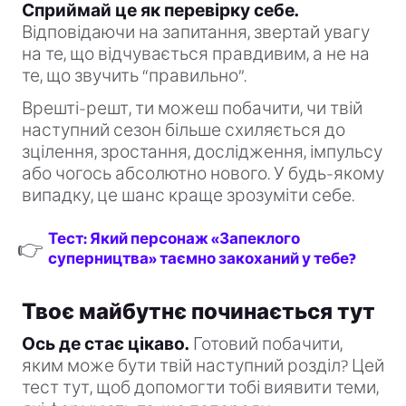
Сприймай це як перевірку себе.
Відповідаючи на запитання, звертай увагу
на те, що відчувається правдивим, а не на
те, що звучить “правильно”.
Врешті-решт, ти можеш побачити, чи твій
наступний сезон більше схиляється до
зцілення, зростання, дослідження, імпульсу
або чогось абсолютно нового. У будь-якому
випадку, це шанс краще зрозуміти себе.
Тест: Який персонаж «Запеклого
👉
суперництва» таємно закоханий у тебе?
Твоє майбутнє починається тут
Ось де стає цікаво.
Готовий побачити,
яким може бути твій наступний розділ? Цей
тест тут, щоб допомогти тобі виявити теми,