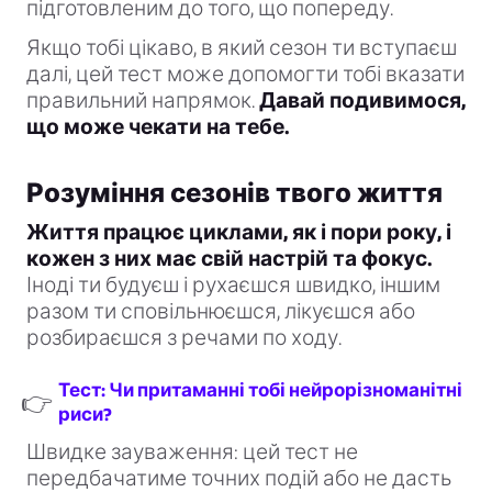
підготовленим до того, що попереду.
Якщо тобі цікаво, в який сезон ти вступаєш
далі, цей тест може допомогти тобі вказати
правильний напрямок.
Давай подивимося,
що може чекати на тебе.
Розуміння сезонів твого життя
Життя працює циклами, як і пори року, і
кожен з них має свій настрій та фокус.
Іноді ти будуєш і рухаєшся швидко, іншим
разом ти сповільнюєшся, лікуєшся або
розбираєшся з речами по ходу.
Тест: Чи притаманні тобі нейрорізноманітні
👉
риси?
Швидке зауваження: цей тест не
передбачатиме точних подій або не дасть