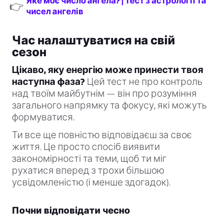
Яке моє число ангела? | Тест з астрології та
👉
чисел ангелів
Час налаштуватися на свій
сезон
Цікаво, яку енергію може принести твоя
наступна фаза?
Цей тест не про контроль
над твоїм майбутнім — він про розуміння
загального напрямку та фокусу, які можуть
формуватися.
Ти все ще повністю відповідаєш за своє
життя. Це просто спосіб виявити
закономірності та теми, щоб ти міг
рухатися вперед з трохи більшою
усвідомленістю (і менше здогадок).
Почни відповідати чесно