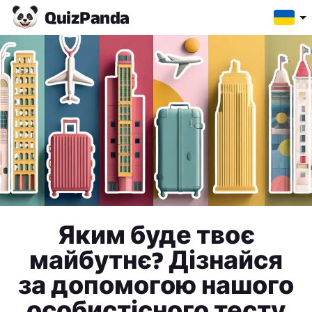
Quiz
Panda
Яким буде твоє
майбутнє? Дізнайся
за допомогою нашого
особистісного тесту