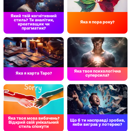
Який твій когнітивний
стиль? Ти аналітик,
Яка я пора року?
креативщик чи
прагматик?
Яка твоя психологічна
Яка я карта Таро?
суперсила?
Яка твоя мова вибачень?
Що б ти насправді зробив,
Відкрий свій унікальний
якби виграв у лотерею?
стиль спокути