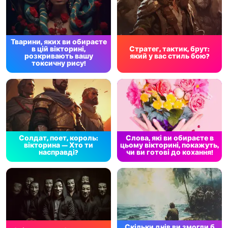
Тварини, яких ви обираєте
в цій вікторині,
Стратег, тактик, брут:
розкривають вашу
який у вас стиль бою?
токсичну рису!
Солдат, поет, король:
Слова, які ви обираєте в
вікторина — Хто ти
цьому вікторині, покажуть,
насправді?
чи ви готові до кохання!
Скільки днів ви змогли б