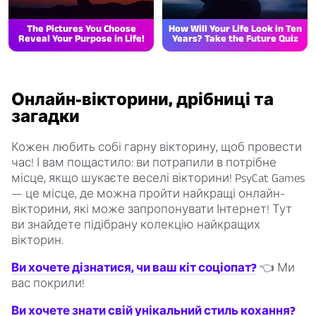
The Pictures You Choose
How Will Your Life Look in Ten
Reveal Your Purpose in Life!
Years? Take the Future Quiz
Онлайн-вікторини, дрібниці та
загадки
Кожен любить собі гарну вікторину, щоб провести
час! І вам пощастило: ви потрапили в потрібне
місце, якщо шукаєте веселі вікторини! PsyCat Games
— це місце, де можна пройти найкращі онлайн-
вікторини, які може запропонувати Інтернет! Тут
ви знайдете підібрану колекцію найкращих
вікторин.
Ви хочете дізнатися, чи ваш кіт соціопат?
👈 Ми
вас покрили!
Ви хочете знати свій унікальний стиль кохання?