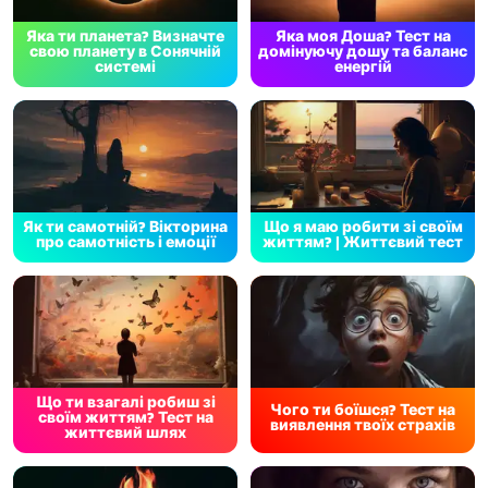
Яка ти планета? Визначте
Яка моя Доша? Тест на
свою планету в Сонячній
домінуючу дошу та баланс
системі
енергій
Як ти самотній? Вікторина
Що я маю робити зі своїм
про самотність і емоції
життям? | Життєвий тест
Що ти взагалі робиш зі
Чого ти боїшся? Тест на
своїм життям? Тест на
виявлення твоїх страхів
життєвий шлях