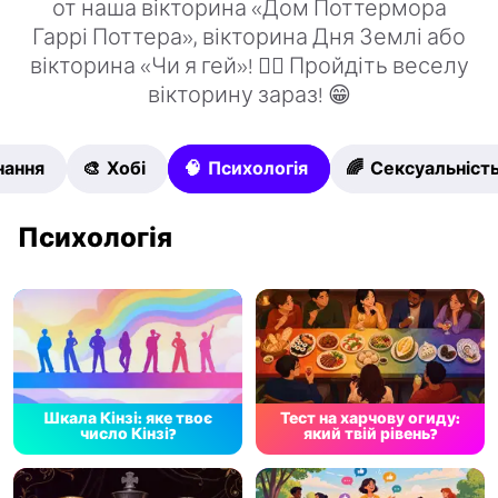
от наша вікторина «Дом Поттермора
Гаррі Поттера», вікторина Дня Землі або
вікторина «Чи я гей»! 🏳‍🌈 Пройдіть веселу
вікторину зараз! 😁
нання
🎨 Хобі
🧠 Психологія
🌈 Сексуальніст
Психологія
Шкала Кінзі: яке твоє
Тест на харчову огиду:
число Кінзі?
який твій рівень?