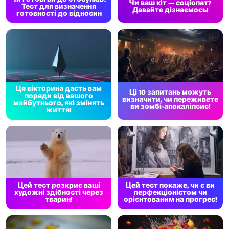
Чи ваш кіт — соціопат?
Тест для визначення
Давайте дізнаємось!
готовності до відносин
Ця вікторина дасть вам
Ці 10 запитань можуть
поради від вашого
визначити, чи переживете
майбутнього, які змінять
ви зомбі-апокаліпсис!
життя!
Цей тест розкриє ваші
Цей тест покаже, чи є ви
художні здібності через
перфекціоністом чи
тварин!
орієнтованим на прогрес!