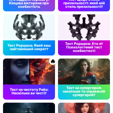
Кінцева вікторина про
прихильності: який мій
особистість
стиль прихильності?
Тест Роршаха: Хто я?
Тест Роршаха: Який ваш
Психологічний тест
найтемніший секрет?
особистості
🔥
Тест на супергероя:
Тест на чистоту Райс:
наскільки ти справжній
Наскільки ви чисті?
супергерой?