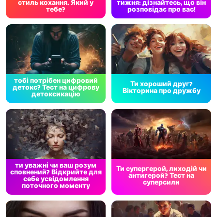
стиль кохання. Який у
тижня: дізнайтесь, що він
тебе?
розповідає про вас!
тобі потрібен цифровий
Ти хороший друг?
детокс? Тест на цифрову
Вікторина про дружбу
детоксикацію
ти уважні чи ваш розум
Ти супергерой, лиходій чи
сповнений? Відкрийте для
антигерой? Тест на
себе усвідомлення
суперсили
поточного моменту