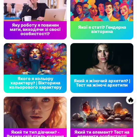
Яку роботу я повинен
Якої я статі? Гендерна
мати, виходячи зі своєї
вікторина
особистості?
Якого я кольору
Який я жіночий архетип? |
характеру? | Вікторина
Тест на жіночі архетипи
кольорового характеру
🔥
Який ти тип дівчини? -
Який ти елемент? Тест на
Визнач свій стиль кохання
елементи особистості