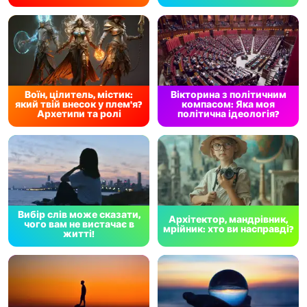
Воїн, цілитель, містик:
Вікторина з політичним
який твій внесок у плем'я?
компасом: Яка моя
Архетипи та ролі
політична ідеологія?
Вибір слів може сказати,
Архітектор, мандрівник,
чого вам не вистачає в
мрійник: хто ви насправді?
житті!