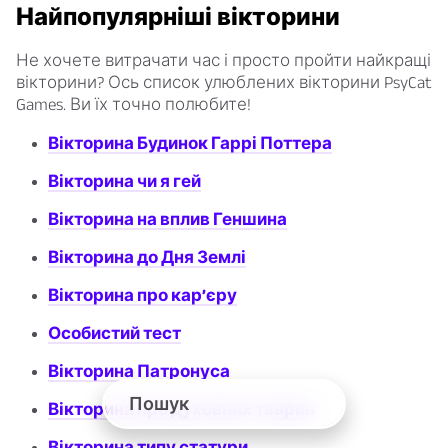
Найпопулярніші вікторини
Не хочете витрачати час і просто пройти найкращі
вікторини? Ось список улюблених вікторини PsyCat
Games. Ви їх точно полюбите!
Вікторина Будинок Гаррі Поттера
Вікторина чи я гей
Вікторина на вплив Геншина
Вікторина до Дня Землі
Вікторина про кар’єру
Особистий тест
Вікторина Патронуса
Вікторина про духовних тварин
Вікторина типу статури