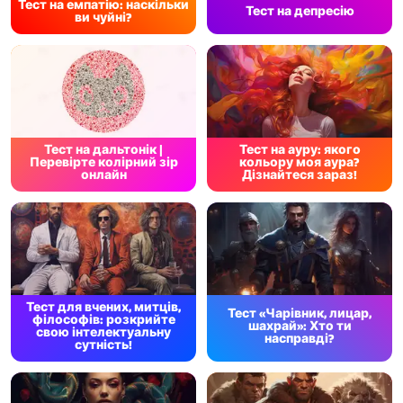
Тест на емпатію: наскільки
Тест на депресію
ви чуйні?
Тест на дальтонік |
Тест на ауру: якого
Перевірте колірний зір
кольору моя аура?
онлайн
Дізнайтеся зараз!
Тест для вчених, митців,
Тест «Чарівник, лицар,
філософів: розкрийте
шахрай»: Хто ти
свою інтелектуальну
насправді?
сутність!