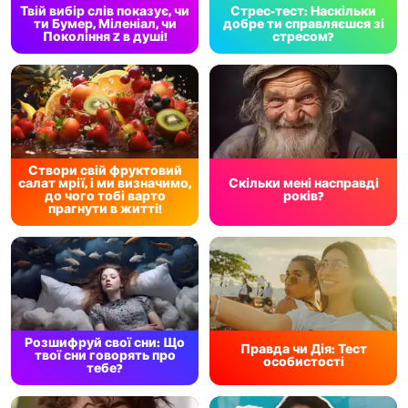
Твій вибір слів показує, чи
Стрес-тест: Наскільки
ти Бумер, Міленіал, чи
добре ти справляєшся зі
Покоління Z в душі!
стресом?
Створи свій фруктовий
салат мрії, і ми визначимо,
Скільки мені насправді
до чого тобі варто
років?
прагнути в житті!
Розшифруй свої сни: Що
Правда чи Дія: Тест
твої сни говорять про
особистості
тебе?