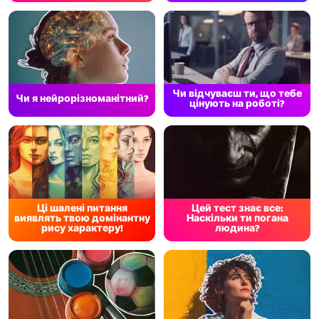
Чи відчуваєш ти, що тебе
Чи я нейрорізноманітний?
цінують на роботі?
Ці шалені питання
Цей тест знає все:
виявлять твою домінантну
Наскільки ти погана
рису характеру!
людина?