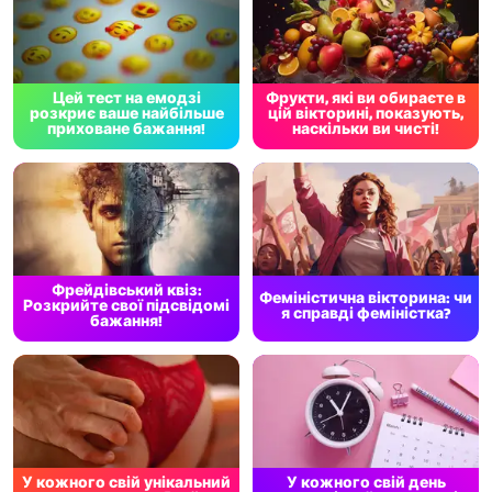
Цей тест на емодзі
Фрукти, які ви обираєте в
розкриє ваше найбільше
цій вікторині, показують,
приховане бажання!
наскільки ви чисті!
Фрейдівський квіз:
Феміністична вікторина: чи
Розкрийте свої підсвідомі
я справді феміністка?
бажання!
У кожного свій унікальний
У кожного свій день