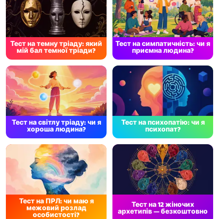
Тест на темну тріаду: який
Тест на симпатичність: чи я
мій бал темної тріади?
приємна людина?
Тест на світлу тріаду: чи я
Тест на психопатію: чи я
хороша людина?
психопат?
Тест на ПРЛ: чи маю я
Тест на 12 жіночих
межовий розлад
архетипів — безкоштовно
особистості?