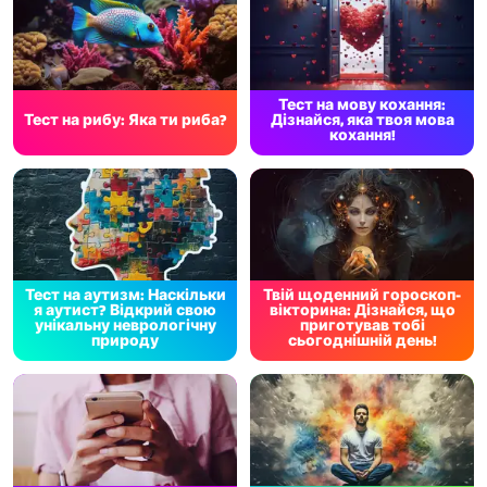
Тест на мову кохання:
Тест на рибу: Яка ти риба?
Дізнайся, яка твоя мова
кохання!
Тест на аутизм: Наскільки
Твій щоденний гороскоп-
я аутист? Відкрий свою
вікторина: Дізнайся, що
унікальну неврологічну
приготував тобі
природу
сьогоднішній день!