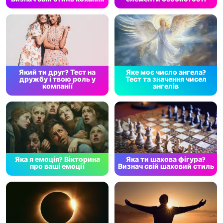
Який ти друг? Тест на
Яке моє число ангела?
дружбу і твою роль у
Тест та значення чисел
компанії
ангелів
Яка я емоція? Вікторина
Яка ти шахова фігура?
про ваші емоції
Визнач свій шаховий стиль