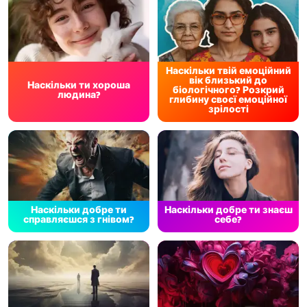
Наскільки твій емоційний
вік близький до
Наскільки ти хороша
біологічного? Розкрий
людина?
глибину своєї емоційної
зрілості
Наскільки добре ти
Наскільки добре ти знаєш
справляєшся з гнівом?
себе?