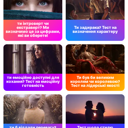
ти інтроверт чи
екстраверт? Ми
Ти задирака? Тест на
визначимо це за цифрами,
визначення характеру
які ви оберете!
ти емоційно доступні для
Ти був би великим
кохання? Тест на емоційну
королем чи королевою?
готовність
Тест на лідерські якості
ти б віддали перевагу?
Тест щодо стилю