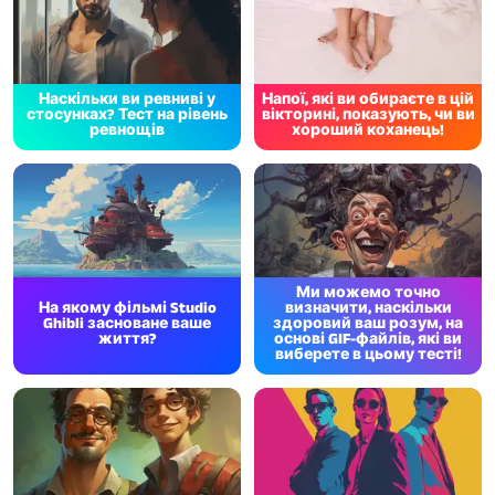
Наскільки ви ревниві у
Напої, які ви обираєте в цій
стосунках? Тест на рівень
вікторині, показують, чи ви
ревнощів
хороший коханець!
Ми можемо точно
На якому фільмі Studio
визначити, наскільки
Ghibli засноване ваше
здоровий ваш розум, на
життя?
основі GIF-файлів, які ви
виберете в цьому тесті!