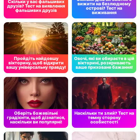
Скільки у вас фальшивих
вижити на безлюдному
друзів? Тест на виявлення
острові? Тест на
фальшивих друзів
виживання
Пройдіть найдовшу
Овочі, які ви обираєте в цій
вікторину, щоб відкрити
вікторині, розкривають
вашу універсальну правду!
ваше приховане бажання!
Оберіть божевільні
Наскільки ти злий? Тест на
градієнти, щоб дізнатися,
темну сторону
наскільки ви популярні!
особистості