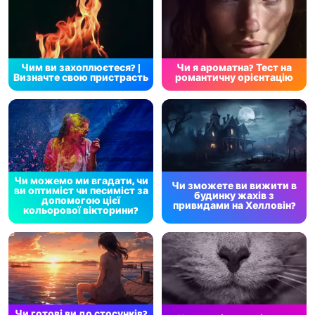
Чим ви захоплюєтеся? |
Чи я ароматна? Тест на
Визначте свою пристрасть
романтичну орієнтацію
Чи можемо ми вгадати, чи
Чи зможете ви вижити в
ви оптиміст чи песиміст за
будинку жахів з
допомогою цієї
привидами на Хелловін?
кольорової вікторини?
Чи готові ви до стосунків?