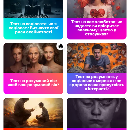
Тест на самолюбство: чи
Тест на соціопата: чи я
надаєте ви пріоритет
соціопат? Визначте свої
власному щастю у
риси особистості
стосунках?
🔥
Тест на розумність у
Тест на розумовий вік:
соціальних мережах: чи
який ваш розумовий вік?
здорова ваша присутність
в Інтернеті?