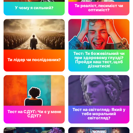
Ти реаліст, песиміст чи
У чому я сильний?
оптиміст?
Тест: Ти божевільний чи
при здоровому глузді?
Ти лідер чи послідовник?
Пройди наш тест, щоб
дізнатися!
Тест на світогляд: Який у
Тест на СДУГ: Чи є у мене
тебе моральний
СДУГ?
світогляд?