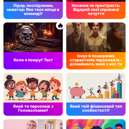
Лідер, послідовник,
Кохання чи пристрасть:
новатор: Яке твоє місце в
Відкрий свої справжні
команді?
почуття
🔥
Існує 6 поширених
Коли я помру? Тест
стереотипів персонажів –
дізнаймося, який з них ти
Який ти персонаж з
Який твій фінансовий тип
Головоломки?
особистості?