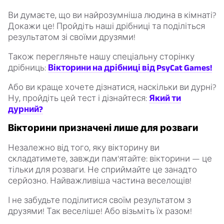
Ви думаєте, що ви найрозумніша людина в кімнаті?
Докажи це! Пройдіть наші дрібниці та поділіться
результатом зі своїми друзями!
Також перегляньте нашу спеціальну сторінку
дрібниць:
Вікторини на дрібниці від PsyCat Games!
Або ви краще хочете дізнатися, наскільки ви дурні?
Ну, пройдіть цей тест і дізнайтеся:
Який ти
дурний?
Вікторини призначені лише для розваги
Незалежно від того, яку вікторину ви
складатимете, завжди пам’ятайте: вікторини — це
тільки для розваги. Не сприймайте це занадто
серйозно. Найважливіша частина веселощів!
І не забудьте поділитися своїм результатом з
друзями! Так веселіше! Або візьміть їх разом!