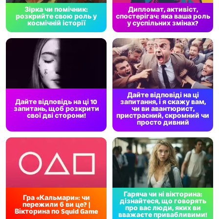
Зірка чи помічник:
Дипломат, активіст,
розкрийте свою роль у
спостерігач: яка ваша роль
космічній історії
у суспільних змінах?
Дайте відповіді на ці
Дайте відповідь на ці 10
запитання, і я скажу вам,
запитань, щоб розкрити
чи ви авантюрист,
свої дві сторони!
пристрасний, скромний чи
просто дивний
Гаряча чи ні вікторина:
Гра «Кальмари»: чи
дізнайтеся, що говорять
пережили б ви це? |
про вас люди, яких ви
Вікторина по Squid Game
вважаєте привабливими!