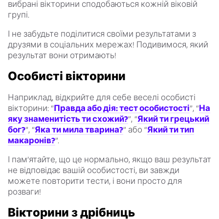
вибрані вікторини сподобаються кожній віковій
групі.
І не забудьте поділитися своїми результатами з
друзями в соціальних мережах! Подивимося, який
результат вони отримають!
Особисті вікторини
Наприклад, відкрийте для себе веселі особисті
вікторини: “
Правда або дія: тест особистості
”, “
На
яку знаменитість ти схожий?
”, “
Який ти грецький
бог?
”, “
Яка ти мила тварина?
” або “
Який ти тип
макаронів?
”.
І пам’ятайте, що це нормально, якщо ваш результат
не відповідає вашій особистості, ви завжди
можете повторити тести, і вони просто для
розваги!
Вікторини з дрібниць