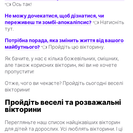
👈 Ось так!
Не можу дочекатися, щоб дізнатися, чи
переживеш ти зомбі-апокаліпсис?
👈 Натисніть
тут.
Потрібна порада, яка змінить життя від вашого
майбутнього?
👈 Пройдіть цю вікторину.
Як бачите, у нас є кілька божевільних, смішних,
але також корисних вікторин, які ви не хочете
пропустити!
Отже, чого ви чекаєте? Пройдіть сьогодні веселі
вікторини!
Пройдіть веселі та розважальні
вікторини
Перегляньте наш список найцікавіших вікторин
для дітей та дорослих. Усі люблять вікторини. І ці