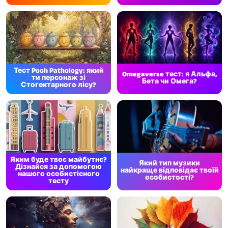
Тест Pooh Pathology: який
Omegaverse тест: я Альфа,
ти персонаж зі
Бета чи Омега?
Стогектарного лісу?
Яким буде твоє майбутнє?
Який тип музики
Дізнайся за допомогою
найкраще відповідає твоїй
нашого особистісного
особистості?
тесту