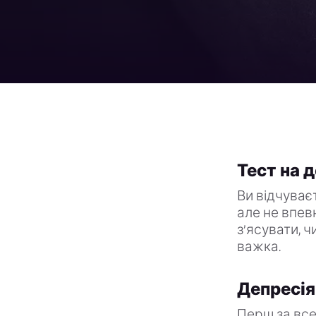
Тест на 
Ви відчуваєт
але не впев
з’ясувати, ч
важка.
Депресія
Перш за все