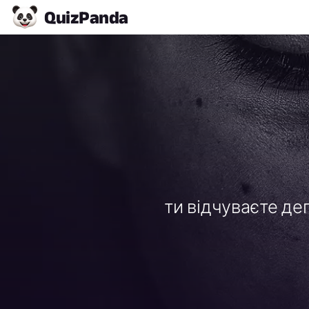
Quiz
Panda
ти відчуваєте де