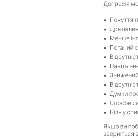
Депресія мо
Почуття по
Дратівлив
Менше інт
Поганий с
Відсутніс
Навіть не
Знижений 
Відсутніс
Думки про
Спроби с
Біль у спи
Якщо ви поб
зверніться 