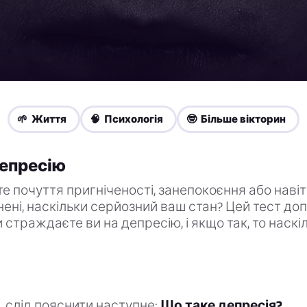
🌱 Життя
🧠 Психологія
🤓 Більше вікторин
депресію
е почуття пригніченості, занепокоєння або навіть
нені, наскільки серйозний ваш стан? Цей тест д
и страждаєте ви на депресію, і якщо так, то наскі
, слід пояснити наступне:
Що таке депресія?