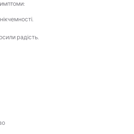
симптоми:
 нікчемності.
осили радість.
во