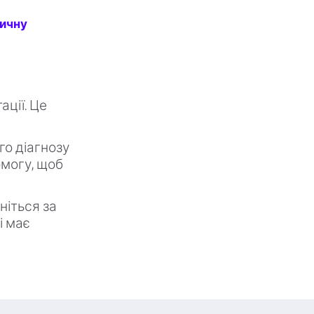
тичну
ації. Це
го діагнозу
омогу, щоб
ніться за
і має