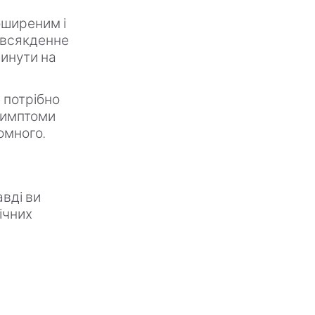
поширеним і
овсякденне
линути на
 потрібно
 симптоми
омного.
вді ви
ічних