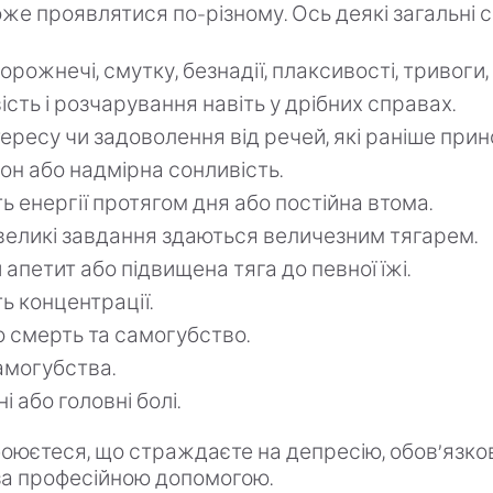
же проявлятися по-різному. Ось деякі загальні 
рожнечі, смутку, безнадії, плаксивості, тривоги,
ість і розчарування навіть у дрібних справах.
ересу чи задоволення від речей, які раніше прин
он або надмірна сонливість.
ть енергії протягом дня або постійна втома.
великі завдання здаються величезним тягарем.
апетит або підвищена тяга до певної їжі.
ть концентрації.
 смерть та самогубство.
амогубства.
ні або головні болі.
оюєтеся, що страждаєте на депресію, обов’язко
за професійною допомогою.