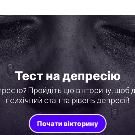
Тест на депресію
пресію? Пройдіть цю вікторину, щоб д
психічний стан та рівень депресії!
Почати вікторину