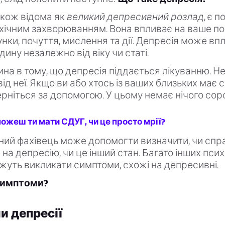
акож відома як
великий депресивний розлад
, є 
хічним захворюванням. Вона впливає на ваше п
унки, почуття, мислення та дії. Депресія може вп
ину незалежно від віку чи статі.
на в тому, що депресія піддається лікуванню. Не
ід неї. Якщо ви або хтось із ваших близьких має
верніться за допомогою. У цьому немає нічого сор
можеш ти мати СДУГ, чи це просто мрії?
ний фахівець може допомогти визначити, чи спра
на депресію, чи це інший стан. Багато інших псих
жуть викликати симптоми, схожі на депресивні.
 симптоми?
 депресії