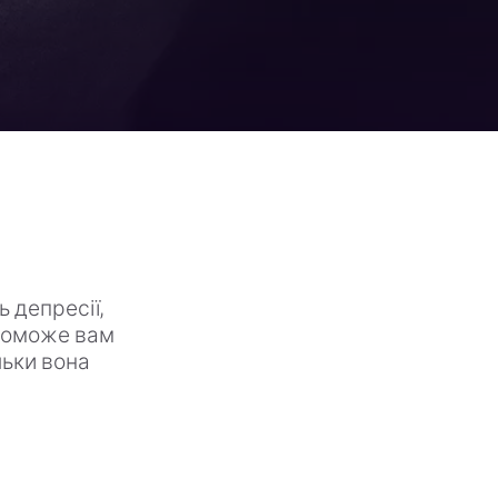
 депресії,
опоможе вам
льки вона