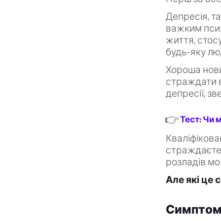
Депресія, т
важким пси
життя, стос
будь-яку люд
Хороша нови
страждати в
депресії, з
👉
Тест: Чи 
Кваліфікова
страждаєте 
розладів мо
Але які це
Симптоми