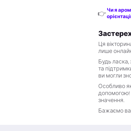
Чи я аром
👉
орієнтац
Застере
Ця вікторин
лише онлайн
Будь ласка,
та підтримк
ви могли зн
Особливо як
допомогою! 
значення.
Бажаємо ва