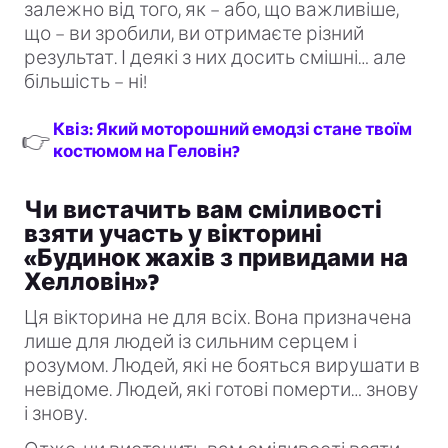
залежно від того, як – або, що важливіше,
що – ви зробили, ви отримаєте різний
результат. І деякі з них досить смішні… але
більшість – ні!
Квіз: Який моторошний емодзі стане твоїм
👉
костюмом на Геловін?
Чи вистачить вам сміливості
взяти участь у вікторині
«Будинок жахів з привидами на
Хелловін»?
Ця вікторина не для всіх. Вона призначена
лише для людей із сильним серцем і
розумом. Людей, які не бояться вирушати в
невідоме. Людей, які готові померти… знову
і знову.