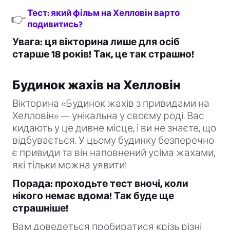
Тест: який фільм на Хелловін варто
👉
подивитись?
Увага: ця вікторина лише для осіб
старше 18 років! Так, це так страшно!
Будинок жахів на Хелловін
Вікторина «Будинок жахів з привидами на
Хелловін» — унікальна у своєму роді. Вас
кидають у це дивне місце, і ви не знаєте, що
відбувається. У цьому будинку безперечно
є привиди та він наповнений усіма жахами,
які тільки можна уявити!
Порада: проходьте тест вночі, коли
нікого немає вдома! Так буде ще
страшніше!
Вам доведеться пробиратися крізь різні