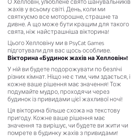
О Хелловін, улюблене свято шанувальників
жахів у всьому світі. День, коли ми
святкуємо все моторошне, страшне та
дивне. А що може бути кращим для такого
свята, ніж найстрашніша вікторина!
Цього Хелловіну ми в PsyCat Games
підготували для вас щось особливе.
Вікторина «Будинок жахів на Хелловін»!
У ній ви будете подорожувати по безлічі
різних кімнат. Ніщо не є тим, чим здається, і
кожне ваше рішення має значення! Тож
подумайте мудро, проходячи через
будинок із привидами цієї жахливої ночі!
Ця вікторина більше схожа на текстову
пригоду. Кожне ваше рішення має
значення та вирішує, чи будете ви жити чи
помрете в будинку жахів з привидами!