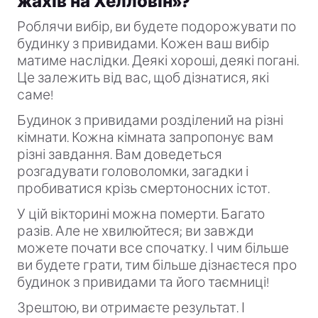
жахів на Хелловін»?
Роблячи вибір, ви будете подорожувати по
будинку з привидами. Кожен ваш вибір
матиме наслідки. Деякі хороші, деякі погані.
Це залежить від вас, щоб дізнатися, які
саме!
Будинок з привидами розділений на різні
кімнати. Кожна кімната запропонує вам
різні завдання. Вам доведеться
розгадувати головоломки, загадки і
пробиватися крізь смертоносних істот.
У цій вікторині можна померти. Багато
разів. Але не хвилюйтеся; ви завжди
можете почати все спочатку. І чим більше
ви будете грати, тим більше дізнаєтеся про
будинок з привидами та його таємниці!
Зрештою, ви отримаєте результат. І