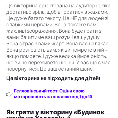
Ця вікторина орієнтована на аудиторію, яка
достатньо зріла, щоб впоратися з жахами.
Це дуже багато тексту. Це НЕ для людей зі
слабкими нервами! Вона покаже вам
жахливі зображення. Вона буде грати з
вами, бачитиме ваш розум і вашу душу.
Вона зіграє з вами жарт. Вона вас налякає.
Вона розповість вам, як ви помрете в ній –
якщо помрете. І дуже велика ймовірність,
що ви не переживете цю ніч. У вас ще є час
повернутися. Це ваш останній шанс.
Ця вікторина не підходить для дітей!
Гелловінський тест: Оціни свою
👉
моторошність за шкалою від 1 до 10
Як грати у вікторину «Будинок