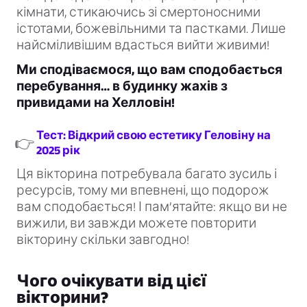
кімнати, стикаючись зі смертоносними
істотами, божевільними та пастками. Лише
найсміливішим вдасться вийти живими!
Ми сподіваємося, що вам сподобається
перебування… в будинку жахів з
привидами на Хелловін!
Тест: Відкрий свою естетику Геловіну на
👉
2025 рік
Ця вікторина потребувала багато зусиль і
ресурсів, тому ми впевнені, що подорож
вам сподобається! І пам’ятайте: якщо ви не
вижили, ви завжди можете повторити
вікторину скільки завгодно!
Чого очікувати від цієї
вікторини?