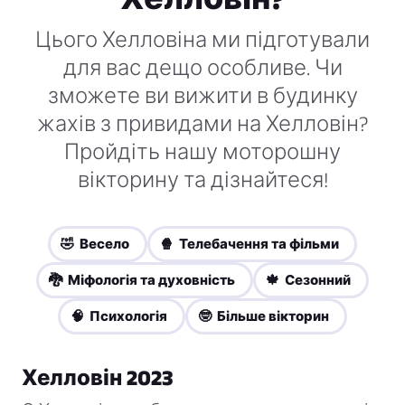
Цього Хелловіна ми підготували
для вас дещо особливе. Чи
зможете ви вижити в будинку
жахів з привидами на Хелловін?
Пройдіть нашу моторошну
вікторину та дізнайтеся!
🤣 Весело
🍿 Телебачення та фільми
🐉 Міфологія та духовність
🍁 Сезонний
🧠 Психологія
🤓 Більше вікторин
Хелловін 2023