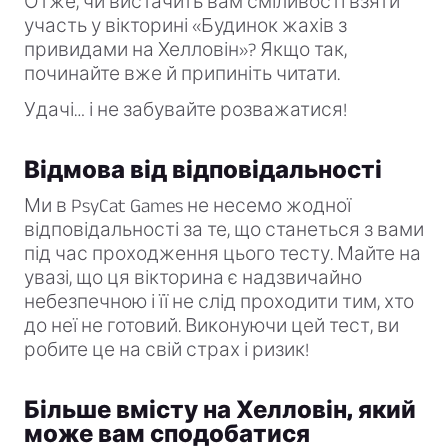
Отже, чи вистачить вам сміливості взяти
участь у вікторині «Будинок жахів з
привидами на Хелловін»? Якщо так,
починайте вже й припиніть читати.
Удачі… і не забувайте розважатися!
Відмова від відповідальності
Ми в PsyCat Games не несемо жодної
відповідальності за те, що станеться з вами
під час проходження цього тесту. Майте на
увазі, що ця вікторина є надзвичайно
небезпечною і її не слід проходити тим, хто
до неї не готовий. Виконуючи цей тест, ви
робите це на свій страх і ризик!
Більше вмісту на Хелловін, який
може вам сподобатися