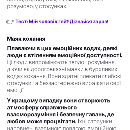
розумово, у стосунках.
👉
Тест: Мій чоловік гей? Дізнайся зараз!
Маяк кохання
Плаваючи в цих емоційних водах, деякі
люди є втіленням емоційної доступності.
Ці люди випромінюють тепло і розуміння,
діючи як дороговказні маяки в бурхливих
водах кохання. Вони здатні плекати глибокі
стосунки та беззастережно виражати свої
емоції.
У кращому випадку вони створюють
атмосферу справжнього
взаєморозуміння і безпечну гавань, де
любов може процвітати.
Їхні стосунки
наповнені взаємною повагою, емоційною