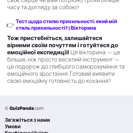
своє серце чи вам потрібно трохи більше
часу та догляду за собою?
Тест щодо стилю прихильності: який мій
👉
стиль прихильності? | Вікторина
Тож пристебніться, залишайтеся
вірними своїм почуттям і готуйтеся до
емоційної експедиції!
Ця вікторина — це
більше, ніж просто веселий інструмент —
це подорож до глибшого саморозуміння та
емоційного зростання. Готовий виявити
свою емоційну готовність до кохання?
©
QuizPanda
.com
Зв'яжіться з нами
Умови