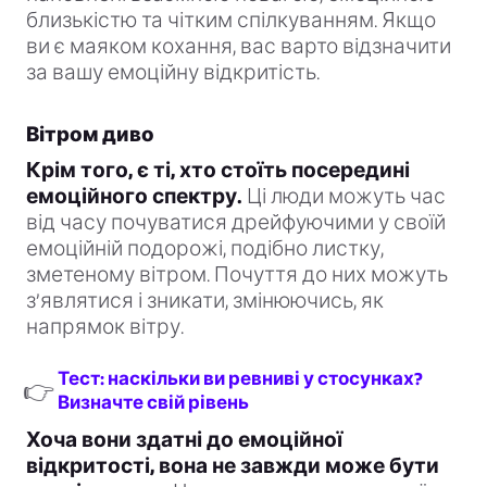
близькістю та чітким спілкуванням. Якщо
ви є маяком кохання, вас варто відзначити
за вашу емоційну відкритість.
Вітром диво
Крім того, є ті, хто стоїть посередині
емоційного спектру.
Ці люди можуть час
від часу почуватися дрейфуючими у своїй
емоційній подорожі, подібно листку,
зметеному вітром. Почуття до них можуть
з’являтися і зникати, змінюючись, як
напрямок вітру.
Тест: наскільки ви ревниві у стосунках?
👉
Визначте свій рівень
Хоча вони здатні до емоційної
відкритості, вона не завжди може бути