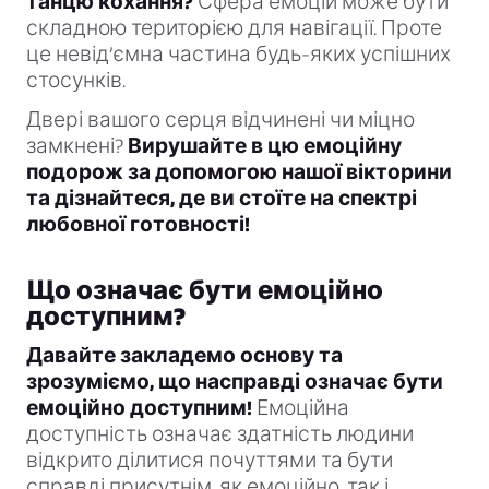
танцю кохання?
Сфера емоцій може бути
складною територією для навігації. Проте
це невід’ємна частина будь-яких успішних
стосунків.
Двері вашого серця відчинені чи міцно
замкнені?
Вирушайте в цю емоційну
подорож за допомогою нашої вікторини
та дізнайтеся, де ви стоїте на спектрі
любовної готовності!
Що означає бути емоційно
доступним?
Давайте закладемо основу та
зрозуміємо, що насправді означає бути
емоційно доступним!
Емоційна
доступність означає здатність людини
відкрито ділитися почуттями та бути
справді присутнім, як емоційно, так і