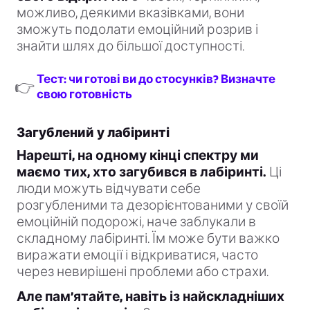
можливо, деякими вказівками, вони
зможуть подолати емоційний розрив і
знайти шлях до більшої доступності.
Тест: чи готові ви до стосунків? Визначте
👉
свою готовність
Загублений у лабіринті
Нарешті, на одному кінці спектру ми
маємо тих, хто загубився в лабіринті.
Ці
люди можуть відчувати себе
розгубленими та дезорієнтованими у своїй
емоційній подорожі, наче заблукали в
складному лабіринті. Їм може бути важко
виражати емоції і відкриватися, часто
через невирішені проблеми або страхи.
Але пам’ятайте, навіть із найскладніших