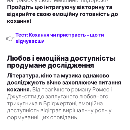
напрямок у своїй емоційній подорожі?
Пройдіть цю інтригуючу вікторину та
відкрийте свою емоційну готовність до
кохання!
Тест: Кохання чи пристрасть – що ти
👉
відчуваєш?
Любов і емоційна доступність:
продумане дослідження
Література, кіно та музика однаково
досліджують вічно захоплююче питання
кохання.
Від трагічного роману Ромео і
Джульєтти до заплутаного любовного
трикутника в Бріджертоні, емоційна
доступність відіграє вирішальну роль у
формуванні цих оповідань.