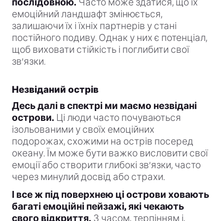
послідовною.
Часто може здатися, що їх
емоційний ландшафт змінюється,
залишаючи їх і їхніх партнерів у стані
постійного подиву. Однак у них є потенціал,
щоб виховати стійкість і поглибити свої
зв’язки.
Незвіданий острів
Десь далі в спектрі ми маємо незвідані
острови.
Ці люди часто почуваються
ізольованими у своїх емоційних
подорожах, схожими на острів посеред
океану. Їм може бути важко висловити свої
емоції або створити глибокі зв’язки, часто
через минулий досвід або страхи.
І все ж під поверхнею ці острови ховають
багаті емоційні пейзажі, які чекають
свого відкриття.
З часом, терпінням і,