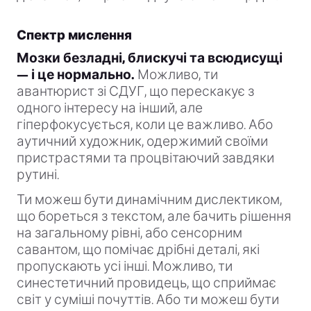
Спектр мислення
Мозки безладні, блискучі та всюдисущі
— і це нормально.
Можливо, ти
авантюрист зі СДУГ, що перескакує з
одного інтересу на інший, але
гіперфокусується, коли це важливо. Або
аутичний художник, одержимий своїми
пристрастями та процвітаючий завдяки
рутині.
Ти можеш бути динамічним дислектиком,
що бореться з текстом, але бачить рішення
на загальному рівні, або сенсорним
савантом, що помічає дрібні деталі, які
пропускають усі інші. Можливо, ти
синестетичний провидець, що сприймає
світ у суміші почуттів. Або ти можеш бути