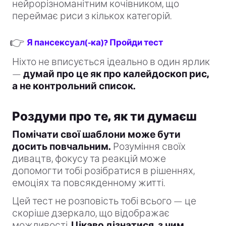
нейрорізноманітним кочівником, що
переймає риси з кількох категорій.
👉
Я пансексуал(-ка)? Пройди тест
Ніхто не вписується ідеально в один ярлик
—
думай про це як про калейдоскоп рис,
а не контрольний список.
Роздуми про те, як ти думаєш
Помічати свої шаблони може бути
досить повчальним.
Розуміння своїх
дивацтв, фокусу та реакцій може
допомогти тобі розібратися в рішеннях,
емоціях та повсякденному житті.
Цей тест не розповість тобі всього — це
скоріше дзеркало, що відображає
можливості.
Цікаво дізнатися, з чим