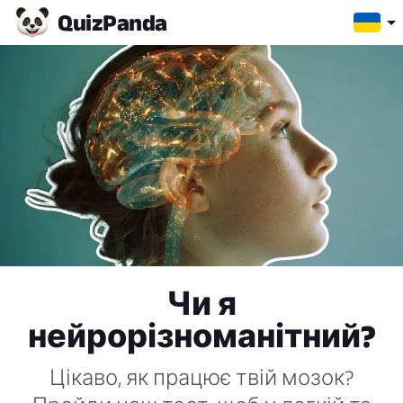
Quiz
Panda
Чи я
нейрорізноманітний?
Цікаво, як працює твій мозок?