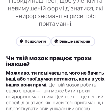
Пройди наш тест, щоб у легкій та
невимушеній формі дізнатися, які
нейрорізноманітні риси тобі
притаманні.
🧠 Психологія
🤓 Більше вікторин
Чи твій мозок працює трохи
інакше?
Можливо, ти помічаєш те, чого не бачать
інші, або твої думки петляють, коли в усіх
інших вони прямі.
Це твій мозок робить
свою справу — і він може бути трохи
нейрорізноманітним. Цей тест — це легкий
спосіб дізнатися, які риси тобі притаманні, і
відсвяткувати свій унікальний спосіб