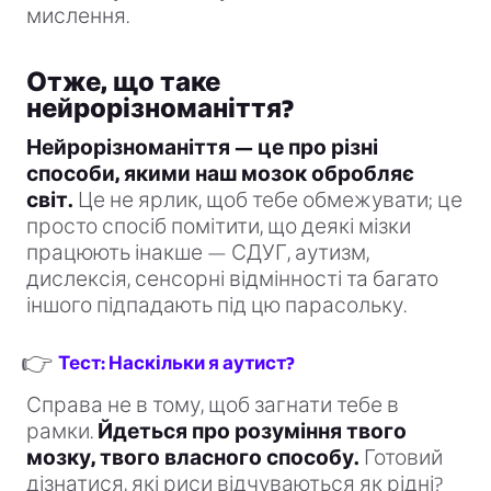
мислення.
Отже, що таке
нейрорізноманіття?
Нейрорізноманіття — це про різні
способи, якими наш мозок обробляє
світ.
Це не ярлик, щоб тебе обмежувати; це
просто спосіб помітити, що деякі мізки
працюють інакше — СДУГ, аутизм,
дислексія, сенсорні відмінності та багато
іншого підпадають під цю парасольку.
👉
Тест: Наскільки я аутист?
Справа не в тому, щоб загнати тебе в
рамки.
Йдеться про розуміння твого
мозку, твого власного способу.
Готовий
дізнатися, які риси відчуваються як рідні?