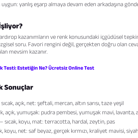
uygun: yanlış eşarp almaya devam eden arkadaşına gönd
İşliyor?
gardırop kazanımların ve renk konusundaki içgüdüsel tepk
zgisel soru. Favori rengini değil, gerçekten doğru olan ceva
alan mevsim kazanır.
k Testi: Estetiğin Ne? Ücretsiz Online Test
k Sonuçlar
ıcak, açık, net: şeftali, mercan, altın sarısı, taze yeşil
, açık, yumuşak: pudra pembesi, yumuşak mavi, lavanta, 
 sıcak, koyu, mat: terracotta, hardal, zeytin, pas
 koyu, net: saf beyaz, gerçek kırmızı, kraliyet mavisi, siya