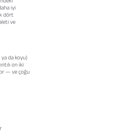
indeki
daha iyi
ik dört
leti ve
k ya da koyu)
tılı on iki
iyor — ve çoğu
r