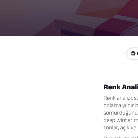
🧐 
Renk Anali
Renk analizi, s
onlarca yıldır 
sömürdüğünü a
deep winter mı
tonlar, açık v