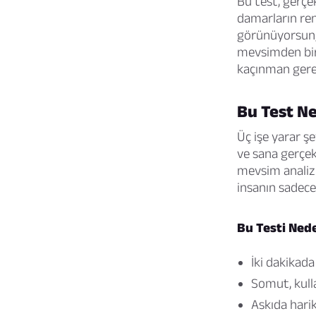
Bu test, gerçe
damarların ren
görünüyorsun, 
mevsimden biri 
kaçınman gerek
Bu Test Ne
Üç işe yarar ş
ve sana gerçek
mevsim analizi
insanın sadece 
Bu Testi Ned
İki dakikad
Somut, kulla
Askıda hari