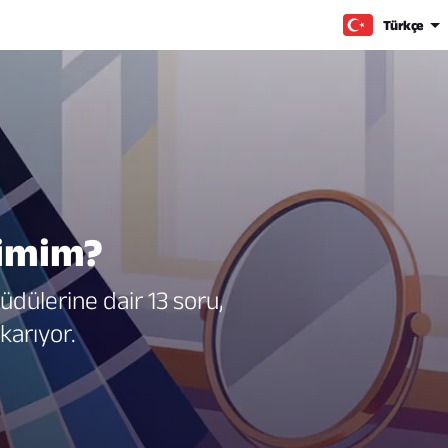
Türkçe
simim?
güdülerine dair 13 soru,
karıyor.