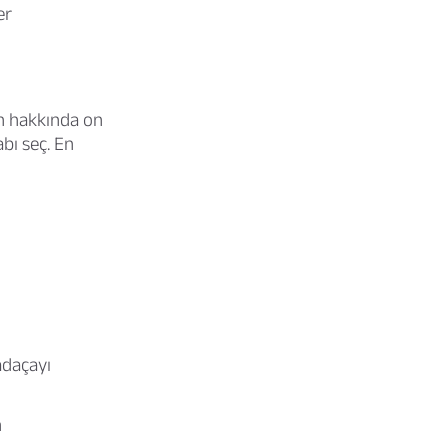
er
in hakkında on
bı seç. En
adaçayı
h