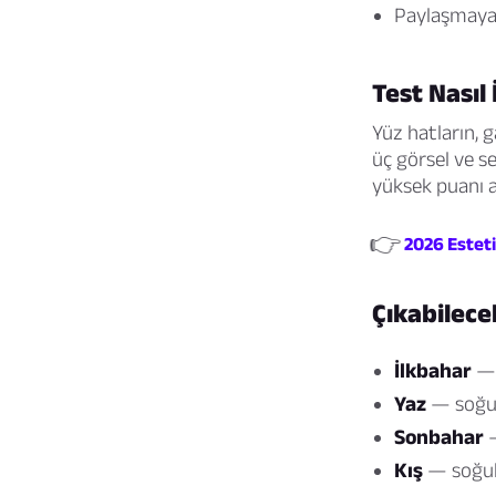
Paylaşmaya 
Test Nasıl 
Yüz hatların, 
üç görsel ve se
yüksek puanı 
👉
2026 Esteti
Çıkabilece
İlkbahar
— s
Yaz
— soğuk
Sonbahar
—
Kış
— soğuk,