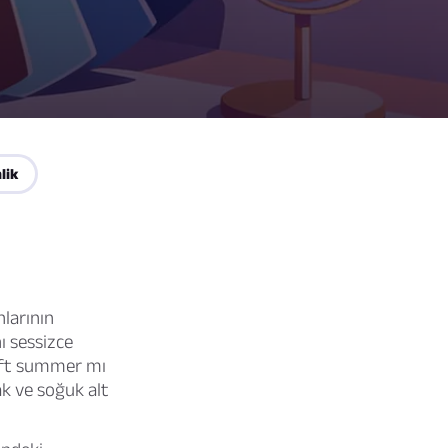
lik
nlarının
nı sessizce
oft summer mı
ak ve soğuk alt