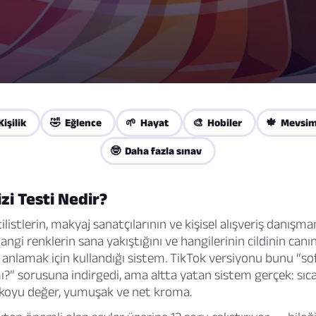
Kişilik
🤣 Eğlence
🌱 Hayat
🎨 Hobiler
🍁 Mevsim
🤓 Daha fazla sınav
zi Testi Nedir?
tilistlerin, makyaj sanatçılarının ve kişisel alışveriş danışma
hangi renklerin sana yakıştığını ve hangilerinin cildinin canı
nlamak için kullandığı sistem. TikTok versiyonu bunu “s
?” sorusuna indirgedi, ama altta yatan sistem gerçek: sıc
e koyu değer, yumuşak ve net kroma.