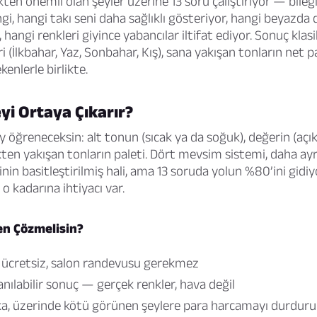
kten önemli olan şeyler üzerine 13 soru çalıştırıyor — bileğ
gi, hangi takı seni daha sağlıklı gösteriyor, hangi beyazda 
hangi renkleri giyince yabancılar iltifat ediyor. Sonuç klas
(İlkbahar, Yaz, Sonbahar, Kış), sana yakışan tonların net pa
enlerle birlikte.
yi Ortaya Çıkarır?
ey öğreneceksin: alt tonun (sıcak ya da soğuk), değerin (açı
ten yakışan tonların paleti. Dört mevsim sistemi, daha ayrın
nin basitleştirilmiş hali, ama 13 soruda yolun %80’ini gid
o kadarına ihtiyacı var.
en Çözmelisin?
a ücretsiz, salon randevusu gerekmez
nılabilir sonuç — gerçek renkler, hava değil
ka, üzerinde kötü görünen şeylere para harcamayı durduru