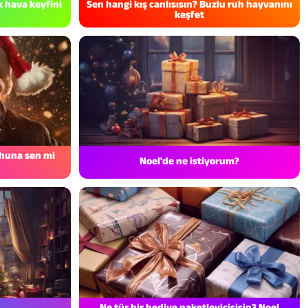
k hava keyfini
Sen hangi kış canlısısın? Buzlu ruh hayvanını
keşfet
uhuna sen mi
Noel'de ne istiyorum?
Ne tür bir hediye paketleyicisisin? Noel