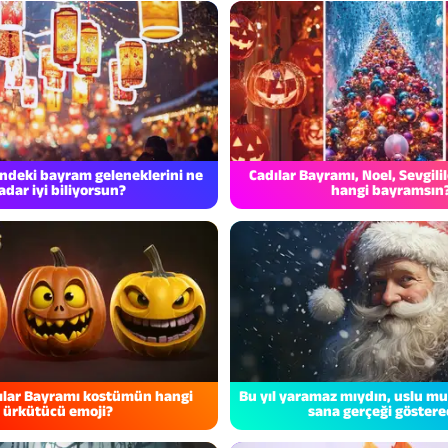
ndeki bayram geleneklerini ne
Cadılar Bayramı, Noel, Sevgili
adar iyi biliyorsun?
hangi bayramsın
dılar Bayramı kostümün hangi
Bu yıl yaramaz mıydın, uslu mu?
ürkütücü emoji?
sana gerçeği göstere