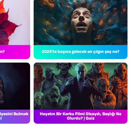
im?
2024'te başına gelecek en çılgın şey ne?
iyesini Bulmak
Hayatın Bir Korku Filmi Olsaydı, Başlığı Ne
!
Olurdu? | Quiz