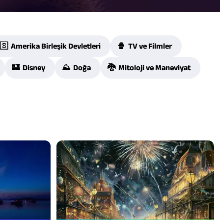
🇸 Amerika Birleşik Devletleri
🍿 TV ve Filmler
🏰 Disney
⛰️ Doğa
🐉 Mitoloji ve Maneviyat