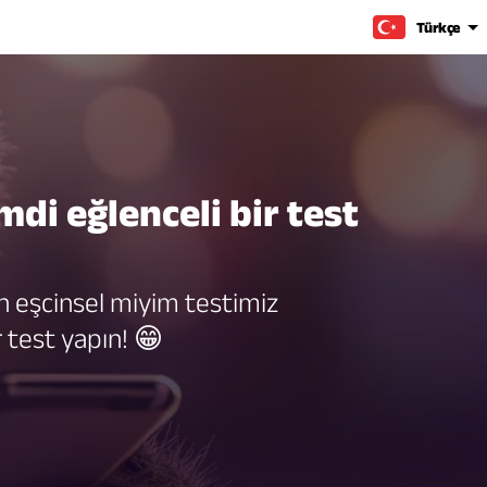
Türkçe
imdi eğlenceli bir test
 eşcinsel miyim testimiz
ir test yapın! 😁