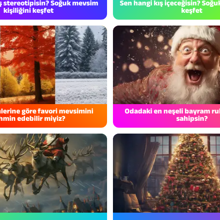
ş stereotipisin? Soğuk mevsim
Sen hangi kış içeceğisin? Soğu
kişiliğini keşfet
keşfet
lerine göre favori mevsimini
Odadaki en neşeli bayram r
hmin edebilir miyiz?
sahipsin?