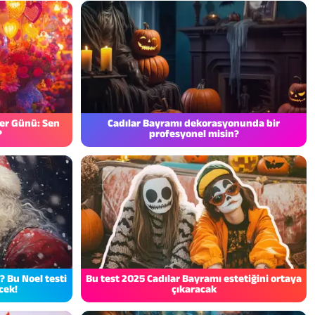
ler Günü: Sen
Cadılar Bayramı dekorasyonunda bir
?
profesyonel misin?
 Bu Noel testi
Bu test 2025 Cadılar Bayramı estetiğini ortaya
cek!
çıkaracak