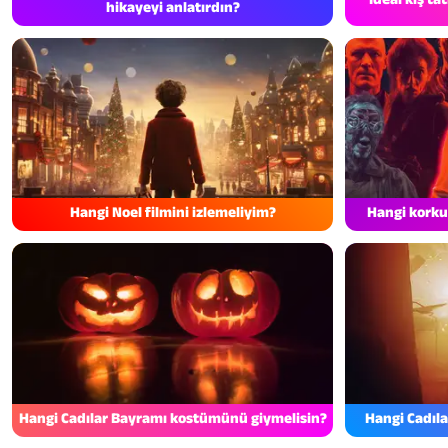
hikayeyi anlatırdın?
Hangi Noel filmini izlemeliyim?
Hangi korku 
Hangi Cadılar Bayramı kostümünü giymelisin?
Hangi Cadıla