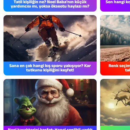
Tatil kişiliğin ne? Noel Baba'nın küçük
Sen hangi kı
yardımcısı mı, yoksa ökseotu haylazı mı?
Sana en çok hangi kış sporu yakışıyor? Kar
Renk seçim
tutkunu kişiliğini keşfet!
ta
Noel karakterini keşfet: Hangi şenlikli varlık