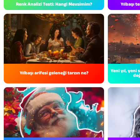
Renk Analizi Testi: Hangi Mevsimim?
Yılbaşı t
Yeni yıl, yeni
Yılbaşı arifesi geleneği tarzın ne?
değ