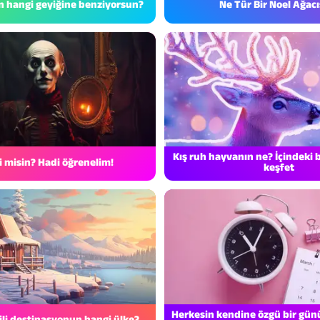
n hangi geyiğine benziyorsun?
Ne Tür Bir Noel Ağacı
Kış ruh hayvanın ne? İçindeki
i misin? Hadi öğrenelim!
keşfet
Herkesin kendine özgü bir günü
tili destinasyonun hangi ülke?