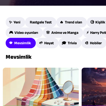
✨ Yeni
Rastgele Test
🔥 Trend olan
🧐 Kişilik
🎮 Video oyunları
🌸 Anime ve Manga
⚡ Harry Pot
🍁 Mevsimlik
🌱 Hayat
🎓 Trivia
🎨 Hobiler
Mevsimlik