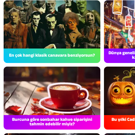
Dünya geneli
En çok hangi klasik canavara benziyorsun?
k
Burcuna göre sonbahar kahve siparişini
Bu yılki Ca
tahmin edebilir miyiz?