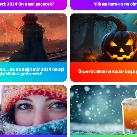
esti: 2024'ün nasıl geçecek?
Yılbaşı kararın ne ol
 sen... ya da değil mi? 2024 hangi
Ürperticilikle ne kadar başa 
işiklikleri getirecek?