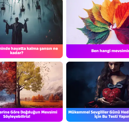
lminde hayatta kalma şansın ne
Ben hangi mevsim
kadar?
erine Göre Doğduğun Mevsimi
Mükemmel Sevgililer Günü Hed
Söyleyebiliriz!
İçin Bu Testi Yapın