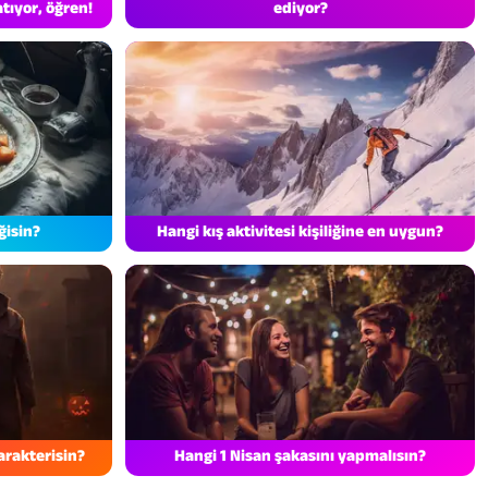
tıyor, öğren!
ediyor?
ğisin?
Hangi kış aktivitesi kişiliğine en uygun?
arakterisin?
Hangi 1 Nisan şakasını yapmalısın?