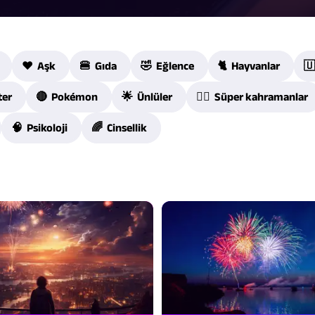
❤️ Aşk
🍔 Gıda
🤣 Eğlence
🐈 Hayvanlar
🇺
ter
🔴 Pokémon
🌟 Ünlüler
🦸‍♀️ Süper kahramanlar
🧠 Psikoloji
🌈 Cinsellik