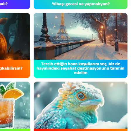
malı?
Yılbaşı gecesi ne yapmalıyım?
Tercih ettiğin hava koşullarını seç, biz de
çıkabilirsin?
hayalindeki seyahat destinasyonunu tahmin
edelim