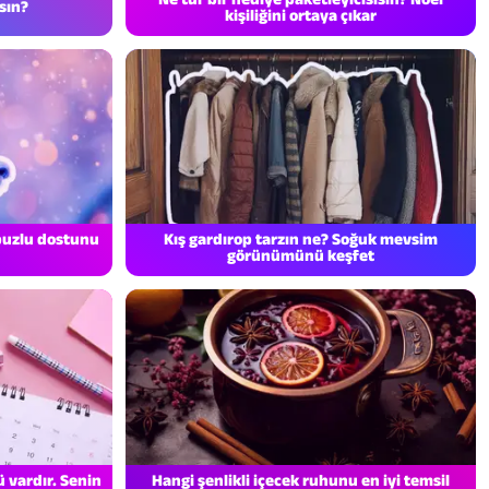
sın?
kişiliğini ortaya çıkar
 buzlu dostunu
Kış gardırop tarzın ne? Soğuk mevsim
görünümünü keşfet
 vardır. Senin
Hangi şenlikli içecek ruhunu en iyi temsil