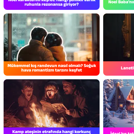
Noel Baba'nı
ruhunla rezonansa giriyor?
Mükemmel kış randevun nasıl olmalı? Soğuk
Lanetl
hava romantizm tarzını keşfet
Kamp ateşinin etrafında hangi korkunç
İdeal kış ta