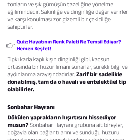
tonların ve şık gümüşün tazeliğine yönelme
eğilimindedir. Sakinliğe ve dinginliğe değer verirler
ve karşı konulması zor gizemli bir çekiciliğe
sahiptirler.
Quiz: Hayatının Renk Paleti Ne Temsil Ediyor?
👉
Hemen Keşfet!
Tıpkı karla kaplı kışın dinginliği gibi, kaosun
ortasında bir huzur limanı sunarlar, sürekli bilgi ve
aydınlanma arayışındadırlar.
Zarif bir sadelikle
donatılmış, tam da o havalı ve entelektüel tip
olabilirler.
Sonbahar Hayranı
Dökülen yaprakların hışırtısını hissediyor
musun?
Sonbahar Hayranı grubuna ait bireyler,
doğayla olan bağlantılarını ve sunduğu huzuru
simgeleyen sıcak, toprak tonlarına derin bir sevgi