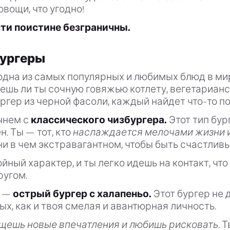
овощи, что угодно!
и поистине безграничны.
бургеры
одна из самых популярных и любимых блюд в ми
шь ли ты сочную говяжью котлету, вегетарианс
ргер из черной фасоли, каждый найдет что-то по
чнем с
классического чизбургера.
Этот тип бур
. Ты — тот, кто
наслаждается мелочами жизни
и в чем экстравагантном, чтобы быть счастливы
ойный характер, и ты легко идешь на контакт, что
ругом.
й —
острый бургер с халапеньо.
Этот бургер не 
х, как и твоя смелая и авантюрная личность.
щешь новые впечатления и любишь рисковать.
Т