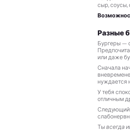
сыр, соусы, 
Возможност
Разные 
Бургеры — 
Предпочитае
или даже бу
Сначала на
вневременен
нуждается н
У тебя спок
отличным д
Следующи
слабонервны
Ты
всегда и