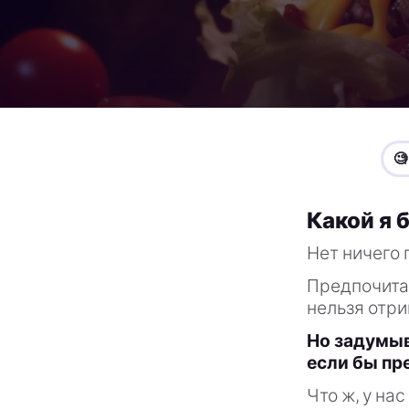

Какой я 
Нет ничего 
Предпочитае
нельзя отри
Но задумыв
если бы пр
Что ж, у нас