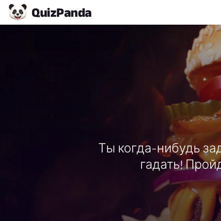
Quiz
Panda
Ты когда-нибудь за
гадать! Прой