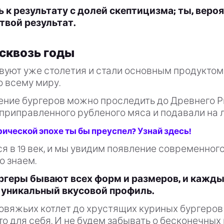
 к результату с долей скептицизма; ты, вероя
 твой результат.
сквозь годы
вуют уже столетия и стали основным продуктом
о всему миру.
ние бургеров можно проследить до Древнего Ри
 приправленного рубленого мяса и подавали на 
рической эпохе ты бы преуспел? Узнай здесь!
 в 19 век, и мы увидим появление современного
о знаем.
ргеры бывают всех форм и размеров, и кажды
 уникальный вкусовой профиль.
говяжьих котлет до хрустящих куриных бургеро
то для себя. И не будем забывать о бесконечных