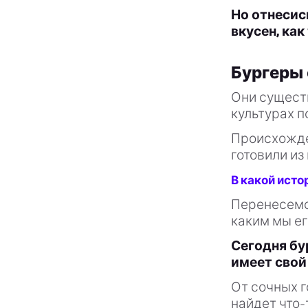
Но отнесись
вкусен, как
Бургеры 
Они сущест
культурах п
Происхожде
готовили из
В какой исто
Перенесемся
каким мы ег
Сегодня бу
имеет свой
От сочных 
найдет что-