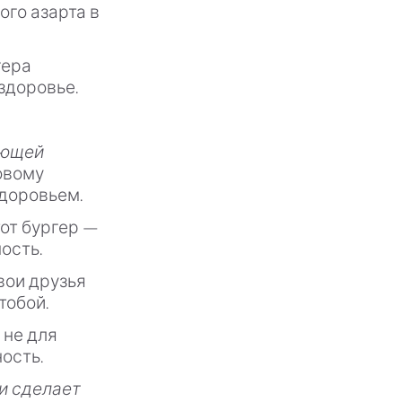
ого азарта в
гера
здоровье.
ающей
овому
здоровьем.
от бургер —
ость.
вои друзья
тобой.
 не для
ость.
 и сделает