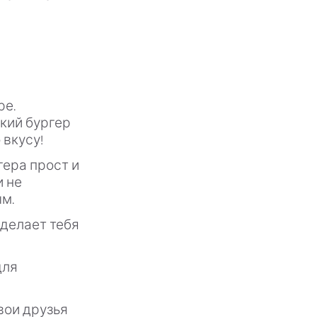
ре.
кий бургер
 вкусу!
гера прост и
и не
м.
 делает тебя
для
вои друзья