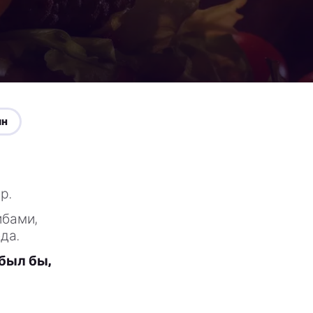
ин
р.
ибами,
да.
был бы,