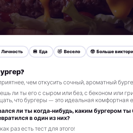
 Личность
🍔 Еда
🤣 Весело
🤓 Больше виктор
бургер?
приятнее, чем откусить сочный, ароматный бурге
шь ли ты его с сыром или без, с беконом или гр
цать, что бургеры — это идеальная комфортная е
ался ли ты когда-нибудь, каким бургером ты 
евратился в один из них?
 как раз есть тест для этого!