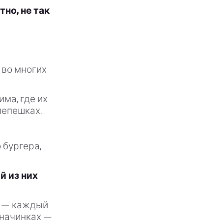
тно, не так
 во многих
ма, где их
лепешках.
 бургера,
й из них
в — каждый
 начинках —