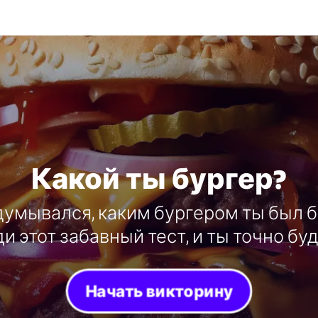
Какой ты бургер?
думывался, каким бургером ты был 
ди этот забавный тест, и ты точно бу
Начать викторину