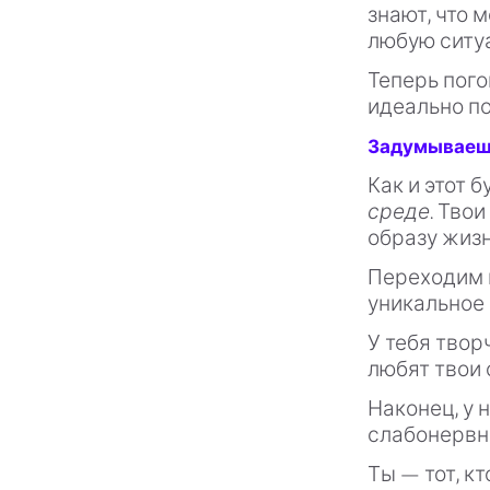
знают, что 
любую ситу
Теперь пог
идеально по
Задумываешьс
Как и этот б
среде.
Твои
образу жизн
Переходим
уникальное 
У тебя твор
любят твои 
Наконец, у 
слабонервны
Ты — тот, к