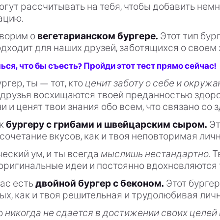
могут рассчитывать на тебя, чтобы добавить немн
ацию.
оворим о
вегетарианском бургере.
Этот тип бур
дходит для наших друзей, заботящихся о своем 
я, что бы съесть? Пройди этот тест прямо сейчас!
ургер, ты — тот, кто
ценит заботу о себе и окруж
 друзья восхищаются твоей преданностью здор
и и ценят твои знания обо всем, что связано со 
 к
бургеру с грибами и швейцарским сыром.
Эт
сочетание вкусов, как и твоя неповторимая личн
ческий ум, и ты всегда
мыслишь нестандартно.
Т
оригинальные идеи и постоянно вдохновляются 
нас есть
двойной бургер с беконом.
Этот бургер
х, как и твоя решительная и трудолюбивая личн
то
никогда не сдается в достижении своих целей