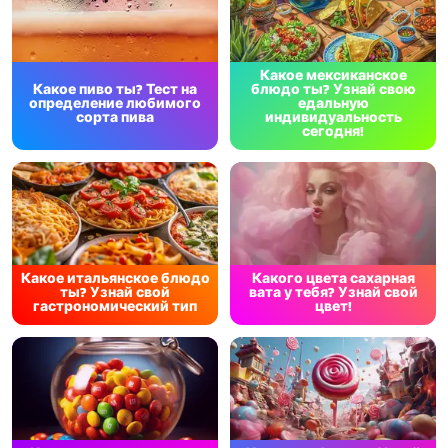
Какое мексиканское
Какое пиво ты? Тест на
блюдо ты? Узнай свою
определение любимого
едальную
сорта пива
индивидуальность
сегодня!
Какое итальянское блюдо
Какого цвета сахарная
ты? Узнай свой
вата у тебя? Узнай свой
гастрономический тип
цвет!