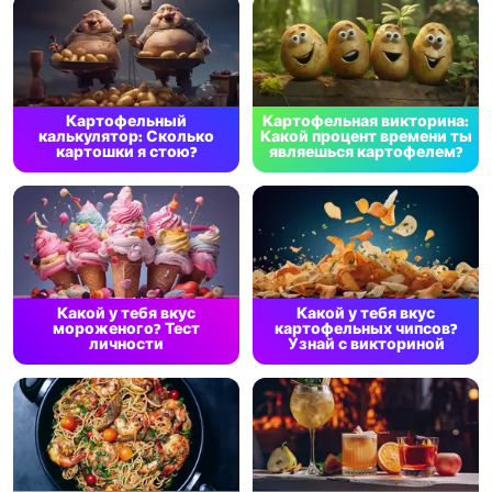
Картофельный
Картофельная викторина:
калькулятор: Сколько
Какой процент времени ты
картошки я стою?
являешься картофелем?
Какой у тебя вкус
Какой у тебя вкус
мороженого? Тест
картофельных чипсов?
личности
Узнай с викториной