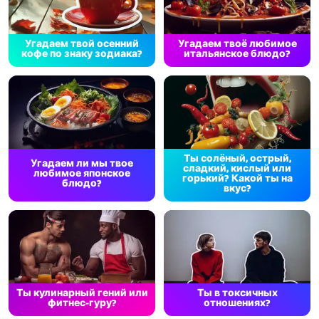
Угадаем твой осенний
Угадаем твоё любимое
кофе по знаку зодиака?
итальянское блюдо?
Ты солёный, острый,
Угадаем ли мы твое
сладкий, кислый или
любимое японское
горький? Какой ты на
блюдо?
вкус?
Ты кулинарный гений или
Ты в токсичных
фитнес-гуру?
отношениях?