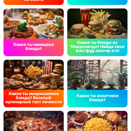
Какое ты блюдо из
Какое ты немецкое
Макдоналдс? Найди свое
блюдо?
фастфуд-альтер эго!
Какое ты американское
Какое ты азиатское
блюдо? Веселый
блюдо?
кулинарный тест личности