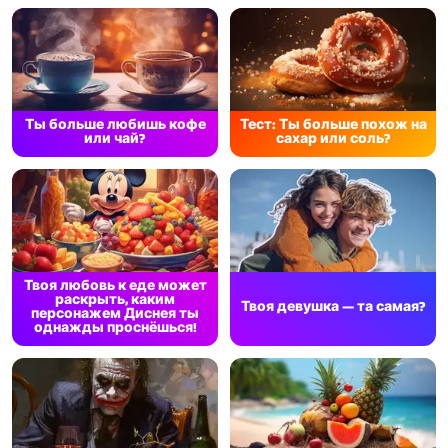
Ты больше любишь кофе
Тест: Ты больше похож на
или чай?
сахар или соль?
Твоя любовь к еде может
раскрыть, каким
Твоя девушка — та самая?
персонажем Диснея ты
однажды проснёшься!