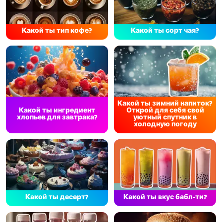
Какой ты тип кофе?
Какой ты сорт чая?
Какой ты зимний напиток?
Какой ты ингредиент
Открой для себя свой
хлопьев для завтрака?
уютный спутник в
холодную погоду
Какой ты десерт?
Какой ты вкус бабл-ти?