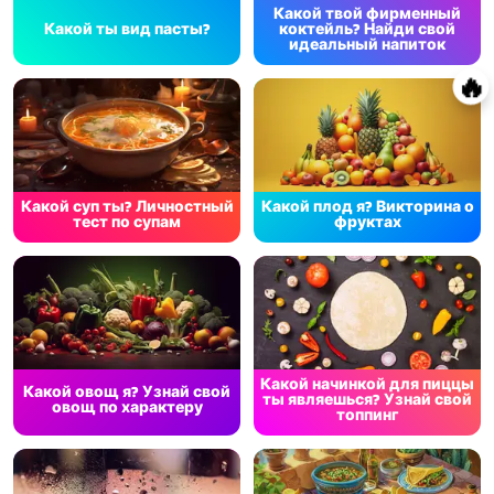
Какой твой фирменный
Какой ты вид пасты?
коктейль? Найди свой
идеальный напиток
🔥
Какой суп ты? Личностный
Какой плод я? Викторина о
тест по супам
фруктах
Какой начинкой для пиццы
Какой овощ я? Узнай свой
ты являешься? Узнай свой
овощ по характеру
топпинг