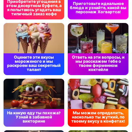
Приобретите угощения в
Приготовьте идеальное
этом десертном буфете, а
блюдо и узнайте, какой вы
я попытаюсь угадать ваш
персонаж Хогвартса!
типичный заказ кофе
Оцените эти вкусы
Ответь на эти вопросы, и
мороженого и мы
мы расскажем тебе о
раскроем ваш секретный
твоем фирменном
талант
коктейле
На какую еду ты похожа?
Мы можем определить,
Узнай в забавной
насколько ты жуткий, по
викторине
твоему вкусу в конфетах!