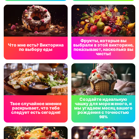
Фрукты, которые вы
Что мне есть? Викторина
выбрали в этой викторине,
по выбору еды
показывают, насколько вы
чисты!
Создайте идеальную
Твое случайное мнение
чашку для мороженого, и
раскрывает, что тебе
мы угадаем месяц вашего
следует есть сегодня!
рождения с точностью
98%