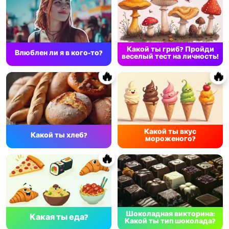
Какой ты гриб? Пройди
Влюблен ли я в кого-то?
веселый тест на личность!
🔥
🔥
Какой ты вкус
Какой ты хлеб?
мороженого?
🔥
Шоколадная викторина:
Какая ты еда?
Какой ты тип шоколада?