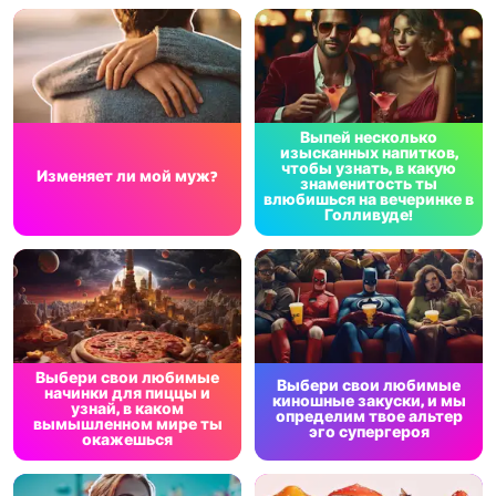
Выпей несколько
изысканных напитков,
чтобы узнать, в какую
Изменяет ли мой муж?
знаменитость ты
влюбишься на вечеринке в
Голливуде!
Выбери свои любимые
Выбери свои любимые
начинки для пиццы и
киношные закуски, и мы
узнай, в каком
определим твое альтер
вымышленном мире ты
эго супергероя
окажешься