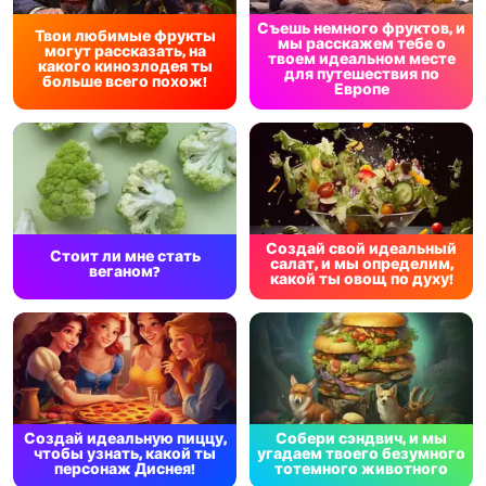
Съешь немного фруктов, и
Твои любимые фрукты
мы расскажем тебе о
могут рассказать, на
твоем идеальном месте
какого кинозлодея ты
для путешествия по
больше всего похож!
Европе
Создай свой идеальный
Стоит ли мне стать
салат, и мы определим,
веганом?
какой ты овощ по духу!
Создай идеальную пиццу,
Собери сэндвич, и мы
чтобы узнать, какой ты
угадаем твоего безумного
персонаж Диснея!
тотемного животного