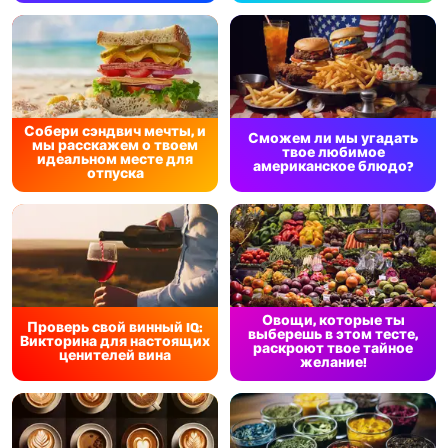
Собери сэндвич мечты, и
Сможем ли мы угадать
мы расскажем о твоем
твое любимое
идеальном месте для
американское блюдо?
отпуска
Овощи, которые ты
Проверь свой винный IQ:
выберешь в этом тесте,
Викторина для настоящих
раскроют твое тайное
ценителей вина
желание!