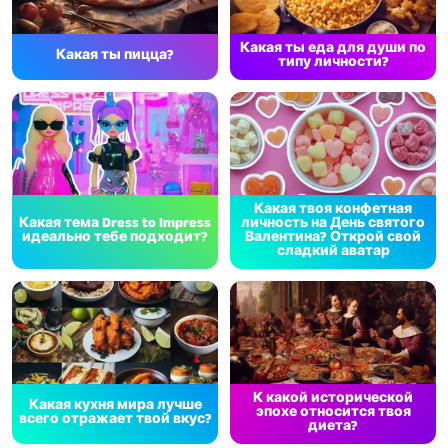
Какая ты еда для души по
Какая ты пицца?
типу личности?
Какая твоя конфетная
Какая тема Dress to Impress
личность на День святого
идеально тебе подходит?
Валентина? Открой свой
сладкий аватар
К какой исторической
Какая кухня мира лучше
эпохе относится твоя
всего отражает твой вкус?
диета?