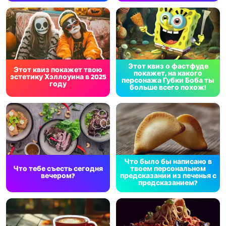
Этот квиз о фастфуде
Этот квиз покажет твою
покажет, на какого
эстетику Хэллоуина в 2025
персонажа Губки Боба ты
году
больше всего похож!
Что было бы написано в
Что тебе съесть сегодня
твоем персональном
вечером?
предсказании из печенья с
предсказанием?