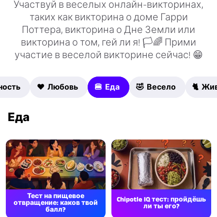
Участвуй в веселых онлайн-викторинах,
таких как викторина о доме Гарри
Поттера, викторина о Дне Земли или
викторина о том, гей ли я! 🏳🌈 Прими
участие в веселой викторине сейчас! 😁
ность
❤️ Любовь
🍔 Еда
🤣 Весело
🐈 Жи
Еда
Тест на пищевое
Chipotle IQ тест: пройдёшь
отвращение: каков твой
ли ты его?
балл?