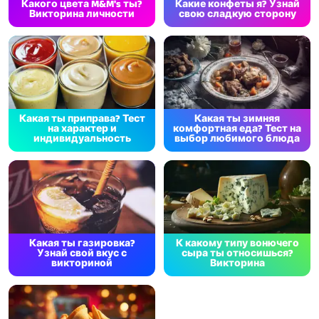
Какого цвета M&M's ты?
Какие конфеты я? Узнай
Викторина личности
свою сладкую сторону
Какая ты приправа? Тест
Какая ты зимняя
на характер и
комфортная еда? Тест на
индивидуальность
выбор любимого блюда
Какая ты газировка?
К какому типу вонючего
Узнай свой вкус с
сыра ты относишься?
викториной
Викторина