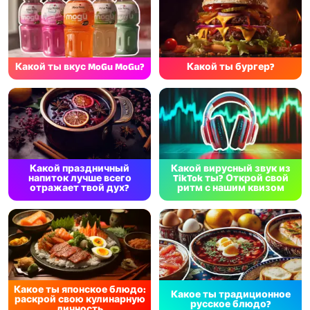
Какой ты вкус MoGu MoGu?
Какой ты бургер?
Какой праздничный
Какой вирусный звук из
напиток лучше всего
TikTok ты? Открой свой
отражает твой дух?
ритм с нашим квизом
Какое ты японское блюдо:
Какое ты традиционное
раскрой свою кулинарную
русское блюдо?
личность