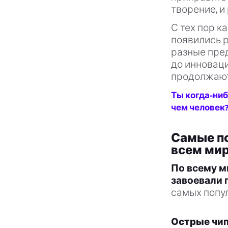
творение, и
С тех пор 
появились р
разные пред
до инноваци
продолжают
Ты когда-ниб
чем человек?
Самые п
всем ми
По всему м
завоевали 
самых попу
Острые чип