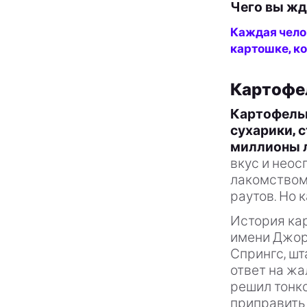
Чего вы жд
Каждая челов
картошке, ко
Картофел
Картофельн
сухарики, 
миллионы л
вкус и нео
лакомством 
раутов. Но 
История кар
имени Джорд
Спрингс, шт
ответ на жа
решил тонко
приправить 