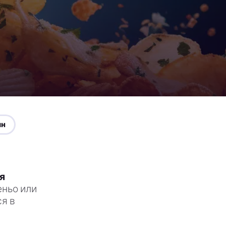
ин
я
еньо или
я в