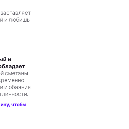
 заставляет
ый и любишь
ый и
 обладает
ой сметаны
овременно
и и обаяния
й личности.
рину, чтобы