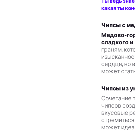
Ты ведь знае
какая ты кон
Чипсы с ме
Медово-гор
сладкого и
граням, кот
изысканност
сердце, но 
может стать
Чипсы из у
Сочетание т
чипсов созд
вкусовые ре
стремиться 
может идеал