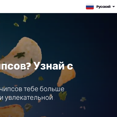
Pусский
псов? Узнай с
 чипсов тебе больше
 и увлекательной