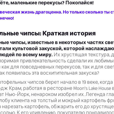
ёте, маленькие перекусы? Покопайся!
еческая жизнь драгоценна. Но только сколько ты с
нечно!
ьные чипсы: Краткая история
ые чипсы, известные в некоторых частях све
стали культовой закуской, которой наслажда
юдей по всему миру.
Их хрустящая текстура, 
споримая привлекательность сделали их любим
как для повседневных перекусов, так и для све
как появилась эта восхитительная закуска?
тофельных чипсов берет начало в 19 веке, когда
ж Крам, работая в ресторане Moon’s Lake House 
ат Нью-Йорк, ненароком изобрел их. Легенда глас
лобу клиента на толстый и мокрый картофель фр
 нарезать картофель, обжарить его до хрустяще
солью. К его удивлению, покупателю понравилос