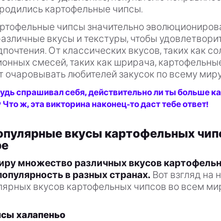
 родились картофельные чипсы.
картофельные чипсы значительно эволюциониров
азличные вкусы и текстуры, чтобы удовлетвори
почтения. От классических вкусов, таких как сол
онных смесей, таких как шрирача, картофельны
 очаровывать любителей закусок по всему миру
удь спрашивал себя, действительно ли ты больше к
 Что ж, эта викторина наконец-то даст тебе ответ!
опулярные вкусы картофельных чип
ре
иру множество различных вкусов картофель
популярность в разных странах.
Вот взгляд на 
лярных вкусов картофельных чипсов во всем ми
сы халапеньо