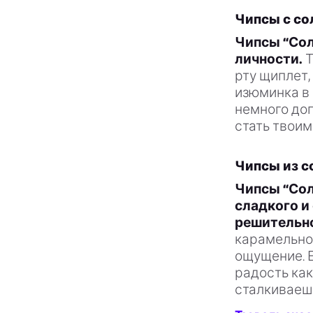
Чипсы с со
Чипсы “Сол
личности.
Т
рту щиплет,
изюминка в 
немного доп
стать твоим
Чипсы из с
Чипсы “Сол
сладкого и 
решительно
карамельно
ощущение. Е
радость как
сталкиваешь