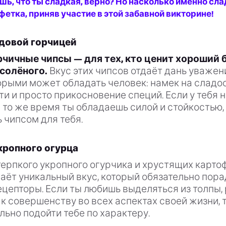
шь, что ты сладкая, верно? Но насколько именно сла
фетка, приняв участие в этой забавной викторине!
довой горчицей
чичные чипсы — для тех, кто ценит хороший 
 солёного.
Вкус этих чипсов отдаёт дань уваже
орыми может обладать человек: намек на сладос
и и просто прикосновение специй. Если у тебя 
в то же время ты обладаешь силой и стойкостью, 
 чипсом для тебя.
кропного огурца
ерпкого укропного огурчика и хрустящих карто
аёт уникальный вкус, который обязательно пор
цепторы. Если ты любишь выделяться из толпы, 
к совершенству во всех аспектах своей жизни, т
ьно подойти тебе по характеру.