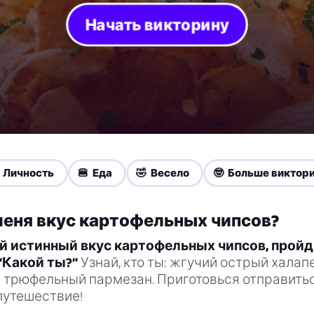
Начать викторину
 Личность
🍔 Еда
🤣 Весело
🤓 Больше виктор
меня вкус картофельных чипсов?
й истинный вкус картофельных чипсов, пройд
“Какой ты?”
Узнай, кто ты: жгучий острый халап
 трюфельный пармезан. Приготовься отправитьс
путешествие!