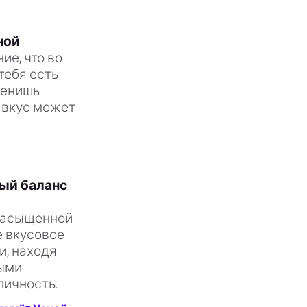
ной
ие, что во
тебя есть
ценишь
т вкус может
ый баланс
насыщенной
е вкусовое
и, находя
рыми
личность.