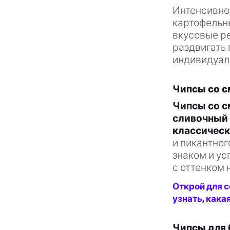
Интенсивное
картофельны
вкусовые р
раздвигать 
индивидуаль
Чипсы со с
Чипсы со с
сливочный 
классическ
и пикантног
знаком и ус
с оттенком 
Открой для с
узнать, кака
Чипсы для