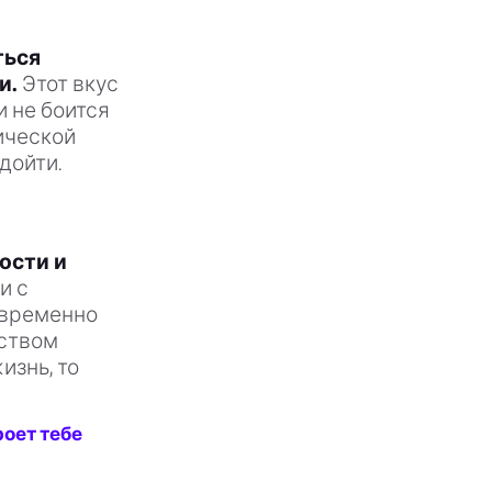
ться
и.
Этот вкус
 не боится
ической
дойти.
ости и
и с
овременно
вством
изнь, то
роет тебе