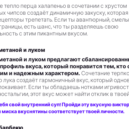
 тепло перца халапеньо в сочетании с хрустом
х чипсов создаёт динамичную закуску, которая
ецепторы трепетать. Если ты авантюрный, смел
границы, есть шанс, что ты разделяешь свою
ность с этим пикантным вкусом.
метаной и луком
метаной и луком предлагают сбалансированн
профиль вкуса, который понравится тем, кто
им и надежным характером.
Сочетание терпк
о лука создаёт гармоничный вкус, который одн
покаивает. Если ты обладаешь нотками игривост
ностальгии, этот вкус может найти отклик в твое
ебя свой внутренний суп! Пройди эту вкусную викто
я миска вкуснятины соответствует твоей личности.
 барбекю