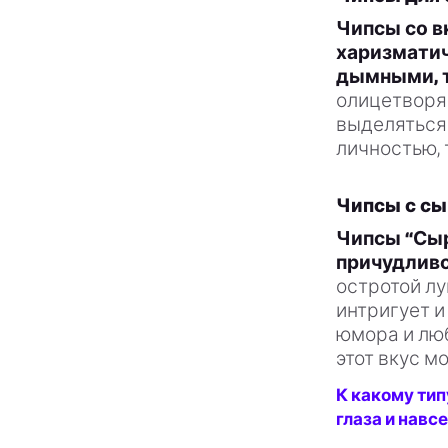
Чипсы со в
харизматич
дымными, 
олицетворяе
выделяться 
личностью, 
Чипсы с сы
Чипсы “Сыр
причудливо
остротой л
интригует 
юмора и люб
этот вкус м
К какому тип
глаза и навс