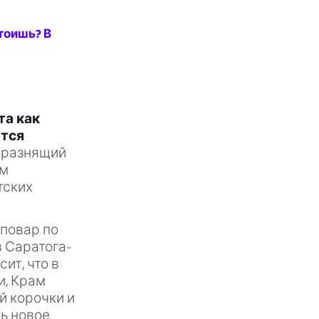
тоишь? В
та как
ются
дразнящий
ым
тских
 повар по
в Саратога-
ит, что в
и, Крам
й корочки и
ь новое