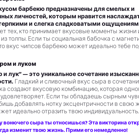
кусом барбекю предназначены для смелых и
ных личностей, которым нравится наслажда
терпкими и слегка сладковатыми ощущениям
т тех, кто принимает вкусовые моменты жизни и
из толпы. Если ты социальная бабочка с магнет
то вкус чипсов барбекю может идеально тебе по
ром и луком
 и лук” — это уникальное сочетание изысканн
сти.
Гладкий и сливочный вкус сыра в сочетани
ука создают вкусовую комбинацию, которая одн
и удовлетворяет. Если ты обладаешь сырным чу
ишь добавлять нотку эксцентричности в свою ж
ожет идеально отразить твою индивидуальность.
у вонючего сыра ты относишься? Эта викторина отк
егда изменит твою жизнь. Прими его немедленно!