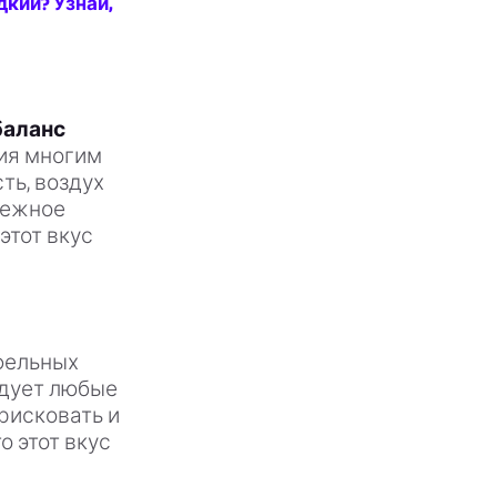
дкий? Узнай,
баланс
ния многим
ть, воздух
нежное
этот вкус
фельных
адует любые
рисковать и
о этот вкус