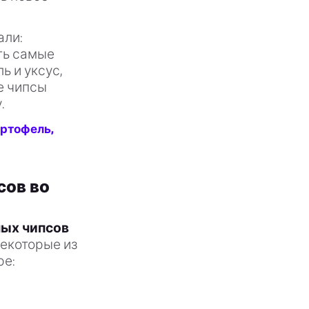
али:
ть самые
ь и уксус,
е чипсы
.
артофель,
сов во
ных чипсов
некоторые из
ре: