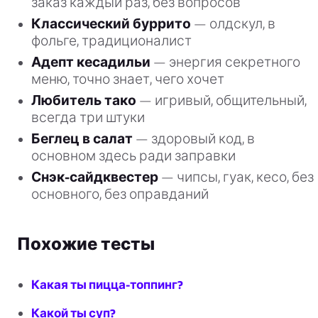
заказ каждый раз, без вопросов
Классический буррито
— олдскул, в
фольге, традиционалист
Адепт кесадильи
— энергия секретного
меню, точно знает, чего хочет
Любитель тако
— игривый, общительный,
всегда три штуки
Беглец в салат
— здоровый код, в
основном здесь ради заправки
Снэк-сайдквестер
— чипсы, гуак, кесо, без
основного, без оправданий
Похожие тесты
Какая ты пицца-топпинг?
Какой ты суп?