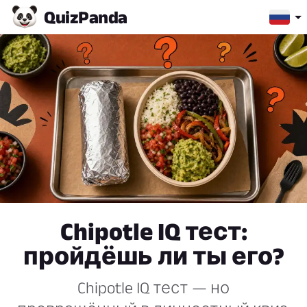
Quiz
Panda
Chipotle IQ тест:
пройдёшь ли ты его?
Chipotle IQ тест — но