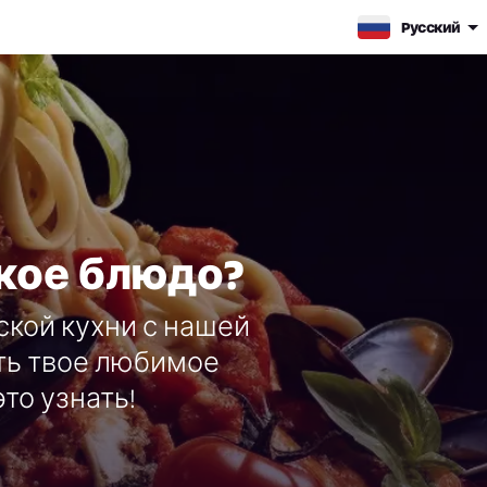
Pусский
кое блюдо?
ской кухни с нашей
ть твое любимое
то узнать!