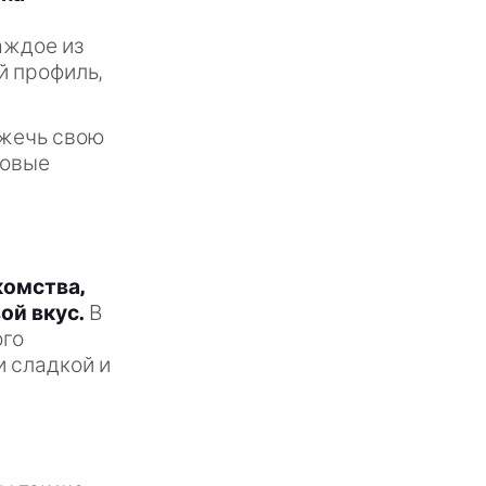
аждое из
й профиль,
зжечь свою
новые
комства,
ой вкус.
В
ого
и сладкой и