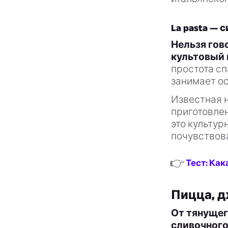
La pasta —
Нельзя гов
культовый 
простота сп
занимает ос
Известная н
приготовлен
это культур
почувствова
👉
Тест: Как
Пицца, д
От тянущег
сливочного