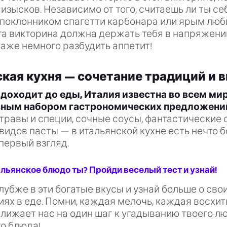
изысков. Независимо от того, считаешь ли ты се
поклонником спагетти карбонара или ярым люб
та викторина должна держать тебя в напряжении
аже немного разбудить аппетит!
кая кухня — сочетание традиций и в
 доходит до еды, Италия известна во всем ми
зным набором гастрономических предложени
равы и специи, сочные соусы, фантастические 
идов пасты — в итальянской кухне есть нечто б
первый взгляд.
льянское блюдо ты? Пройди веселый тест и узнай!
лубже в эти богатые вкусы и узнай больше о сво
ях в еде. Помни, каждая мелочь, каждая восхи
лижает нас на один шаг к угадыванию твоего л
о блюда!