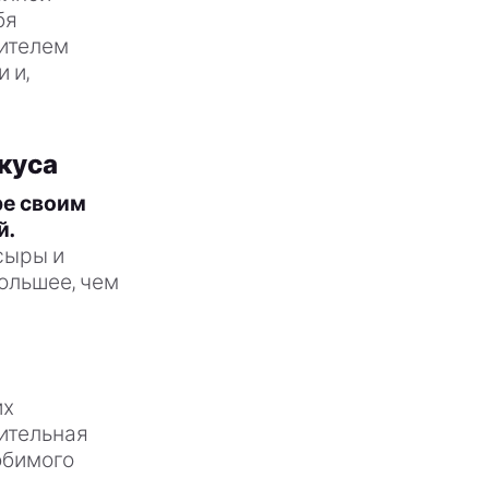
бя
ителем
 и,
куса
ре своим
й.
сыры и
ольшее, чем
их
тительная
юбимого