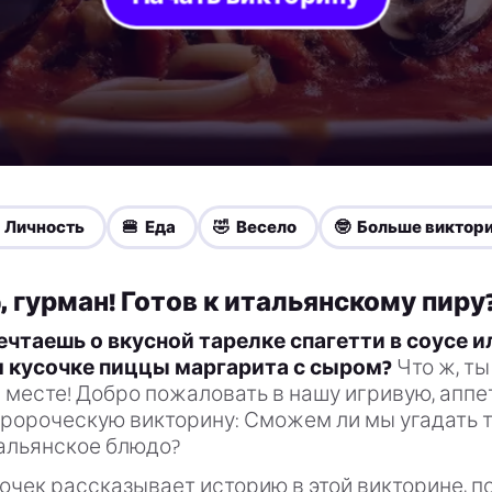
 Личность
🍔 Еда
🤣 Весело
🤓 Больше виктор
o, гурман! Готов к итальянскому пиру
ечтаешь о вкусной тарелке спагетти в соусе и
 кусочке пиццы маргарита с сыром?
Что ж, ты
месте! Добро пожаловать в нашу игривую, аппет
пророческую викторину: Сможем ли мы угадать 
альянское блюдо?
чек рассказывает историю в этой викторине, п