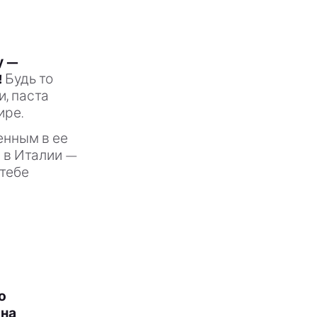
у —
!
Будь то
и, паста
ире.
енным в ее
а в Италии —
 тебе
о
лна