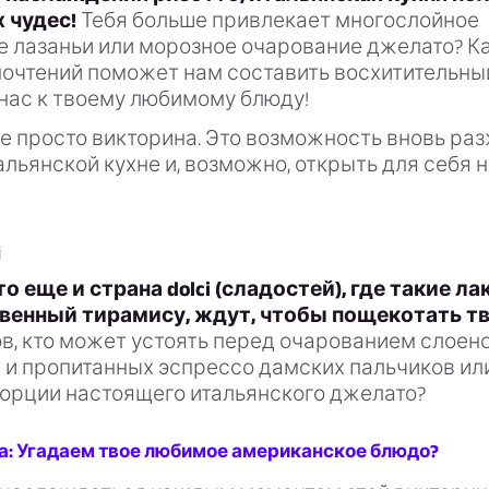
 чудес!
Тебя больше привлекает многослойное
е лазаньи или морозное очарование джелато? К
почтений поможет нам составить восхитительны
нас к твоему любимому блюду!
не просто викторина. Это возможность вновь ра
альянской кухне и, возможно, открыть для себя 
i
о еще и страна dolci (сладостей), где такие ла
венный тирамису, ждут, чтобы пощекотать тв
в, кто может устоять перед очарованием слоен
 и пропитанных эспрессо дамских пальчиков ил
порции настоящего итальянского джелато?
а: Угадаем твое любимое американское блюдо?