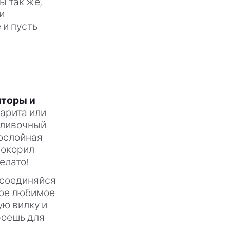
 так же,
и
 и пусть
пторы и
арита или
сливочный
гослойная
покорил
елато!
исоединяйся
вое любимое
ую вилку и
кроешь для