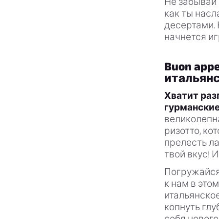
Не забывай
как ты нас
десертами.
начнется иг
Buon app
итальянс
Хватит раз
гурманские
великолепн
ризотто, ко
прелесть ла
твой вкус! 
Погружайся
к нам в это
итальянское
копнуть глу
себя нового 