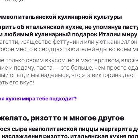
 символ итальянской кулинарной культуры
орить об итальянской кухне, не упомянув паст
и любимый кулинарный подарок Италии миру
агетти, изящество феттучини или уют каннеллон
обое место в сердцах любителей еды во всем м
е только своим вкусом, но и мастерством, влож
ие и подачу, паста — это больше, чем просто ед
ный опыт, и мы надеемся, что эта викторина даст
ть его вкус!
ая кухня мира тебе подходит?
желато, ризотто и многое другое
ося сыра неаполитанской пиццы маргарита д
 наслаждения ризотто, итальянская кухня по