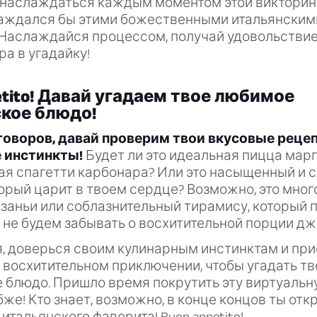
 наслаждаться каждым моментом этой викторины
лаждался бы этими божественными итальянским
 Наслаждайся процессом, получай удовольствие
ра в угадайку!
etito! Давай угадаем твое любимое
кое блюдо!
говоров, давай проверим твои вкусовые реце
 инстинкты!
Будет ли это идеальная пицца марг
ая спагетти карбонара? Или это насыщенный и 
торый царит в твоем сердце? Возможно, это мно
заньи или соблазнительный тирамису, который 
И не будем забывать о восхитительной порции дж
, доверься своим кулинарным инстинктам и пр
м восхитительном приключении, чтобы угадать т
 блюдо. Пришло время покрутить эту виртуальн
бже! Кто знает, возможно, в конце концов ты от
итальянского фаворита! Buon appetito!