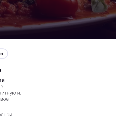
ин
?
ли
 в
итную и,
твое
олной