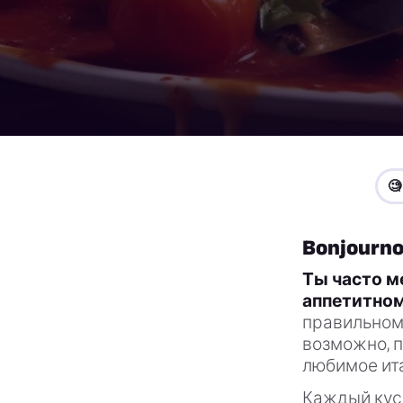

Bonjourn
Ты часто м
аппетитном
правильном 
возможно, 
любимое ит
Каждый кусо