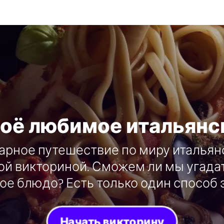
воё любимое итальянс
арное путешествие по миру итальян
ной викториной. Сможем ли мы угада
ое блюдо? Есть только один способ э
Начать викторину