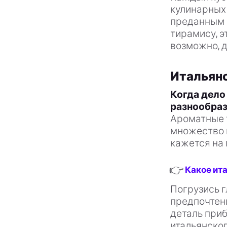
кулинарных 
преданным 
тирамису, э
возможно, д
Итальянс
Когда дело
разнообра
Ароматные т
множество в
кажется на 
👉
Какое ита
Погрузись г
предпочтени
деталь приб
итальянског