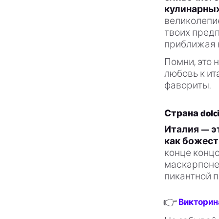
кулинарных
великолепи
твоих пред
приближая 
Помни, это 
любовь к ит
фавориты.
Страна dolc
Италия — эт
как божест
конце концо
маскарпоне
пикантной 
👉
Викторин