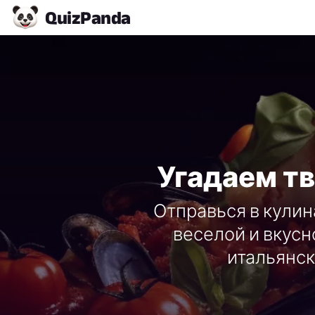
Quiz
Panda
Угадаем т
Отправься в кулин
веселой и вкус
итальянск