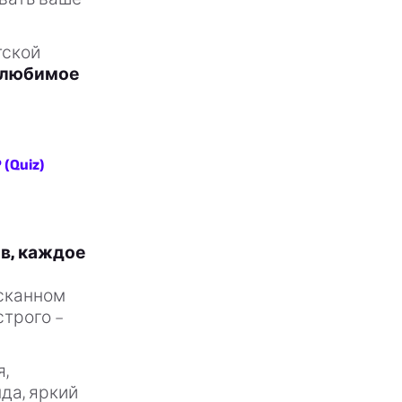
тской
е любимое
(Quiz)
в, каждое
ысканном
строго –
я,
да, яркий