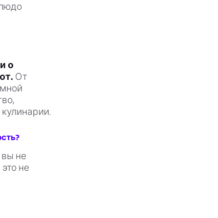
блюдо
и о
ют.
От
омной
во,
 кулинарии.
ость?
 вы не
 это не