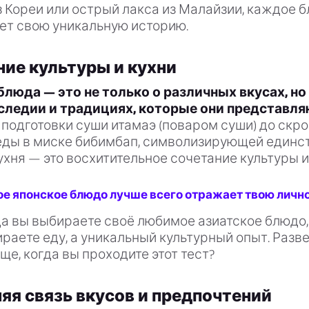
 Кореи или острый лакса из Малайзии, каждое 
ет свою уникальную историю.
ие культуры и кухни
люда — это не только о различных вкусах, но 
следии и традициях, которые они представля
подготовки суши итамаэ (поваром суши) до скр
еды в миске бибимбап, символизирующей единст
ухня — это восхитительное сочетание культуры и
ое японское блюдо лучше всего отражает твою личн
гда вы выбираете своё любимое азиатское блюдо,
раете еду, а уникальный культурный опыт. Разве
е, когда вы проходите этот тест?
яя связь вкусов и предпочтений