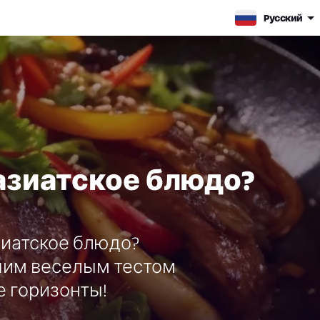
Pусский
азиатское блюдо?
зиатское блюдо?
ашим веселым тестом
е горизонты!