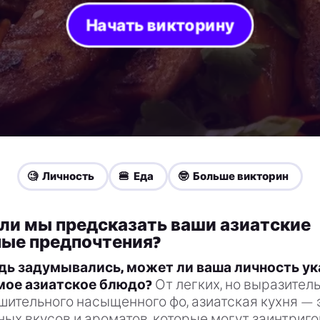
Начать викторину
🧐 Личность
🍔 Еда
🤓 Больше викторин
ли мы предсказать ваши азиатские
ные предпочтения?
дь задумывались, может ли ваша личность ук
мое азиатское блюдо?
От легких, но выразител
шительного насыщенного фо, азиатская кухня — 
ых вкусов и ароматов, которые могут заинтриг