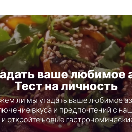
адать ваше любимое 
Тест на личность
жем ли мы угадать ваше любимое а
лючение вкуса и предпочтений с н
 и откройте новые гастрономически