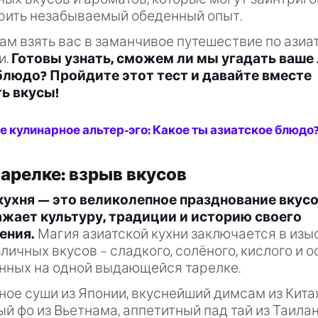
арить незабываемый обеденный опыт.
ам взять вас в заманчивое путешествие по азиа
и.
Готовы узнать, сможем ли мы угадать ваш
блюдо? Пройдите этот тест и давайте вместе
ь вкусы!
е кулинарное альтер-эго: Какое ты азиатское блюдо? 
тарелке: взрыв вкусов
кухня — это великолепное празднование вкусо
жает культуру, традиции и историю своего
ения.
Магия азиатской кухни заключается в из
личных вкусов – сладкого, солёного, кислого и о
нных на одной выдающейся тарелке.
ное суши из Японии, вкуснейший димсам из Кита
й фо из Вьетнама, аппетитный пад тай из Таилан