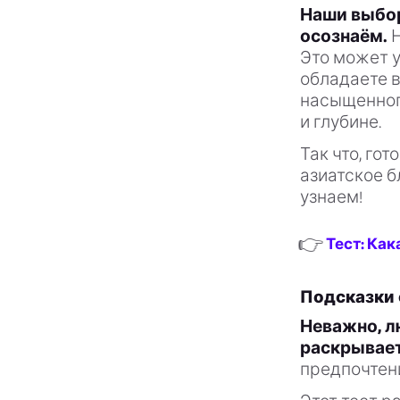
Наши выбор
осознаём.
Н
Это может у
обладаете в
насыщенного
и глубине.
Так что, го
азиатское б
узнаем!
👉
Тест: Как
Подсказки 
Неважно, л
раскрывает
предпочтени