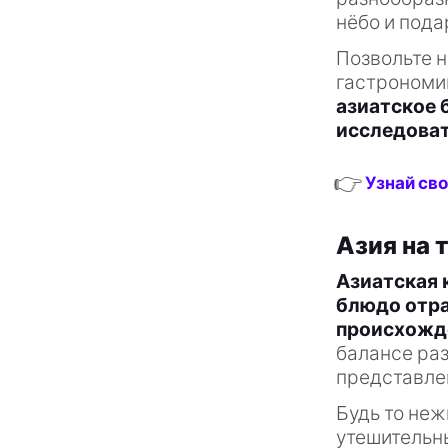
нёбо и под
Позвольте н
гастрономи
азиатское 
исследоват
👉
Узнай сво
Азия на 
Азиатская 
блюдо отра
происхожд
балансе раз
представле
Будь то неж
утешительны