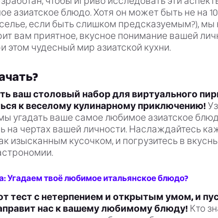
азработан, чтобы игриво исследовать эти аспект
е азиатское блюдо. Хотя он может быть не на 1
еселье, если быть слишком предсказуемым?), мы
рит вам приятное, вкусное понимание вашей лич
и этом чудесный мир азиатской кухни.
ачать?
ть ваш столовый набор для виртуального пир
ься к веселому кулинарному приключению!
Уз
мы угадать ваше самое любимое азиатское блюд
ь на чертах вашей личности. Наслаждайтесь к
ак изысканным кусочком, и погрузитесь в вкусн
астрономии.
а: Угадаем твоё любимое итальянское блюдо?
от тест с нетерпением и открытым умом, и пу
аправит нас к вашему любимому блюду!
Кто зн