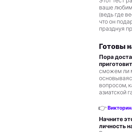
Этот тест р
ваше любимо
(ведь где в
что он пода
празднуя пр
Готовы н
Пора доста
приготовит
сможем ли 
основываяс
вопросом, к
азиатской г
👉
Викторин
Начните эт
личность н