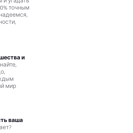
ы и угадать
00% точным
 надеемся,
ности,
шества и
найте,
о,
аждым
ый мир
сть ваша
ает?