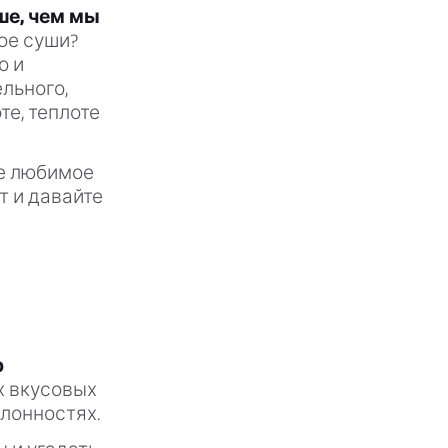
ше, чем мы
ое суши?
о и
льного,
е, теплоте
ше любимое
т и давайте
р
х вкусовых
клонностях.