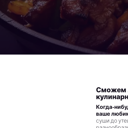
Сможем 
кулинар
Когда-нибу
ваше люби
суши до уте
разнообразн