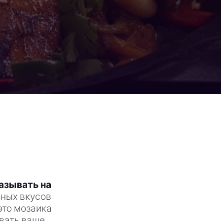
азывать на
ьных вкусов
это мозаика
овать ваше