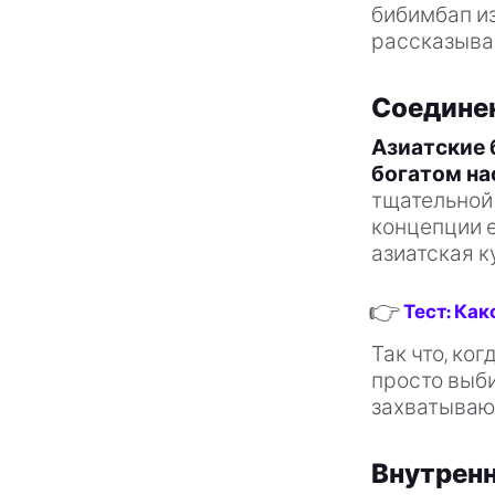
бибимбап из
рассказыва
Соединен
Азиатские б
богатом на
тщательной 
концепции 
азиатская к
👉
Тест: Как
Так что, ко
просто выби
захватывающ
Внутренн