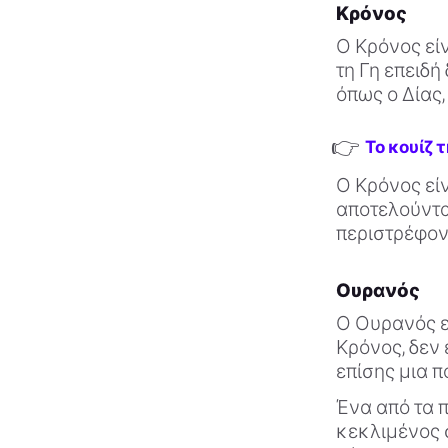
Κρόνος
Ο Κρόνος είν
τη Γη επειδή
όπως ο Δίας,
👉
Το κουίζ 
Ο Κρόνος είν
αποτελούντα
περιστρέφον
Ουρανός
Ο Ουρανός εί
Κρόνος, δεν 
επίσης μια 
Ένα από τα π
κεκλιμένος σ