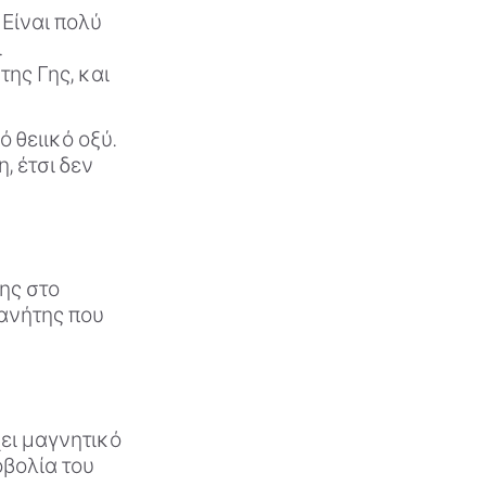
 Είναι πολύ
ι
ης Γης, και
 θειικό οξύ.
, έτσι δεν
της στο
λανήτης που
χει μαγνητικό
οβολία του