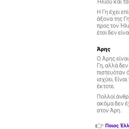
Ήλιου και τ
Η Γη έχει επ
άξονα της Γη
προς τον Ήλι
έτσι δεν είν
Άρης
Ο Άρης είναι
Γη, αλλά δεν
πιστευόταν ό
ισχύει. Είνα
έκτοτε.
Πολλοί άνθρ
ακόμα δεν έ
στον Άρη.
👉
Ποιος Έλλη