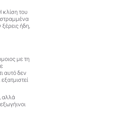
Η κλίση του
ι στραμμένα
 ξέρεις ήδη,
όμοιος με τη
τε
ι αυτό δεν
 εξατμιστεί
, αλλά
 εξωγήινοι