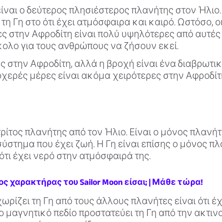
ίναι ο δεύτερος πλησιέστερος πλανήτης στον Ήλιο.
τη Γη στο ότι έχει ατμόσφαιρα και καιρό. Ωστόσο, ο
 στην Αφροδίτη είναι πολύ υψηλότερες από αυτές τ
κολο για τους ανθρώπους να ζήσουν εκεί.
ς στην Αφροδίτη, αλλά η βροχή είναι ένα διαβρωτικό
οχερές μέρες είναι ακόμα χειρότερες στην Αφροδίτη
 τρίτος πλανήτης από τον Ήλιο. Είναι ο μόνος πλανή
ύστημα που έχει ζωή. Η Γη είναι επίσης ο μόνος π
τι έχει νερό στην ατμόσφαιρά της.
ιος χαρακτήρας του Sailor Moon είσαι; | Μάθε τώρα!
ωρίζει τη Γη από τους άλλους πλανήτες είναι ότι έ
το μαγνητικό πεδίο προστατεύει τη Γη από την ακτιν