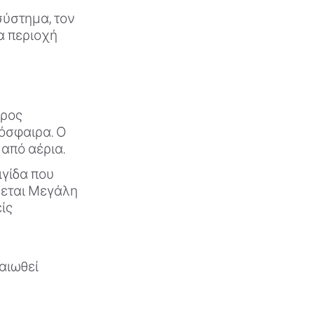
σύστημα, τον
α περιοχή
ερος
μόσφαιρα. Ο
 από αέρια.
ιγίδα που
άζεται Μεγάλη
ίς
αιωθεί