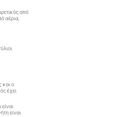
ορετικός από
πό αέρια,
τύλιοι
 και ο
ός έχει
 είναι
ήτη είναι