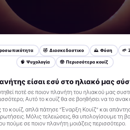
Προσωπικότητα
🤣 Διασκεδαστικο
⛰️ Φύση
🌱
🧠 Ψυχολογία
🤓 Περισσότερα κουίζ
ανήτης είσαι εσύ στο ηλιακό μας σύσ
τηθεί ποτέ σε ποιον πλανήτη του ηλιακού μας συσ
ισσότερο; Αυτό το κουίζ θα σε βοηθήσει να το ανακ
ς το κουίζ, απλά πάτησε “Έναρξη Κουίζ” και απάντησ
ρωτήσεις. Μόλις τελειώσεις, θα υπολογίσουμε τη β
ου πούμε σε ποιον πλανήτη μοιάζεις περισσότερο.