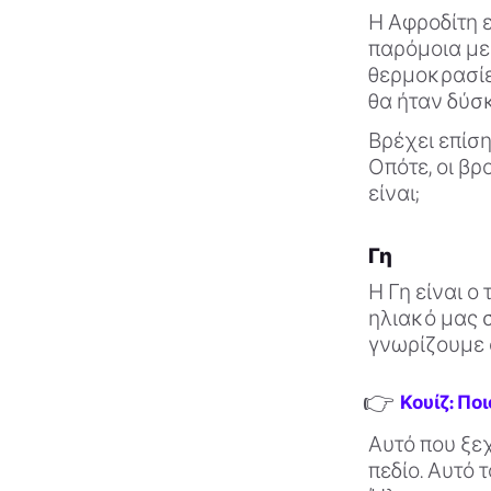
Η Αφροδίτη ε
παρόμοια με 
θερμοκρασίες
θα ήταν δύσ
Βρέχει επίση
Οπότε, οι βρ
είναι;
Γη
Η Γη είναι ο
ηλιακό μας σ
γνωρίζουμε ό
👉
Κουίζ: Πο
Αυτό που ξεχ
πεδίο. Αυτό 