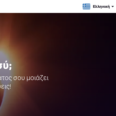
Ελληνική
σύ;
τος σου μοιάζει
εις!