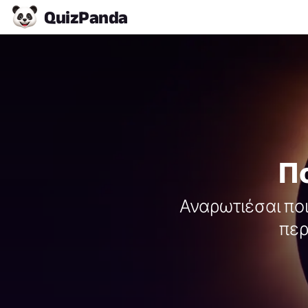
Quiz
Panda
Πο
Αναρωτιέσαι πο
περ