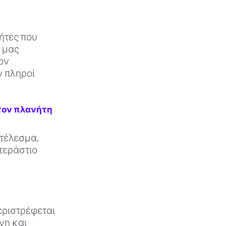
ήτες που
 μας
ον
ν πληροί
 τον πλανήτη
οτέλεσμα,
τεράστιο
εριστρέφεται
νη και