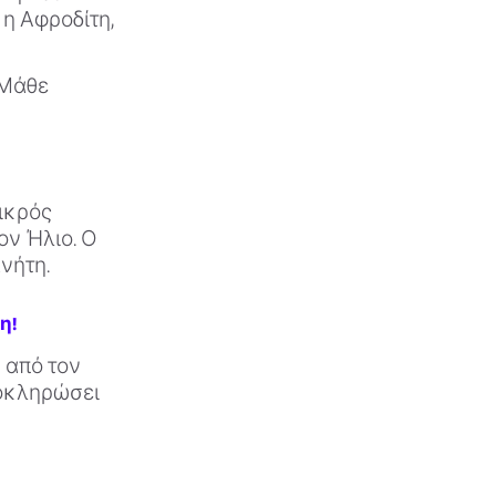
 η Αφροδίτη,
 Μάθε
μικρός
ον Ήλιο. Ο
νήτη.
η!
 από τον
λοκληρώσει