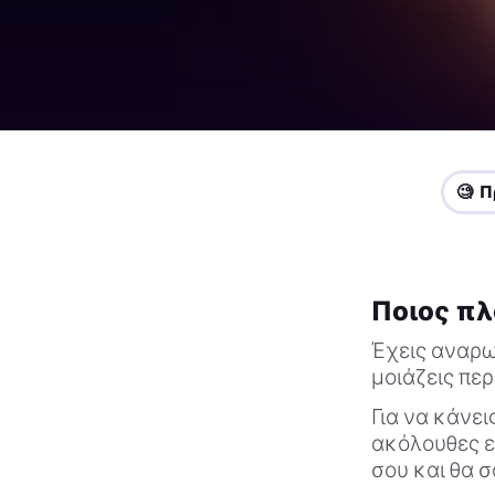
🧐 
Ποιος πλ
Έχεις αναρω
μοιάζεις περ
Για να κάνει
ακόλουθες ε
σου και θα σ