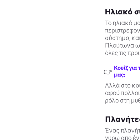
Ηλιακό 
Το ηλιακό μα
περιστρέφον
σύστημα, και
Πλούτωνα ως
όλες τις προ
Κουίζ για
👉
μας;
Αλλά στο κο
αφού πολλοί
ρόλο στη μυ
Πλανήτε
Ένας πλανήτ
γύρω από ένα