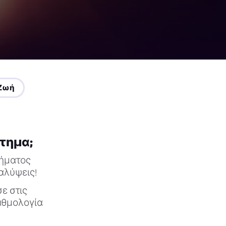
 Ζωή
τημα;
τήματος
αλύψεις!
ε στις
αθμολογία