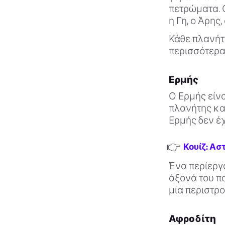
πετρώματα. Ο
η Γη, ο Άρης
Κάθε πλανήτη
περισσότερ
Ερμής
Ο Ερμής είνα
πλανήτης και
Ερμής δεν έχ
👉
Κουίζ: Ασ
Ένα περίεργο
άξονά του πο
μία περιστρο
Αφροδίτη