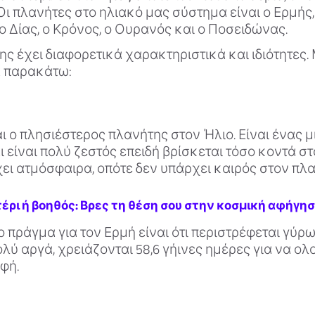
ι πλανήτες στο ηλιακό μας σύστημα είναι ο Ερμής,
, ο Δίας, ο Κρόνος, ο Ουρανός και ο Ποσειδώνας.
ς έχει διαφορετικά χαρακτηριστικά και ιδιότητες.
α παρακάτω:
ι ο πλησιέστερος πλανήτης στον Ήλιο. Είναι ένας 
 είναι πολύ ζεστός επειδή βρίσκεται τόσο κοντά στ
ει ατμόσφαιρα, οπότε δεν υπάρχει καιρός στον πλα
τέρι ή βοηθός: Βρες τη θέση σου στην κοσμική αφήγησ
 πράγμα για τον Ερμή είναι ότι περιστρέφεται γύρω
λύ αργά, χρειάζονται 58,6 γήινες ημέρες για να ο
φή.