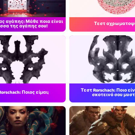
ς αγάπης: Μάθε ποια είναι
Τεστ αχρωματοψ
σσα της αγάπης σου!
Τεστ Rorschach: Ποιο είν
orschach: Ποιος είμαι;
σκοτεινό σου μυστ