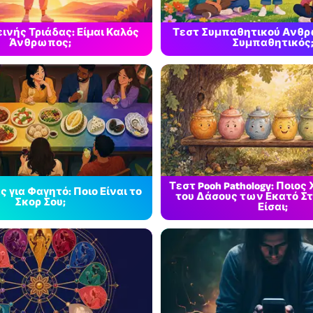
νής Τριάδας: Είμαι Καλός
Τεστ Συμπαθητικού Ανθρώ
Άνθρωπος;
Συμπαθητικός
Τεστ Pooh Pathology: Ποιο
 για Φαγητό: Ποιο Είναι το
του Δάσους των Εκατό 
Σκορ Σου;
Είσαι;