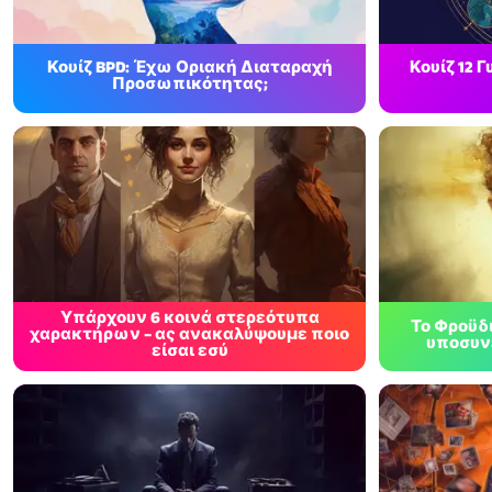
Κουίζ BPD: Έχω Οριακή Διαταραχή
Κουίζ 12
Προσωπικότητας;
Υπάρχουν 6 κοινά στερεότυπα
Το Φροϋδι
χαρακτήρων – ας ανακαλύψουμε ποιο
υποσυνε
είσαι εσύ