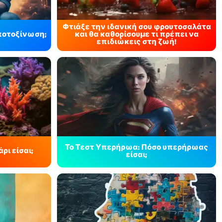
Φτιάξε την ιδανική σου φρουτοσαλάτα
ποτοξίνωση;
και θα καθορίσουμε τι πρέπει να
επιδιώκεις στη ζωή!
Το Τεστ Υπερήρωα: Πόσο υπερήρωας
ρι είσαι;
είσαι;