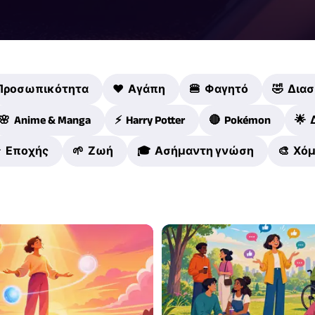
 Προσωπικότητα
❤️ Αγάπη
🍔 Φαγητό
🤣 Δια
🌸 Anime & Manga
⚡ Harry Potter
🔴 Pokémon
🌟 
 Εποχής
🌱 Ζωή
🎓 Ασήμαντη γνώση
🎨 Χό