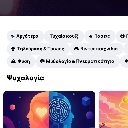
✨ Αργότερο
Τυχαίο κουίζ
🔥 Τάσεις
🧐
🍿 Τηλεόραση & Ταινίες
🎮 Βιντεοπαιχνίδια
⛰️ Φύση
🐉 Μυθολογία & Πνευματικότητα

Ψυχολογία