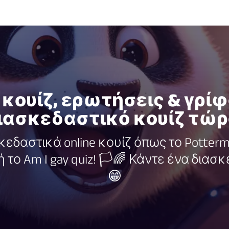
κουίζ, ερωτήσεις & γρίφο
ιασκεδαστικό κουίζ τώρ
εδαστικά online κουίζ όπως το Pottermo
iz ή το Am I gay quiz! 🏳🌈 Κάντε ένα δια
😁