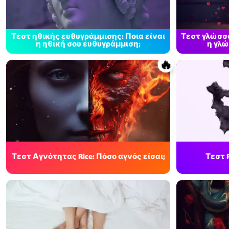
Τεστ ηθικής ευθυγράμμισης: Ποια είναι
Τεστ γλώσσα
η ηθική σου ευθυγράμμιση;
η γλώ
🔥
Τεστ Αγνότητας Rice: Πόσο αγνός είσαι;
Τεστ R