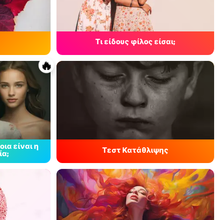
Τι είδους φίλος είσαι;
🔥
οια είναι η
Τεστ Κατάθλιψης
ία;