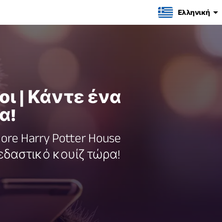
Ελληνική
ι | Κάντε ένα
α!
re Harry Potter House
σκεδαστικό κουίζ τώρα!