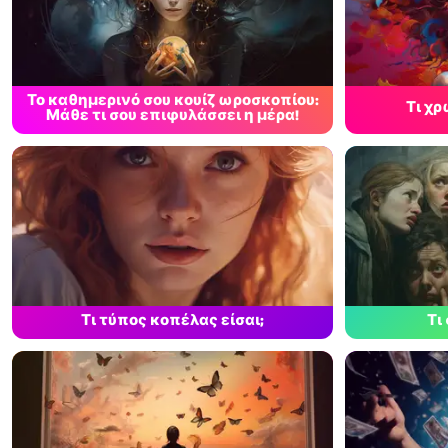
Το καθημερινό σου κουίζ ωροσκοπίου:
Τι χ
Μάθε τι σου επιφυλάσσει η μέρα!
Τι τύπος κοπέλας είσαι;
Τι