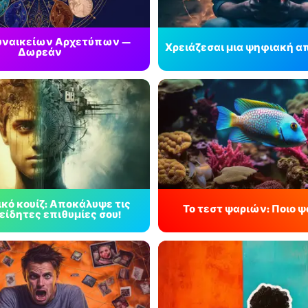
 Γυναικείων Αρχετύπων —
Χρειάζεσαι μια ψηφιακή α
Δωρεάν
κό κουίζ: Αποκάλυψε τις
Το τεστ ψαριών: Ποιο ψά
ίδητες επιθυμίες σου!