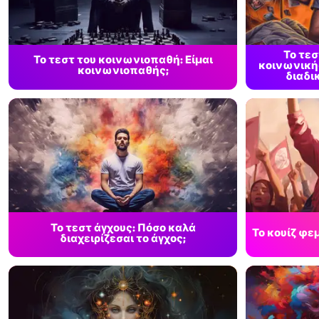
Το τε
Το τεστ του κοινωνιοπαθή: Είμαι
κοινωνικής
κοινωνιοπαθής;
διαδι
Το τεστ άγχους: Πόσο καλά
Το κουίζ φεμ
διαχειρίζεσαι το άγχος;