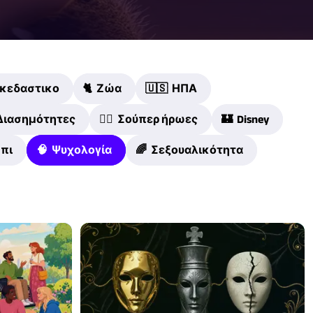
σκεδαστικο
🐈 Ζώα
🇺🇸 ΗΠΑ
Διασημότητες
🦸‍♀️ Σούπερ ήρωες
🏰 Disney
μπι
🧠 Ψυχολογία
🌈 Σεξουαλικότητα