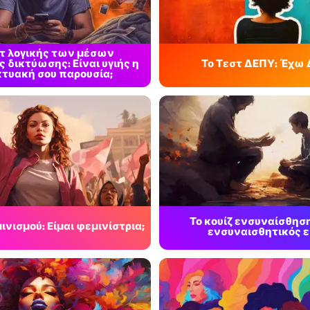
στ λογικής των μέσων
 δικτύωσης: Είναι υγιής η
Το Τεστ ΔΕΠΥ: Έχω 
κτυακή σου παρουσία;
Το κουίζ ενσυναίσθησ
ινισμού: Είμαι φεμινίστρια;
ενσυναισθητικός ε