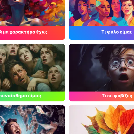
ρώμα χαρακτήρα έχω;
Τι φύλο είμαι;
 συναίσθημα είμαι;
Τι σε φοβίζει;