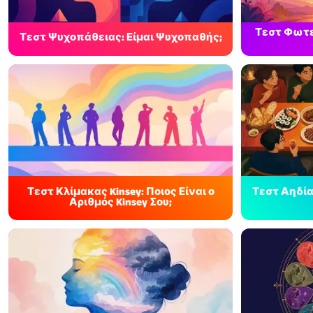
Τεστ Φωτει
Τεστ Ψυχοπάθειας: Είμαι Ψυχοπαθής;
Τεστ Κλίμακας Kinsey: Ποιος Είναι ο
Τεστ Αηδίας
Αριθμός Kinsey Σου;