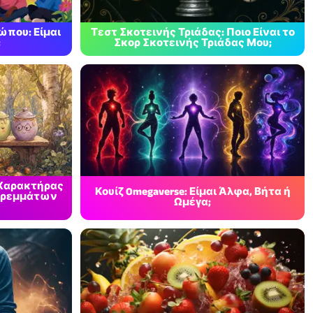
που: Είμαι
Τεστ Σκοτεινής Τριάδας: Ποιο Είναι το
;
Σκορ Σκοτεινής Τριάδας Μου;
ς Χαρακτήρας
Κουίζ Omegaverse: Είμαι Άλφα, Βήτα ή
Στρεμμάτων
Ωμέγα;