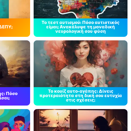
Το τεστ αυτισμού: Πόσο αυτιστικός
ΔΕΠΥ;
είμαι; Ανακάλυψε τη μοναδική
νευρολογική σου φύση
Το κουίζ αυτο-αγάπης: Δίνεις
ης: Πόσο
προτεραιότητα στη δική σου ευτυχία
ίσαι;
στις σχέσεις;