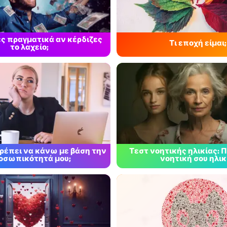
ες πραγματικά αν κέρδιζες
Τι εποχή είμαι;
το λαχείο;
πρέπει να κάνω με βάση την
Τεστ νοητικής ηλικίας: Π
οσωπικότητά μου;
νοητική σου ηλικ