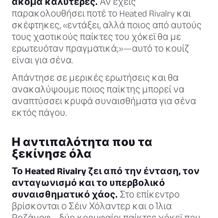
ακόμα καλύτερες.
Αν έχεις
παρακολουθήσει ποτέ το Heated Rivalry και
σκέφτηκες, «εντάξει, αλλά ποιος από αυτούς
τους χαοτικούς παίκτες του χόκεϊ θα με
ερωτευόταν πραγματικά;»—αυτό το κουίζ
είναι για σένα.
Απάντησε σε μερικές ερωτήσεις και θα
ανακαλύψουμε ποιος παίκτης μπορεί να
αναπτύσσει κρυφά συναισθήματα για σένα
εκτός πάγου.
Η αντιπαλότητα που τα
ξεκίνησε όλα
Το Heated Rivalry ζει από την ένταση, τον
ανταγωνισμό και το υπερβολικό
συναισθηματικό χάος.
Στο επίκεντρο
βρίσκονται ο Σέιν Χόλαντερ και ο Ίλια
Ροζάνοφ—δύο κορυφαίοι παίκτες χόκεϊ που