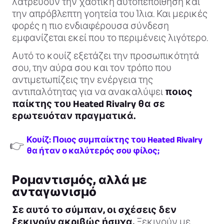
λατρεύουν την χαοτική αυτοπεποίθηση και
την απρόβλεπτη γοητεία του Ίλια. Και μερικές
φορές η πιο ενδιαφέρουσα σύνδεση
εμφανίζεται εκεί που το περιμένεις λιγότερο.
Αυτό το κουίζ εξετάζει την προσωπικότητά
σου, την αύρα σου και τον τρόπο που
αντιμετωπίζεις την ενέργεια της
αντιπαλότητας για να ανακαλύψει
ποιος
παίκτης του Heated Rivalry θα σε
ερωτευόταν πραγματικά.
Κουίζ: Ποιος συμπαίκτης του Heated Rivalry
👉
θα ήταν ο καλύτερός σου φίλος;
Ρομαντισμός, αλλά με
ανταγωνισμό
Σε αυτό το σύμπαν, οι σχέσεις δεν
ξεκινούν ακριβώς ήσυχα.
Ξεκινούν με