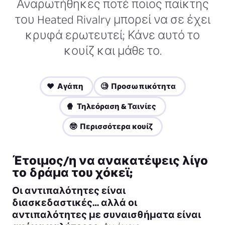
Αναρωτήθηκες ποτέ ποιος παίκτης
του Heated Rivalry μπορεί να σε έχει
κρυφά ερωτευτεί; Κάνε αυτό το
κουίζ και μάθε το.
❤️ Αγάπη
🧐 Προσωπικότητα
🍿 Τηλεόραση & Ταινίες
🤓 Περισσότερα κουίζ
Έτοιμος/η να ανακατέψεις λίγο
το δράμα του χόκεϊ;
Οι αντιπαλότητες είναι
διασκεδαστικές… αλλά οι
αντιπαλότητες με συναισθήματα είναι