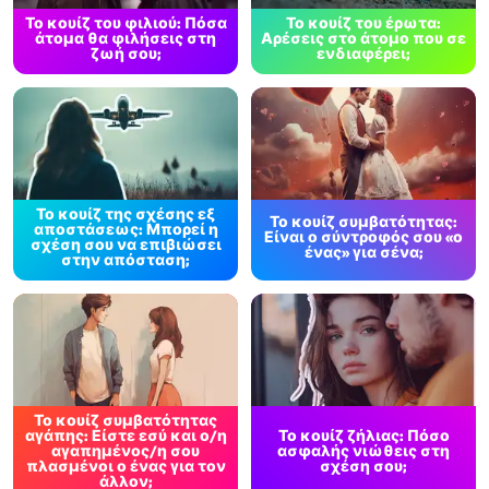
Το κουίζ του φιλιού: Πόσα
Το κουίζ του έρωτα:
άτομα θα φιλήσεις στη
Αρέσεις στο άτομο που σε
ζωή σου;
ενδιαφέρει;
Το κουίζ της σχέσης εξ
Το κουίζ συμβατότητας:
αποστάσεως: Μπορεί η
Είναι ο σύντροφός σου «ο
σχέση σου να επιβιώσει
ένας» για σένα;
στην απόσταση;
Το κουίζ συμβατότητας
αγάπης: Είστε εσύ και ο/η
Το κουίζ ζήλιας: Πόσο
αγαπημένος/η σου
ασφαλής νιώθεις στη
πλασμένοι ο ένας για τον
σχέση σου;
άλλον;