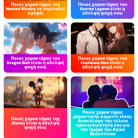
Ποιος χαρακτήρας του
Ποιος χαρακτήρας του
Heated Rivalry σε συμπαθεί
Gurren Lagann είναι η
κρυφά;
αδελφή ψυχή σου;
Ποιος χαρακτήρας του
Ποιος χαρακτήρας του
Dragon Ball είναι η αδελφή
Chainsaw Man είναι η
ψυχή σου;
αδελφή ψυχή σου;
Ποιος χαρακτήρας
ρομαντικής κομεντί είσαι;
Ποιος χαρακτήρας της
Ανακάλυψε την τέλεια
Disney είναι η αδελφή
προσωπικότητα σου για
ψυχή σου;
την Ημέρα του Αγίου
Βαλεντίνου