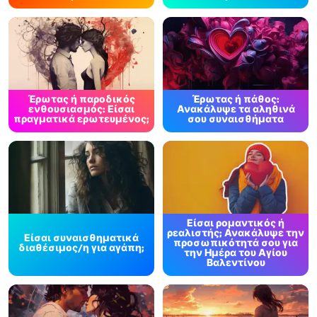
Έρωτας ή παροδικός
Έρωτας ή πάθος:
ενθουσιασμός: Είσαι
Ανακάλυψε τα αληθινά
πραγματικά ερωτευμένος;
σου συναισθήματα
Είσαι ρομαντικός ή
ρεαλιστής; Ανακάλυψε την
Είσαι συναισθηματικά
προσωπικότητά σου για
διαθέσιμος/η για αγάπη;
την Ημέρα του Αγίου
Βαλεντίνου