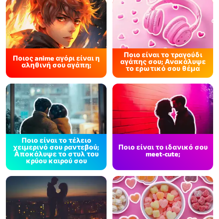
Ποιο είναι το τραγούδι
Ποιος anime αγόρι είναι η
αγάπης σου; Ανακάλυψε
αληθινή σου αγάπη;
το ερωτικό σου θέμα
Ποιο είναι το τέλειο
χειμερινό σου ραντεβού;
Ποιο είναι το ιδανικό σου
Αποκάλυψε το στυλ του
meet-cute;
κρύου καιρού σου