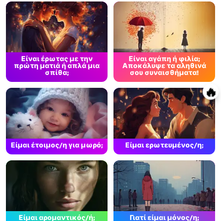
Είναι έρωτας με την
Είναι αγάπη ή φιλία;
πρώτη ματιά ή απλά μια
Αποκάλυψε τα αληθινά
σπίθα;
σου συναισθήματα!
🔥
Είμαι έτοιμος/η για μωρό;
Είμαι ερωτευμένος/η;
Είμαι αρομαντικός/ή;
Γιατί είμαι μόνος/η;