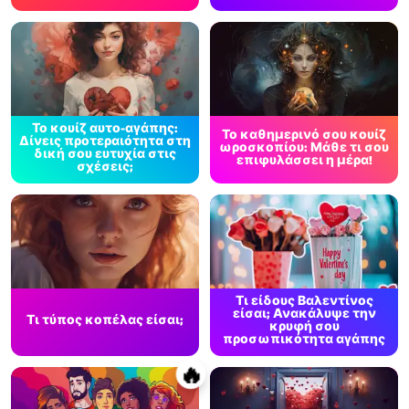
Το κουίζ αυτο-αγάπης:
Το καθημερινό σου κουίζ
Δίνεις προτεραιότητα στη
ωροσκοπίου: Μάθε τι σου
δική σου ευτυχία στις
επιφυλάσσει η μέρα!
σχέσεις;
Τι είδους Βαλεντίνος
είσαι; Ανακάλυψε την
Τι τύπος κοπέλας είσαι;
κρυφή σου
προσωπικότητα αγάπης
🔥