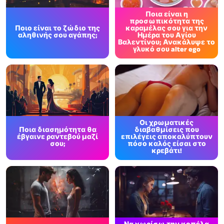
Ποια είναι η
προσωπικότητα της
Ποιο είναι το ζώδιο της
καραμέλας σου για την
αληθινής σου αγάπης;
Ημέρα του Αγίου
Βαλεντίνου; Ανακάλυψε το
γλυκό σου alter ego
Οι χρωματικές
Ποια διασημότητα θα
διαβαθμίσεις που
έβγαινε ραντεβού μαζί
επιλέγεις αποκαλύπτουν
σου;
πόσο καλός είσαι στο
κρεβάτι!