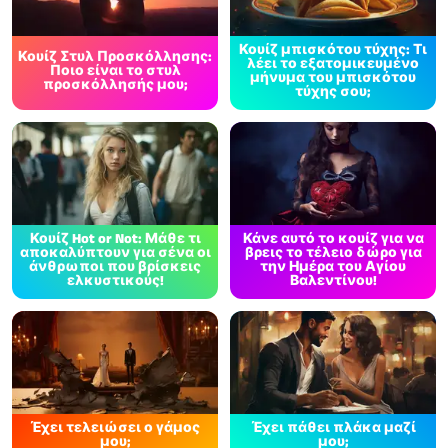
Κουίζ μπισκότου τύχης: Τι
Κουίζ Στυλ Προσκόλλησης:
λέει το εξατομικευμένο
Ποιο είναι το στυλ
μήνυμα του μπισκότου
προσκόλλησής μου;
τύχης σου;
Κουίζ Hot or Not: Μάθε τι
Κάνε αυτό το κουίζ για να
αποκαλύπτουν για σένα οι
βρεις το τέλειο δώρο για
άνθρωποι που βρίσκεις
την Ημέρα του Αγίου
ελκυστικούς!
Βαλεντίνου!
Έχει τελειώσει ο γάμος
Έχει πάθει πλάκα μαζί
μου;
μου;