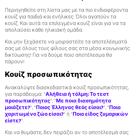
Περιηγηθείτε στη λίστα μας με τα πιο ενδιαφέροντα
κουίζ για παιδιά και ενήλικες. Όλοι αγαπούν τα
κουίζ. Και αυτά τα επιλεγμένα κουίζ είναι για να τα
απολαύσει κάθε ηλικιακή ομάδα.
Και μην ξεχάσετε να μοιραστείτε τα αποτελέσματά
σας με όλους τους φίλους σας στα μέσα κοινωνικής
δικτύωσης! Για να δούμε ποιο αποτέλεσμα θα
πάρουν!
Κουίζ προσωπικότητας
Ανακαλύψτε διασκεδαστικά κουίζ προσωπικότητας,
για παράδειγμα: “
Αλήθεια ή τόλμη: Το τεστ
προσωπικότητας
”, “
Με ποια διασημότητα
μοιάζετε?
”, “
Ποιος Έλληνας θεός είσαι?
”, “
Ποιο
χαριτωμένο ζώο είσαι?
” ή “
Ποιο είδος ζυμαρικών
είστε?
”.
Και να θυμάστε, δεν πειράζει αν το αποτέλεσμά σας