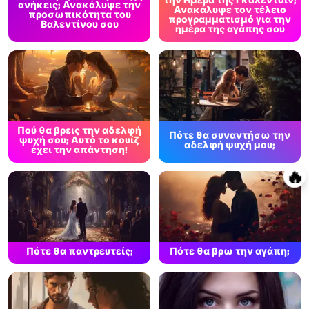
την Ημέρα της Γκαλεντάιν;
ανήκεις; Ανακάλυψε την
Ανακάλυψε τον τέλειο
προσωπικότητα του
προγραμματισμό για την
Βαλεντίνου σου
ημέρα της αγάπης σου
Πού θα βρεις την αδελφή
Πότε θα συναντήσω την
ψυχή σου; Αυτό το κουίζ
αδελφή ψυχή μου;
έχει την απάντηση!
🔥
Πότε θα παντρευτείς;
Πότε θα βρω την αγάπη;