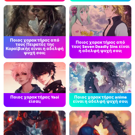
Ποιος χαρακτήρας από
Ποιος χαρακτήρας από
τους Πειρατές της
τους Seven Deadly Sins είναι
Καραϊβικής είναι η αδελφή
η αδελφή ψυχή σου;
ψυχή σου;
Ποιος χαρακτήρας Yaoi
Ποιος χαρακτήρας anime
είσαι;
είναι η αδελφή ψυχή σου;