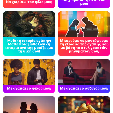
Να χωρίσω την κοπέλα
Να χωρίσω τον φίλο μου;
μου;
Μυθική ιστορία αγάπης:
Μπορούμε να μαντέψουμε
Μάθε ποια μυθολογική
τη γλώσσα της αγάπης σου
ιστορία αγάπης μοιάζει με
με βάση το στυλ γραπτών
τη δική σου!
μηνυμάτων σου;
Με αγαπάει ο φίλος μου;
Με αγαπάει ο σύζυγός μου;