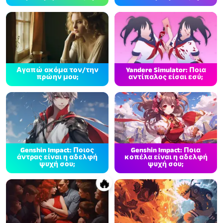
Αγαπώ ακόμα τον/την
Yandere Simulator: Ποια
πρώην μου;
αντίπαλος είσαι εσύ;
Genshin Impact: Ποιος
Genshin Impact: Ποια
άντρας είναι η αδελφή
κοπέλα είναι η αδελφή
ψυχή σου;
ψυχή σου;
🔥