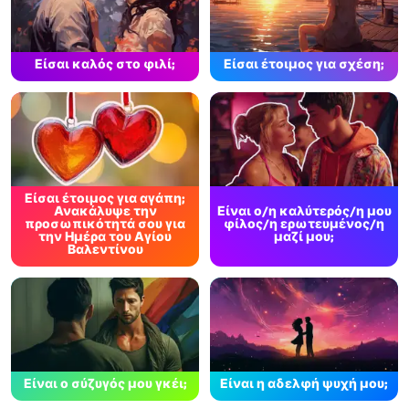
Είσαι καλός στο φιλί;
Είσαι έτοιμος για σχέση;
Είσαι έτοιμος για αγάπη;
Ανακάλυψε την
Είναι ο/η καλύτερός/η μου
προσωπικότητά σου για
φίλος/η ερωτευμένος/η
την Ημέρα του Αγίου
μαζί μου;
Βαλεντίνου
Είναι ο σύζυγός μου γκέι;
Είναι η αδελφή ψυχή μου;