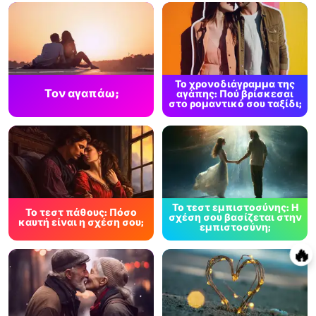
Το χρονοδιάγραμμα της
Τον αγαπάω;
αγάπης: Πού βρίσκεσαι
στο ρομαντικό σου ταξίδι;
Το τεστ εμπιστοσύνης: Η
Το τεστ πάθους: Πόσο
σχέση σου βασίζεται στην
καυτή είναι η σχέση σου;
εμπιστοσύνη;
🔥