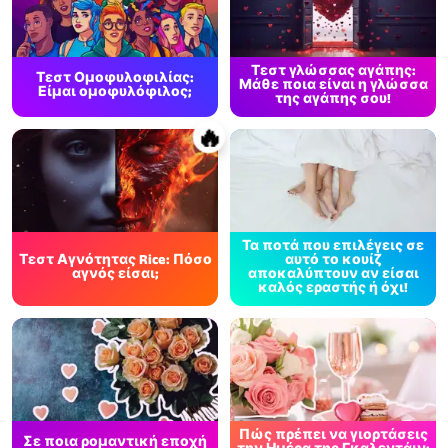
Τεστ γλώσσας αγάπης:
Τεστ Ομοφυλοφιλίας:
Μάθε ποια είναι η γλώσσα
Είμαι ομοφυλόφιλος;
της αγάπης σου!
🔥
Τα ποτά που επιλέγεις σε
Τεστ Αγνότητας Rice: Πόσο
αυτό το κουίζ
αγνός είσαι;
αποκαλύπτουν αν είσαι
καλός εραστής ή όχι!
Πώς πρέπει να γιορτάσεις
Σε ποια ρομαντική εποχή