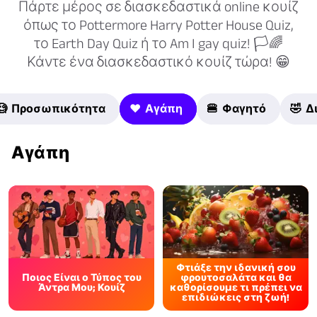
Πάρτε μέρος σε διασκεδαστικά online κουίζ
όπως το Pottermore Harry Potter House Quiz,
το Earth Day Quiz ή το Am I gay quiz! 🏳🌈
Κάντε ένα διασκεδαστικό κουίζ τώρα! 😁
🧐 Προσωπικότητα
❤️ Αγάπη
🍔 Φαγητό
🤣 Δ
Αγάπη
Φτιάξε την ιδανική σου
Ποιος Είναι ο Τύπος του
φρουτοσαλάτα και θα
Άντρα Μου; Κουίζ
καθορίσουμε τι πρέπει να
επιδιώκεις στη ζωή!