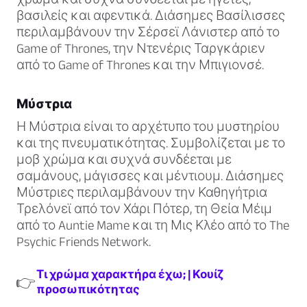
βασιλείς και αφεντικά. Διάσημες Βασίλισσες
περιλαμβάνουν την Σέρσεϊ Λάνιστερ από το
Game of Thrones, την Ντενέρις Ταργκάριεν
από το Game of Thrones και την Μπιγιονσέ.
Μύστρια
Η Μύστρια είναι το αρχέτυπο του μυστηρίου
και της πνευματικότητας. Συμβολίζεται με το
μοβ χρώμα και συχνά συνδέεται με
σαμάνους, μάγισσες και μέντιουμ. Διάσημες
Μύστριες περιλαμβάνουν την Καθηγήτρια
Τρελόνεϊ από τον Χάρι Πότερ, τη Θεία Μέιμ
από το Auntie Mame και τη Μις Κλέο από το The
Psychic Friends Network.
Τι χρώμα χαρακτήρα έχω; | Κουίζ
👉
προσωπικότητας