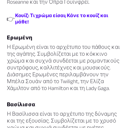
Roseanne και την Όπρα Γουίνφρεϊ.
Κουίζ: Τι χρώμα είσαι; Κάνε το κουίζ και
👉
μάθε!
Ερωμένη
Η Ερωμένη είναι το αρχέτυπο του πάθους και
της αγάπης. Συμβολίζεται με το κόκκινο
χρώμα και συχνά συνδέεται με ρομαντικούς
συντρόφους, καλλιτέχνες και μουσικούς.
Διάσημες Ερωμένες περιλαμβάνουν την
Μπέλα Σουάν από το Twilight, την Ελίζα
Χάμιλτον από το Hamilton και τη Lady Gaga.
Βασίλισσα
Η Βασίλισσα είναι το αρχέτυπο της δύναμης
και της εξουσίας. Συμβολίζεται με το χρυσό
χρώμα και συχνά συνδέεται με ηγέτες,