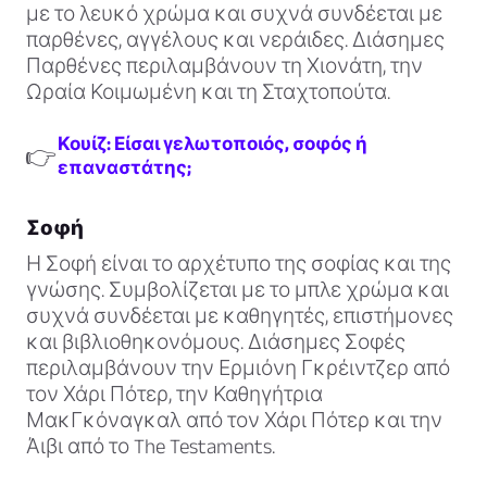
με το λευκό χρώμα και συχνά συνδέεται με
παρθένες, αγγέλους και νεράιδες. Διάσημες
Παρθένες περιλαμβάνουν τη Χιονάτη, την
Ωραία Κοιμωμένη και τη Σταχτοπούτα.
Κουίζ: Είσαι γελωτοποιός, σοφός ή
👉
επαναστάτης;
Σοφή
Η Σοφή είναι το αρχέτυπο της σοφίας και της
γνώσης. Συμβολίζεται με το μπλε χρώμα και
συχνά συνδέεται με καθηγητές, επιστήμονες
και βιβλιοθηκονόμους. Διάσημες Σοφές
περιλαμβάνουν την Ερμιόνη Γκρέιντζερ από
τον Χάρι Πότερ, την Καθηγήτρια
ΜακΓκόναγκαλ από τον Χάρι Πότερ και την
Άιβι από το The Testaments.