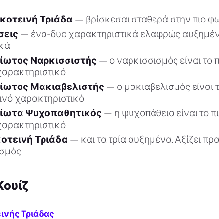
κοτεινή Τριάδα
— βρίσκεσαι σταθερά στην πιο φ
σεις
— ένα-δυο χαρακτηριστικά ελαφρώς αυξημέν
ικά
ίωτος Ναρκισσιστής
— ο ναρκισσισμός είναι το 
χαρακτηριστικό
ίωτος Μακιαβελιστής
— ο μακιαβελισμός είναι τ
ινό χαρακτηριστικό
είωτα Ψυχοπαθητικός
— η ψυχοπάθεια είναι το π
χαρακτηριστικό
οτεινή Τριάδα
— και τα τρία αυξημένα. Αξίζει πρ
σμός.
Κουίζ
ινής Τριάδας