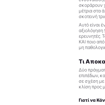
σκοράρουν χ
μέτρια στα ά
σκοτεινή τρι
Αυτό είναι έ
αξιολόγηση S
ερευνητές. Τ
ΚΑΙ ποιο από
μη παθολογικ
Τι Αποκα
Δύο πράγματ
επιπέδων, κα
σε σχέση με 
κλίση προς μ
Γιατί να Κάν