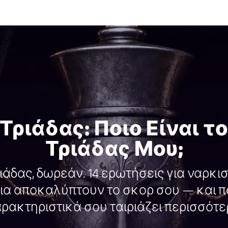
Τριάδας: Ποιο Είναι τ
Τριάδας Μου;
ιάδας, δωρεάν. 14 ερωτήσεις για ναρκ
α αποκαλύπτουν το σκορ σου — και πο
ρακτηριστικά σου ταιριάζει περισσότε