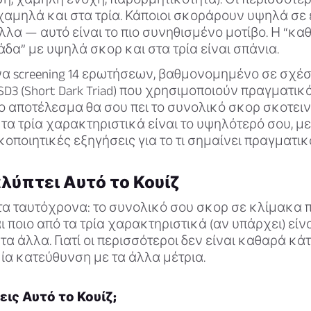
αμηλά και στα τρία. Κάποιοι σκοράρουν υψηλά σε 
λλα — αυτό είναι το πιο συνηθισμένο μοτίβο. Η “κα
άδα” με υψηλά σκορ και στα τρία είναι σπάνια.
να screening 14 ερωτήσεων, βαθμονομημένο σε σχέσ
D3 (Short Dark Triad) που χρησιμοποιούν πραγματικά
ο αποτέλεσμα θα σου πει το συνολικό σκορ σκοτειν
 τα τρία χαρακτηριστικά είναι το υψηλότερό σου, με 
οποιητικές εξηγήσεις για το τι σημαίνει πραγματι
λύπτει Αυτό το Κουίζ
α ταυτόχρονα: το συνολικό σου σκορ σε κλίμακα 
ι ποιο από τα τρία χαρακτηριστικά (αν υπάρχει) εί
τα άλλα. Γιατί οι περισσότεροι δεν είναι καθαρά κά
ία κατεύθυνση με τα άλλα μέτρια.
εις Αυτό το Κουίζ;