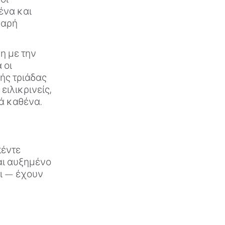
ένα και
θαρή
η με την
 οι
ής τριάδας
ειλικρινείς,
κά καθένα.
πέντε
ναι αυξημένο
τι — έχουν