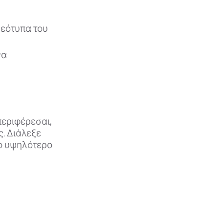
ρεότυπα του
να
εριφέρεσαι,
ς. Διάλεξε
 το υψηλότερο