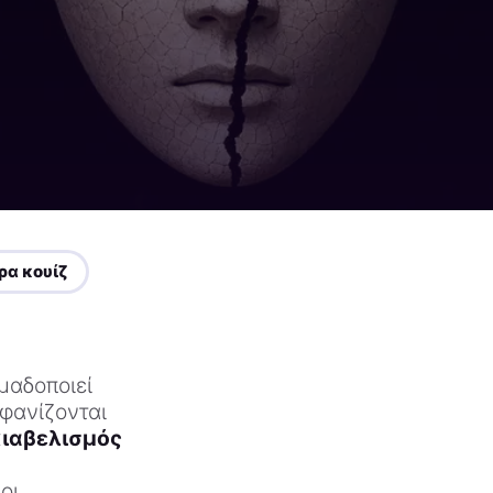
ρα κουίζ
ομαδοποιεί
μφανίζονται
ιαβελισμός
οι