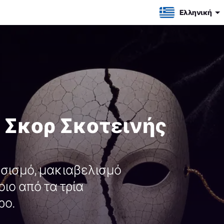
Ελληνική
ο Σκορ Σκοτεινής
ισσισμό, μακιαβελισμό
ιο από τα τρία
ρο.