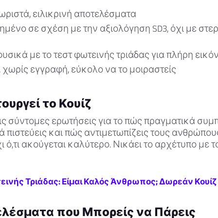
ωριστά, ειλικρινή αποτελέσματα
μένο σε σχέση με την αξιολόγηση SD3, όχι με στε
φυσικά με το τεστ φωτεινής τριάδας για πλήρη εικό
, χωρίς εγγραφή, εύκολο να το μοιραστείς
ουργεί το Κουίζ
ς σύντομες ερωτήσεις για το πώς πραγματικά συμπ
ά πιστεύεις και πώς αντιμετωπίζεις τους ανθρώπου
 όχι ό,τι ακούγεται καλύτερο. Νικάει το αρχέτυπο με
εινής Τριάδας: Είμαι Καλός Άνθρωπος; Δωρεάν Κουίζ
λέσματα που Μπορείς να Πάρεις