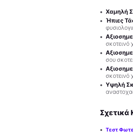
Χαμηλή Σ
Ήπιες Τά
φυσιολογ
Αξιοσημε
σκοτεινό 
Αξιοσημε
σου σκοτε
Αξιοσημ
σκοτεινό 
Υψηλή Σκ
αναστοχα
Σχετικά 
Τεστ Φωτε