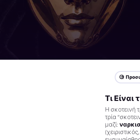
🧐 Προσ
Τι Είναι 
Η σκοτεινή τ
τρία “σκοτε
μαζί:
ναρκι
(χειριστικός
ενσυναίσθησ