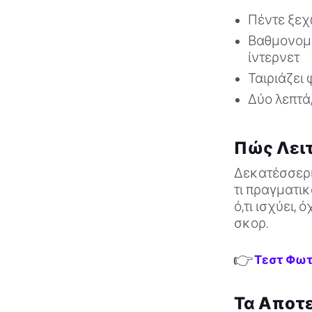
Πέντε ξεχ
Βαθμονομη
ίντερνετ
Ταιριάζει 
Δύο λεπτά
Πώς Λειτ
Δεκατέσσερι
τι πραγματικ
ό,τι ισχύει,
σκορ.
👉
Τεστ Φωτ
Τα Αποτε