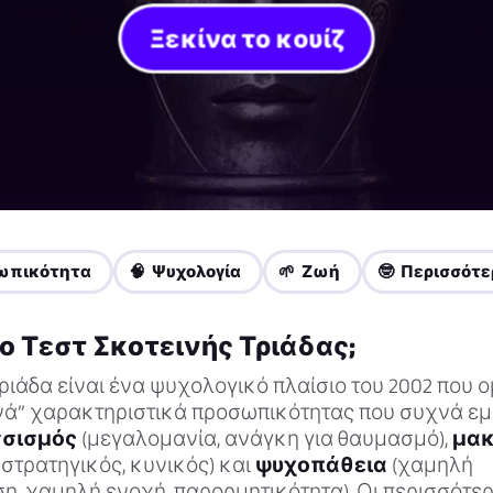
Ξεκίνα το κουίζ
ωπικότητα
🧠 Ψυχολογία
🌱 Ζωή
🤓 Περισσότε
το Τεστ Σκοτεινής Τριάδας;
ριάδα είναι ένα ψυχολογικό πλαίσιο του 2002 που 
ινά” χαρακτηριστικά προσωπικότητας που συχνά ε
σσισμός
(μεγαλομανία, ανάγκη για θαυμασμό),
μακ
, στρατηγικός, κυνικός) και
ψυχοπάθεια
(χαμηλή
η, χαμηλή ενοχή, παρορμητικότητα). Οι περισσότερ