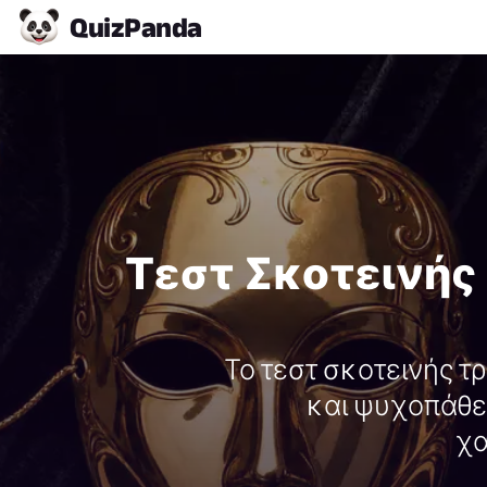
Quiz
Panda
Τεστ Σκοτεινής 
Το τεστ σκοτεινής τρ
και ψυχοπάθει
χα