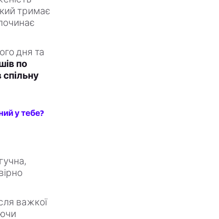
який тримає
 починає
ого дня та
шів по
 спільну
ий у тебе?
гучна,
вірно
сля важкої
яючи