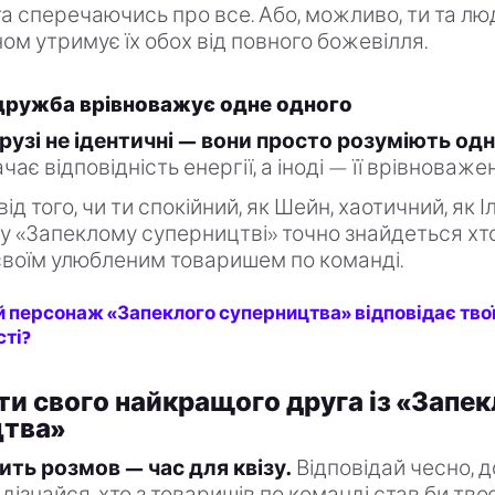
 та сперечаючись про все. Або, можливо, ти та лю
ом утримує їх обох від повного божевілля.
ружба врівноважує одне одного
узі не ідентичні — вони просто розуміють одн
ачає відповідність енергії, а іноді — її врівноваже
д того, чи ти спокійний, як Шейн, хаотичний, як І
 у «Запеклому суперництві» точно знайдеться хто
своїм улюбленим товаришем по команді.
й персонаж «Запеклого суперництва» відповідає тво
сті?
ти свого найкращого друга із «Запек
цтва»
ить розмов — час для квізу.
Відповідай чесно, д
 дізнайся, хто з товаришів по команді став би тв