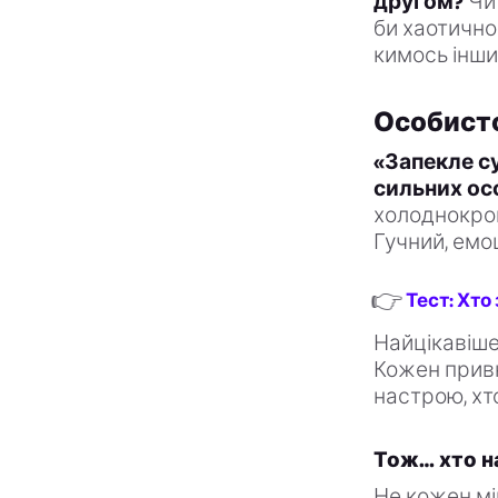
другом?
Чи 
би хаотично
кимось інши
Особисто
«Запекле су
сильних ос
холоднокров
Гучний, емо
👉
Тест: Хто
Найцікавіше
Кожен привн
настрою, хт
Тож… хто н
Не кожен мі