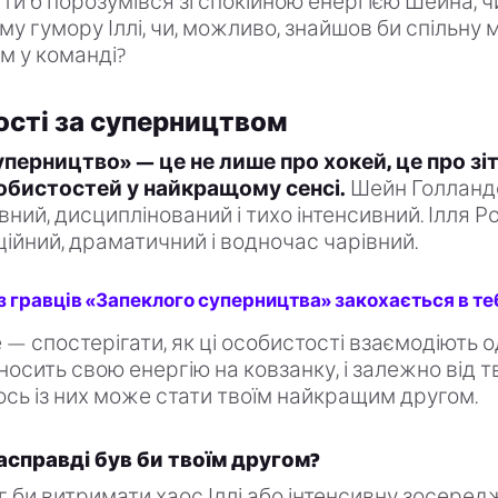
ти б порозумівся зі спокійною енергією Шейна, ч
му гумору Іллі, чи, можливо, знайшов би спільну 
м у команді?
сті за суперництвом
перництво» — це не лише про хокей, це про зі
обистостей у найкращому сенсі.
Шейн Голланд
ний, дисциплінований і тихо інтенсивний. Ілля Р
ційний, драматичний і водночас чарівний.
 з гравців «Запеклого суперництва» закохається в те
 — спостерігати, як ці особистості взаємодіють о
осить свою енергію на ковзанку, і залежно від т
ось із них може стати твоїм найкращим другом.
асправді був би твоїм другом?
г би витримати хаос Іллі або інтенсивну зосеред