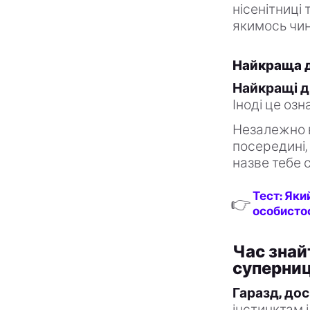
нісенітниці
якимось чин
Найкраща д
Найкращі др
Іноді це озн
Незалежно ві
посередині,
назве тебе 
Тест: Яки
👉
особисто
Час знай
суперни
Гаразд, дос
інстинктам і