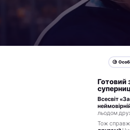
🧐 Особ
Готовий 
суперниц
Всесвіт «З
неймовірній
льодом друж
Тож справж