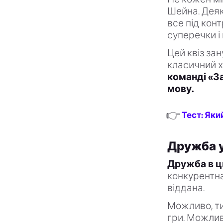
Шейна. Деяк
все під кон
суперечки і 
Цей квіз зан
класичний х
команді «З
мову.
👉
Тест: Яки
Дружба у
Дружба в ц
конкурентна
віддана.
Можливо, ти
гри. Можлив