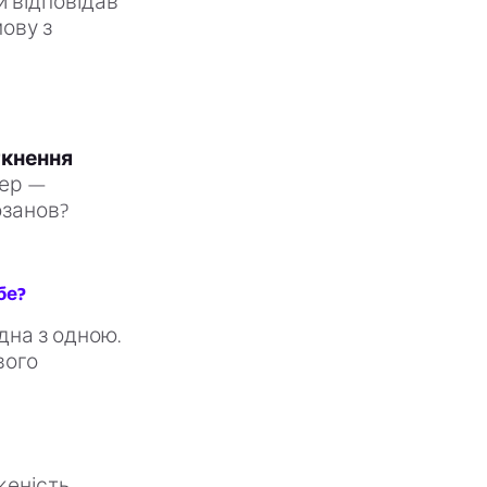
и відповідав
мову з
ткнення
ер —
озанов?
бе?
дна з одною.
вого
женість