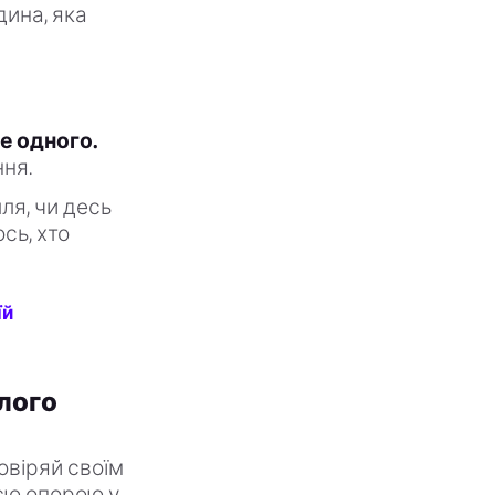
дина, яка
е одного.
ння.
лля, чи десь
сь, хто
їй
лого
овіряй своїм
оєю опорою у