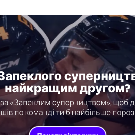
Запеклого суперництв
найкращим другом?
 за «Запеклим суперництвом», щоб діз
шів по команді ти б найбільше пороз