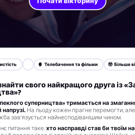
Почати вікторину
истість
🍿 Телебачення та фільми
🤓 Більше в
знайти свого найкращого друга із «
тва»?
апеклого суперництва» тримається на змагання
 напрузі.
На льоду кожен прагне перемогти, але
ба зав’язується найнесподіванішим чином.
нє питання таке:
хто насправді став би твоїм 