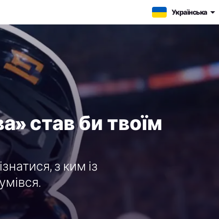
Українська
а» став би твоїм
натися, з ким із
умівся.