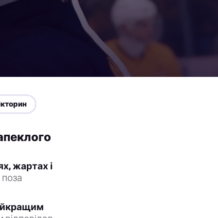
ікторин
Запеклого
х, жартах і
 поза
найкращим