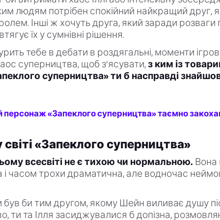
им людям потрібен спокійний найкращий друг, 
тролем. Інші ж хочуть друга, який заради розваги
втягує їх у сумнівні рішення.
урить тебе в дебати в роздягальні, моменти ігров
аос суперництва, щоб з’ясувати,
з ким із товари
апеклого суперництва» ти б насправді знайшов
й персонаж «Запеклого суперництва» таємно закохан
 світі «Запеклого суперництва»
ьому всесвіті не є тихою чи нормальною.
Вона 
 і часом трохи драматична, але водночас неймо
 був би тим другом, якому Шейн виливає душу пі
о, ти та Ілля засиджувалися б допізна, розмовл