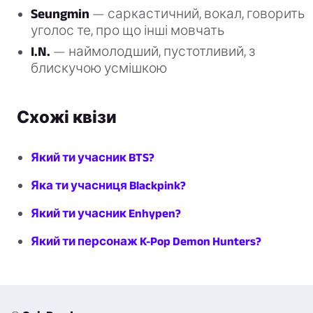
Seungmin
— саркастичний, вокал, говорить
уголос те, про що інші мовчать
I.N.
— наймолодший, пустотливий, з
блискучою усмішкою
Схожі квізи
Який ти учасник BTS?
Яка ти учасниця Blackpink?
Який ти учасник Enhypen?
Який ти персонаж K-Pop Demon Hunters?