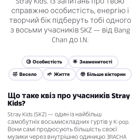
Stray Kids. 13 запитань про твою
справжню особистість, енергію і
творчий бік підберуть тобі одного
з восьми учасників SKZ — від Bang
Chan до I.N.
🧐 Особистість
🌟 Знаменитості
🤣 Весело
🌱 Життя
🤓 Більше вікторин
Що таке квіз про учасників Stray
Kids?
Stray Kids (SKZ) — один із найбільш
самобутніх восьмискладних гуртів у K-pop.
Вони самі продюсують більшість своєї
музики через внутрішню одиницю 3RACHA