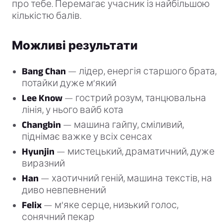
про тебе. Перемагає учасник із найбільшою
кількістю балів.
Можливі результати
Bang Chan
— лідер, енергія старшого брата,
потайки дуже м’який
Lee Know
— гострий розум, танцювальна
лінія, у нього вайб кота
Changbin
— машина гайпу, сміливий,
піднімає важке у всіх сенсах
Hyunjin
— мистецький, драматичний, дуже
виразний
Han
— хаотичний геній, машина текстів, на
диво невпевнений
Felix
— м’яке серце, низький голос,
сонячний пекар