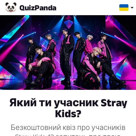
Quiz
Panda
Який ти учасник Stray
Kids?
Безкоштовний квіз про учасників