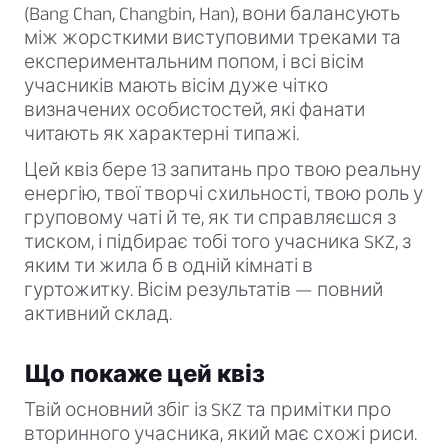
(Bang Chan, Changbin, Han), вони балансують
між жорсткими виступовими треками та
експериментальним попом, і всі вісім
учасників мають вісім дуже чітко
визначених особистостей, які фанати
читають як характерні типажі.
Цей квіз бере 13 запитань про твою реальну
енергію, твої творчі схильності, твою роль у
груповому чаті й те, як ти справляєшся з
тиском, і підбирає тобі того учасника SKZ, з
яким ти жила б в одній кімнаті в
гуртожитку. Вісім результатів — повний
активний склад.
Що покаже цей квіз
Твій основний збіг із SKZ та примітки про
вторинного учасника, який має схожі риси.