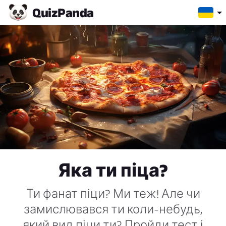
Quiz
Panda
Яка ти піца?
Ти фанат піци? Ми теж! Але чи
замислювався ти коли-небудь,
який вид піци ти? Пройди тест і