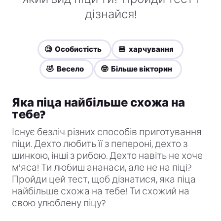
дізнайся!
🧐 Особистість
🍔 харчування
🤣 Весело
🤓 Більше вікторин
Яка піца найбільше схожа на
тебе?
Існує безліч різних способів приготування
піци. Дехто любить її з пепероні, дехто з
шинкою, інші з рибою. Дехто навіть не хоче
м’яса! Ти любиш ананаси, але не на піці?
Пройди цей тест, щоб дізнатися, яка піца
найбільше схожа на тебе! Ти схожий на
свою улюблену піцу?