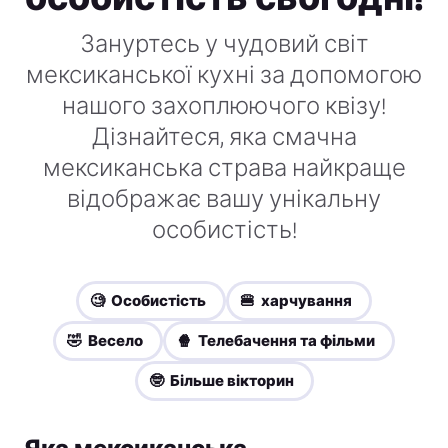
Зануртесь у чудовий світ
мексиканської кухні за допомогою
нашого захоплюючого квізу!
Дізнайтеся, яка смачна
мексиканська страва найкраще
відображає вашу унікальну
особистість!
🧐 Особистість
🍔 харчування
🤣 Весело
🍿 Телебачення та фільми
🤓 Більше вікторин