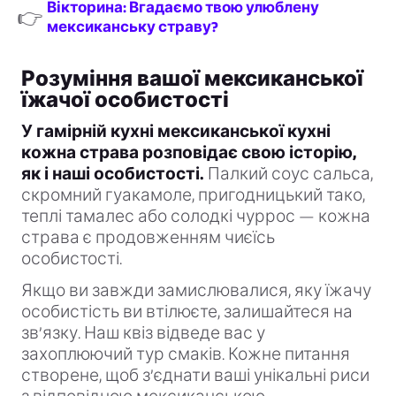
Вікторина: Вгадаємо твою улюблену
👉
мексиканську страву?
Розуміння вашої мексиканської
їжачої особистості
У гамірній кухні мексиканської кухні
кожна страва розповідає свою історію,
як і наші особистості.
Палкий соус сальса,
скромний гуакамоле, пригодницький тако,
теплі тамалес або солодкі чуррос — кожна
страва є продовженням чиєїсь
особистості.
Якщо ви завжди замислювалися, яку їжачу
особистість ви втілюєте, залишайтеся на
зв’язку. Наш квіз відведе вас у
захоплюючий тур смаків. Кожне питання
створене, щоб з’єднати ваші унікальні риси