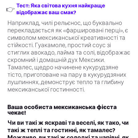
Тест: Яка світова кухня найкраще
👉
відображає ваш смак?
Наприклад, чилі рельєнос, що буквально
перекладається як «фаршировані перці», є
символом мексиканської креативності та
стійкості. Гуакамоле, простий соус зі
стиглих авокадо, лайма та солі, відображає
скромний і домашній дух Мексики.
Тамалес, щедро начинене кукурудзяне
тісто, приготоване на пару в кукурудзяних
лушпиннях, демонструє тепло та глибину
мексиканської гостинності.
Ваша особиста мексиканська фієста
чекає!
Чи ви такі ж яскраві та веселі, як тако, чи
такі ж теплі та гостинні, як тамалес?
Можливо, ви такі ж солодкі та чарівні, як