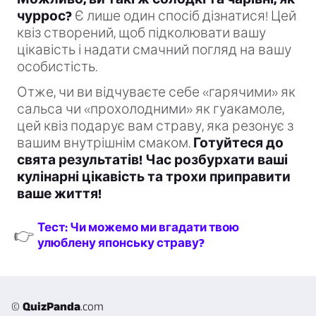
чуррос?
Є лише один спосіб дізнатися! Цей
квіз створений, щоб підколювати вашу
цікавість і надати смачний погляд на вашу
особистість.
Отже, чи ви відчуваєте себе «гарячими» як
сальса чи «прохолодними» як гуакамоле,
цей квіз подарує вам страву, яка резонує з
вашим внутрішнім смаком.
Готуйтеся до
свята результатів! Час розбурхати ваші
кулінарні цікавість та трохи приправити
ваше життя!
Тест: Чи можемо ми вгадати твою
👉
улюблену японську страву?
©
QuizPanda
.com