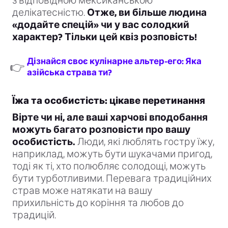
з відповідною мексиканською
делікатесністю.
Отже, ви більше людина
«додайте спецій» чи у вас солодкий
характер? Тільки цей квіз розповість!
Дізнайся своє кулінарне альтер-его: Яка
👉
азійська страва ти?
Їжа та особистість: цікаве перетинання
Вірте чи ні, але ваші харчові вподобання
можуть багато розповісти про вашу
особистість.
Люди, які люблять гостру їжу,
наприклад, можуть бути шукачами пригод,
тоді як ті, хто полюбляє солодощі, можуть
бути турботливими. Перевага традиційних
страв може натякати на вашу
прихильність до коріння та любов до
традицій.