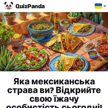
Quiz
Panda
Яка мексиканська
страва ви? Відкрийте
свою їжачу
особистість сьогодні!