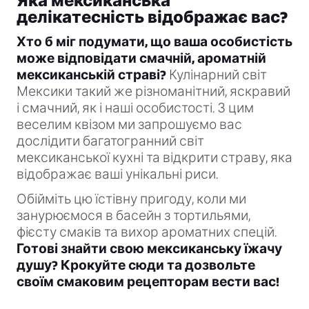
Яка мексиканська
делікатесність відображає вас?
Хто б міг подумати, що ваша особистість
може відповідати смачній, ароматній
мексиканській страві?
Кулінарний світ
Мексики такий же різноманітний, яскравий
і смачний, як і наші особистості. З цим
веселим квізом ми запрошуємо вас
дослідити багатогранний світ
мексиканської кухні та відкрити страву, яка
відображає ваші унікальні риси.
Обійміть цю їстівну пригоду, коли ми
занурюємося в басейн з тортильями,
фієсту смаків та вихор ароматних спецій.
Готові знайти свою мексиканську їжачу
душу? Крокуйте сюди та дозвольте
своїм смаковим рецепторам вести вас!