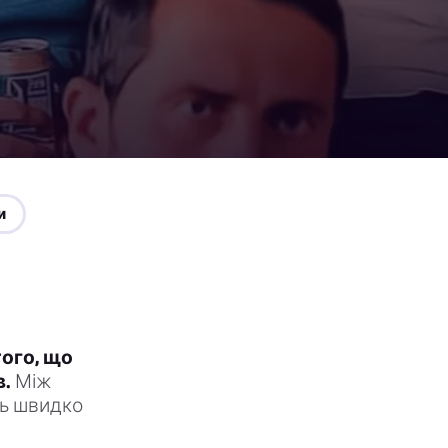
и
того, що
в.
Між
ть швидко