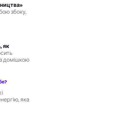
рництва»
бою збоку,
, як
сить
 з домішкою
бе?
жі
енергію, яка