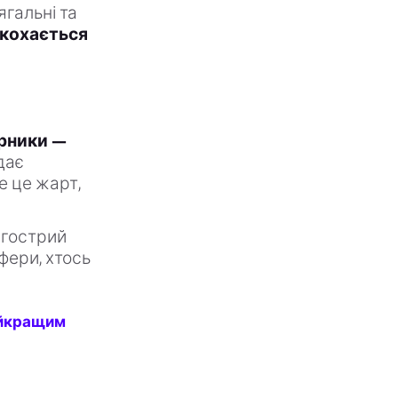
ягальні та
акохається
ерники —
дає
се це жарт,
 гострий
сфери, хтось
найкращим