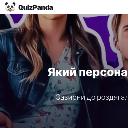
Quiz
Panda
Який персона
Зазирни до роздягал