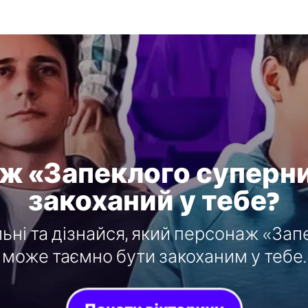
ж «Запеклого суперн
закоханий у тебе?
ьні та дізнайся, який персонаж «За
може таємно бути закоханим у тебе.