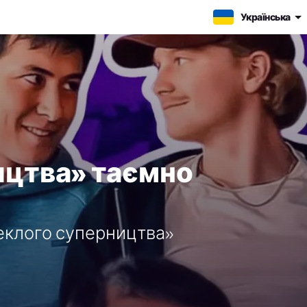
Українська
ицтва» таємно
пеклого суперництва»