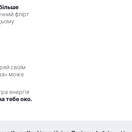
йбільше
ичний флірт
цьому
іряй своїм
тва» може
тра енергія
а тебе око.