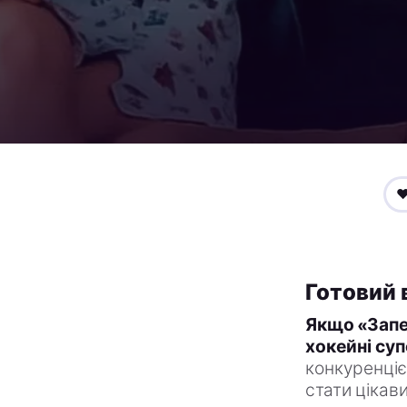
❤
Готовий 
Якщо «Запек
хокейні су
конкуренціє
стати цікав