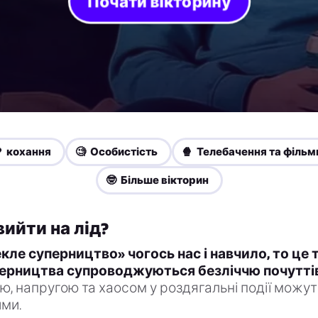
Почати вікторину
️ кохання
🧐 Особистість
🍿 Телебачення та фільм
🤓 Більше вікторин
вийти на лід?
ле суперництво» чогось нас і навчило, то це 
перництва супроводжуються безліччю почутті
ю, напругою та хаосом у роздягальні події можу
ими.