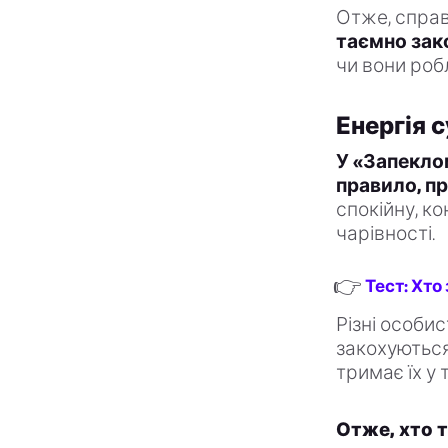
Отже, спра
таємно зак
чи вони роб
Енергія 
У «Запекло
правило, п
спокійну, к
чарівності.
👉
Тест: Хто
Різні особи
закохуються
тримає їх у т
Отже, хто т