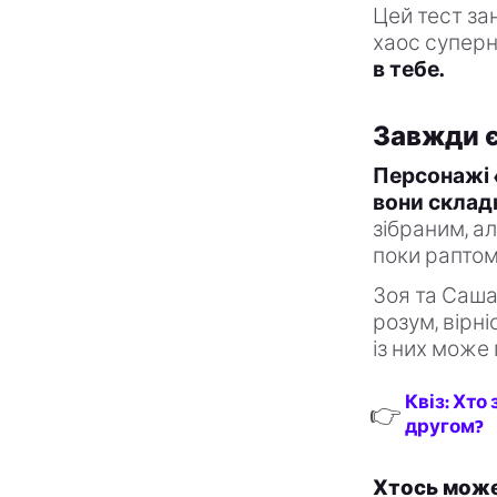
Цей тест за
хаос суперн
в тебе.
Завжди є
Персонажі 
вони складн
зібраним, ал
поки раптом
Зоя та Саша
розум, вірні
із них може 
Квіз: Хто
👉
другом?
Хтось може