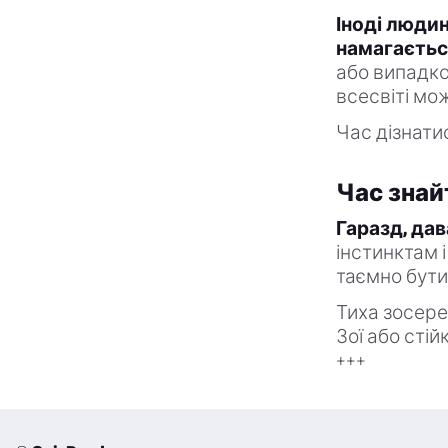
Іноді людин
намагаєтьс
або випадко
всесвіті мо
Час дізнатис
Час знай
Гаразд, да
інстинктам 
таємно бути
Тиха зосере
Зої або стій
+++