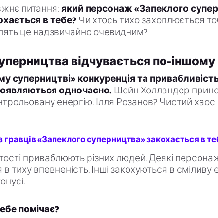
вжнє питання:
який персонаж «Запеклого супе
охається в тебе?
Чи хтось тихо захоплюється то
лять це надзвичайно очевидним?
суперництва відчувається по-іншому
му суперництві» конкуренція та привабливість
роявляються одночасно.
Шейн Холландер прино
онтрольовану енергію. Ілля Розанов? Чистий хаос
 з гравців «Запеклого суперництва» закохається в те
стості приваблюють різних людей. Деякі персона
 в тиху впевненість. Інші закохуються в сміливу 
онусі.
ебе помічає?