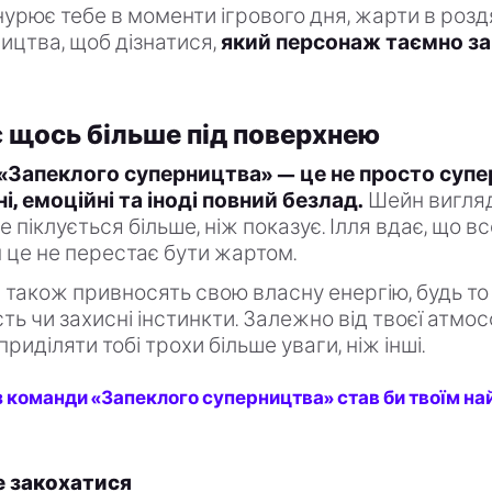
нурює тебе в моменти ігрового дня, жарти в розд
ицтва, щоб дізнатися,
який персонаж таємно з
 щось більше під поверхнею
«Запеклого суперництва» — це не просто суп
і, емоційні та іноді повний безлад.
Шейн вигля
е піклується більше, ніж показує. Ілля вдає, що в
 це не перестає бути жартом.
 також привносять свою власну енергію, будь то
сть чи захисні інстинкти. Залежно від твоєї атмо
приділяти тобі трохи більше уваги, ніж інші.
 з команди «Запеклого суперництва» став би твоїм 
 закохатися