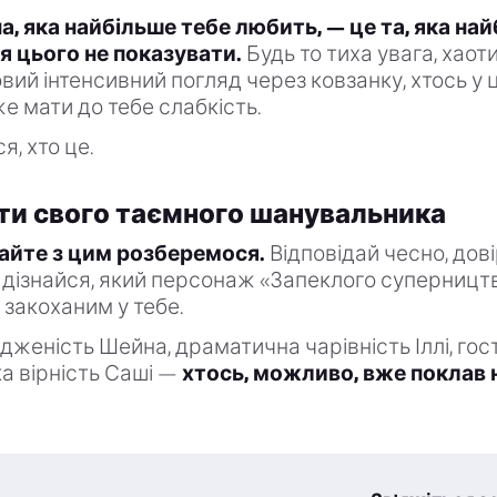
а, яка найбільше тебе любить, — це та, яка на
я цього не показувати.
Будь то тиха увага, хаот
вий інтенсивний погляд через ковзанку, хтось у 
же мати до тебе слабкість.
я, хто це.
ти свого таємного шанувальника
вайте з цим розберемося.
Відповідай чесно, дов
і дізнайся, який персонаж «Запеклого суперниц
 закоханим у тебе.
дженість Шейна, драматична чарівність Іллі, гос
ка вірність Саші —
хтось, можливо, вже поклав н