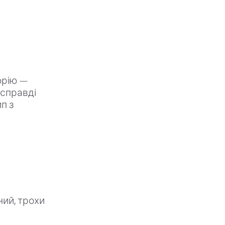
и
орію —
асправді
п з
ний, трохи