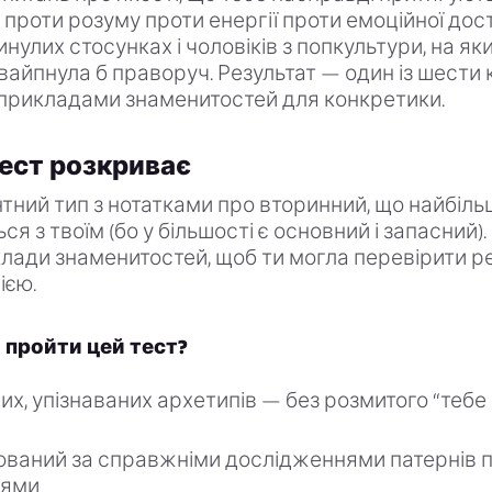
 проти розуму проти енергії проти емоційної дост
нулих стосунках і чоловіків з попкультури, на як
вайпнула б праворуч. Результат — один із шести
 прикладами знаменитостей для конкретики.
ест розкриває
нтний тип з нотатками про вторинний, що найбіль
я з твоїм (бо у більшості є основний і запасний)
лади знаменитостей, щоб ти могла перевірити ре
ією.
 пройти цей тест?
них, упізнаваних архетипів — без розмитого “теб
ований за справжніми дослідженнями патернів п
тями