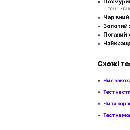
Похмури
інтенсивн
Чарівний
Золотий 
Поганий 
Найкращ
Схожі те
Чи я закох
Тест на ст
Чи ти хор
Тест на мо