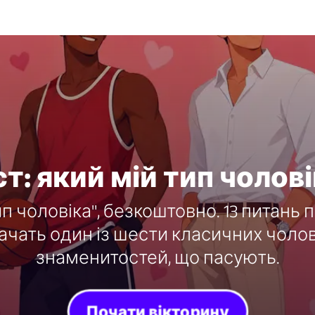
т: який мій тип чолов
ип чоловіка", безкоштовно. 13 питань 
чать один із шести класичних чолові
знаменитостей, що пасують.
Почати вікторину