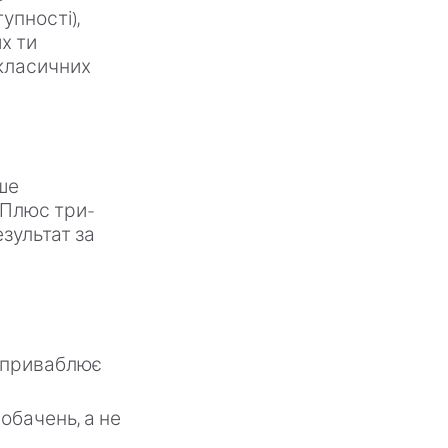
упності),
их ти
 класичних
ше
. Плюс три-
зультат за
е приваблює
обачень, а не