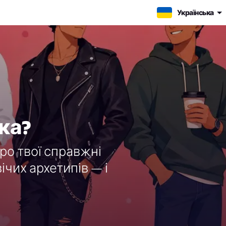
Українська
іка?
про твої справжні
чих архетипів — і