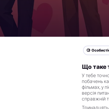
🧐 Особисті
Що таке 
У тебе точно
побачень каж
фільмах, у п
версія питан
справжній т
Тринадцять 