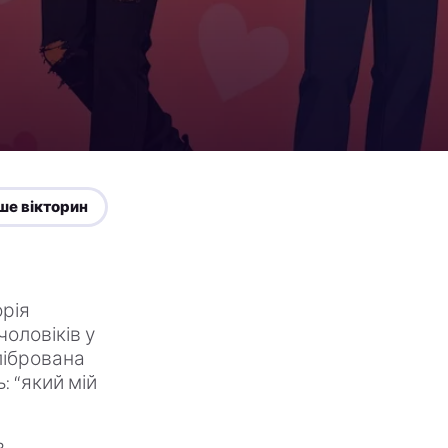
ше вікторин
орія
чоловіків у
алібрована
: “який мій
ь