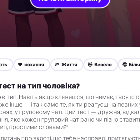
сть
❤️ кохання
🌱 Життя
🤣 Весело
🤓 Біль
тест на тип чоловіка?
 є тип. Навіть якщо клянешся, що немає, твоя іст
е інше — і так само те, як ти реагуєш на певних 
існях, у груповому чаті. Цей тест — дружня, відк
ня, яке кожен груповий чат рано чи пізно ставить
ип, простими словами?”
питань про якості, що тебе насправді притягуют