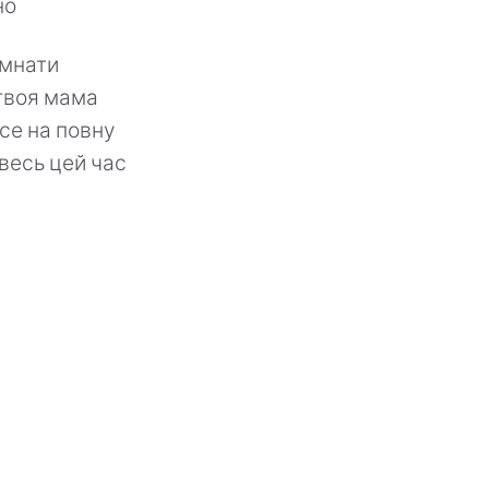
но
імнати
 твоя мама
се на повну
увесь цей час