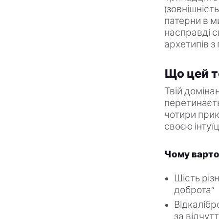
(зовнішність
патерни в ми
насправді с
архетипів з
Що цей т
Твій доміна
перетинаєтьс
чотири прик
своєю інтуїц
Чому варто
Шість різ
доброта”
Відкалібр
за відчут