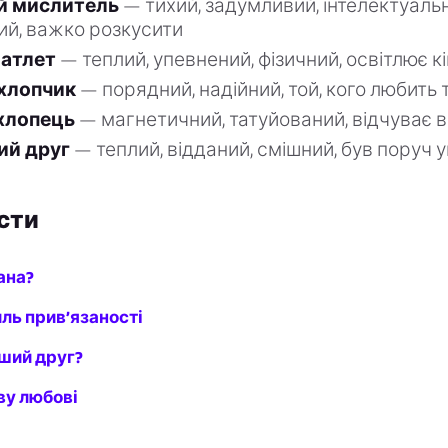
й мислитель
— тихий, задумливий, інтелектуаль
ий, важко розкусити
 атлет
— теплий, упевнений, фізичний, освітлює к
хлопчик
— порядний, надійний, той, кого любить
хлопець
— магнетичний, татуйований, відчуває в
ий друг
— теплий, відданий, смішний, був поруч 
сти
ана?
иль прив’язаності
оший друг?
ву любові