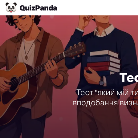
Quiz
Panda
Тес
Тест "який мій т
вподобання визна