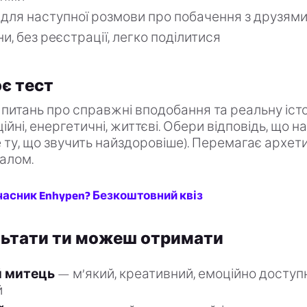
для наступної розмови про побачення з друзям
и, без реєстрації, легко поділитися
є тест
питань про справжні вподобання та реальну іст
ційні, енергетичні, життєві. Обери відповідь, що н
е ту, що звучить найздоровіше). Перемагає архети
алом.
часник Enhypen? Безкоштовний квіз
льтати ти можеш отримати
 митець
— м’який, креативний, емоційно доступ
й