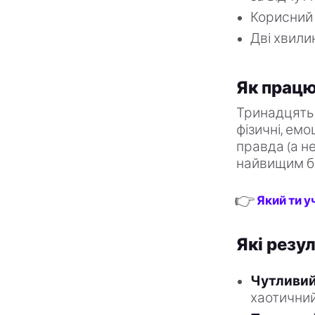
Корисний 
Дві хвилин
Як працю
Тринадцять 
фізичні, емо
правда (а н
найвищим б
👉
Який ти у
Які резу
Чутливий
хаотични