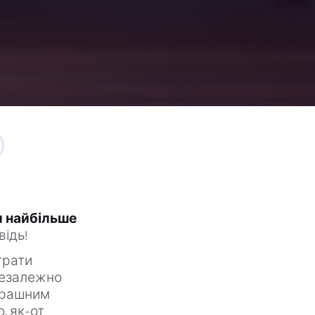
и найбільше
відь!
грати
Незалежно
страшним
, як-от