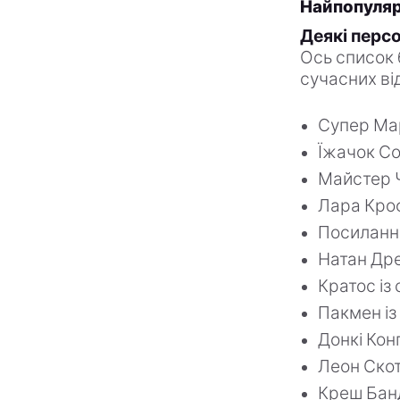
Найпопуляр
Деякі перс
Ось список 
сучасних ві
Супер Марі
Їжачок Сон
Майстер Чі
Лара Крофт
Посилання 
Натан Дрей
Кратос із 
Пакмен із 
Донкі Конг
Леон Скотт
Креш Банди