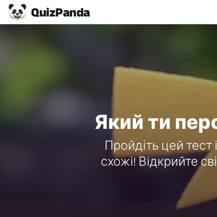
Quiz
Panda
Який ти пер
Пройдіть цей тест 
схожі! Відкрийте св