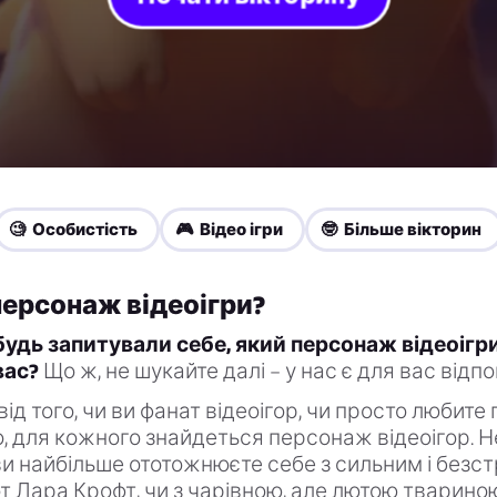
🧐 Особистість
🎮 Відео ігри
🤓 Більше вікторин
персонаж відеоігри?
будь запитували себе, який персонаж відеоігр
вас?
Що ж, не шукайте далі – у нас є для вас відпо
д того, чи ви фанат відеоігор, чи просто любите 
 для кожного знайдеться персонаж відеоігор. 
и ви найбільше ототожнюєте себе з сильним і без
от Лара Крофт, чи з чарівною, але лютою твариною