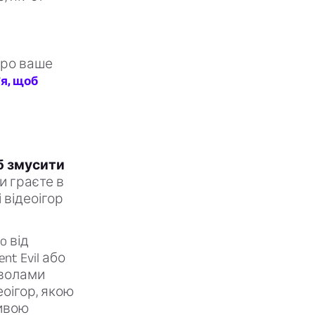
про ваше
’я, щоб
б змусити
и граєте в
відеоігор
o від
nt Evil або
мволами
оігор, якою
ливою