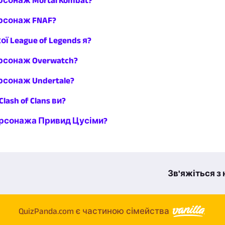
рсонаж Mortal Kombat?
ерсонаж FNAF?
ї League of Legends я?
рсонаж Overwatch?
рсонаж Undertale?
Clash of Clans ви?
персонажа Привид Цусіми?
Зв'яжіться з
QuizPanda.com є частиною сімейства