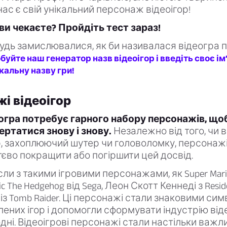
 нас є свій унікальний персонаж відеоігор!
ви чекаєте? Пройдіть тест зараз!
удь замислювалися, як би називалася відеогра 
буйте наш генератор назв відеоігор і введіть своє ім
кальну назву гри!
і відеоігор
огра потребує гарного набору персонажів, що
ертатися знову і знову.
Незалежно від того, чи в
 захоплюючий шутер чи головоломку, персонажі 
єво покращити або погіршити цей досвід.
сли з такими ігровими персонажами, як Super Mari
ic The Hedgehog від Sega, Леон Скотт Кеннеді з Reside
із Tomb Raider. Ці персонажі стали знаковими си
ених ігор і допомогли сформувати індустрію віде
одні. Відеоігрові персонажі стали настільки важ