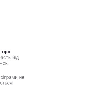
т про
асть. Від
мок,
еоіграми, не
ються!