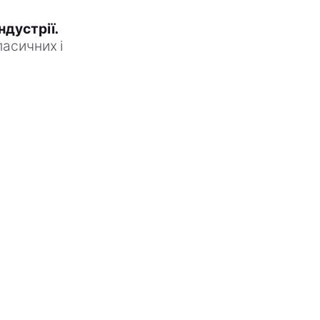
ндустрії.
асичних і