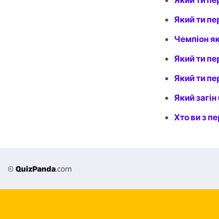
Який ти пе
Який ти п
Чемпіон яко
Який ти пе
Який ти пе
Який загін 
Хто ви з 
©
QuizPanda
.com