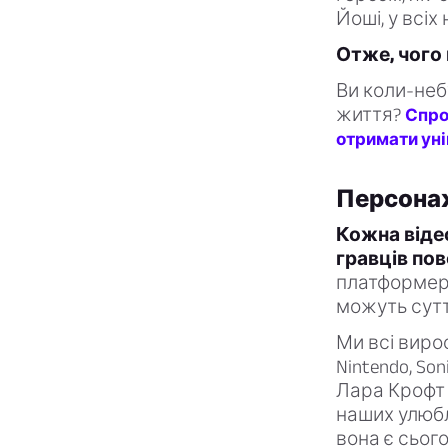
Йоші, у всіх
Отже, чого 
Ви коли-неб
життя?
Спро
отримати уні
Персонаж
Кожна віде
гравців пов
платформер,
можуть сутт
Ми всі виро
Nintendo, Son
Лара Крофт 
наших улюбл
вона є сьог