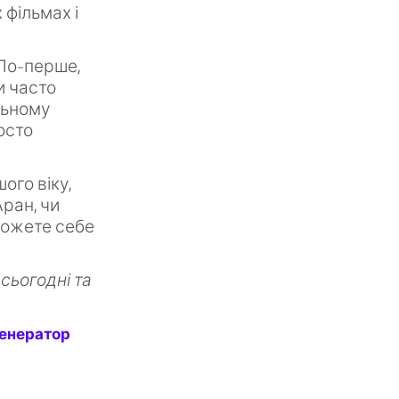
 фільмах і
По-перше,
и часто
альному
осто
ого віку,
Аран, чи
 можете себе
сьогодні та
генератор