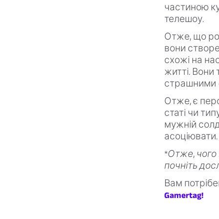
частиною ку
телешоу.
Отже, що ро
вони створе
схожі на нас
житті. Вони
страшними —
Отже, є пер
статі чи ти
мужній солд
асоціювати.
*
Отже, чого 
почніть дос
Вам потрібе
Gamertag!