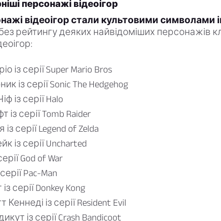
ніші персонажі відеоігор
онажі відеоігор стали культовими символами і
без рейтингу деяких найвідоміших персонажів кл
деоігор:
о із серії Super Mario Bros
ик із серії Sonic The Hedgehog
ф із серії Halo
 із серії Tomb Raider
із серії Legend of Zelda
к із серії Uncharted
серії God of War
серії Pac-Man
 із серії Donkey Kong
 Кеннеді із серії Resident Evil
кут із серії Crash Bandicoot