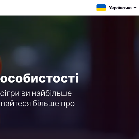
Українська
 особистості
еоігри ви найбільше
ізнайтеся більше про