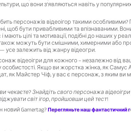
льтури, що вони з’являються навіть у популярних
бить персонажів відеоігор такими особливими? 
ні, щоб бути привабливими та впізнаваними. Вон
 і мають цілі та мотивації, подібні до наших у ре
 також можуть бути смішними, химерними або пр
 усе залежить від жанру відеогри.
сонаж відеоігри для кожного – незалежно від ваш
пу особистості. Якщо ви жорстка жінка, як Самус 
ат, як Майстер Чіф, у вас є персонаж, з яким ви
ви чекаєте? Знайдіть свого персонажа відеоігри 
ліджувати світ ігор, пройшовши цей тест!
н новий Gamertag?
Перегляньте наш фантастичний 