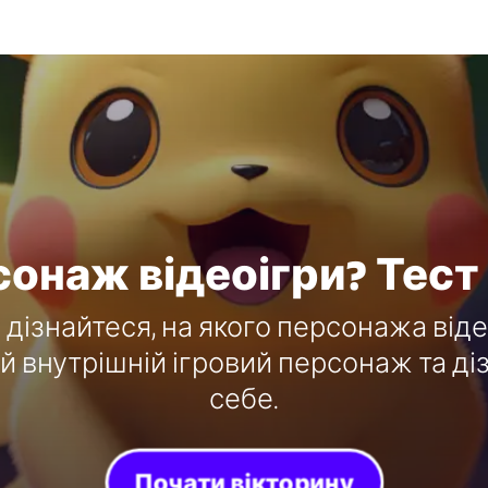
сонаж відеоігри? Тест
і дізнайтеся, на якого персонажа від
ій внутрішній ігровий персонаж та д
себе.
Почати вікторину