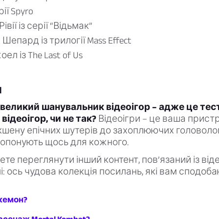
рії Spyro
івії із серії “Відьмак”
Шепард із трилогії Mass Effect
оел із The Last of Us
и
 великий шанувальник відеоігор – адже це тес
відеоігор, чи не так?
Відеоігри – це ваша пристр
кшену епічних шутерів до захоплюючих головоло
ропонують щось для кожного.
ете переглянути інший контент, пов’язаний із від
і: ось чудова колекція посилань, які вам сподоба
окемон?