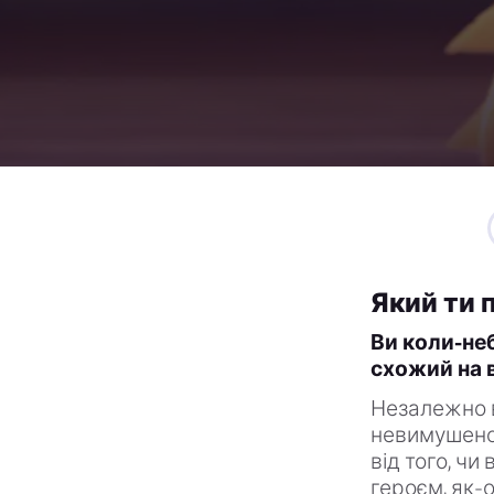
Який ти 
Ви коли-не
схожий на 
Незалежно ві
невимушено,
від того, ч
героєм, як-