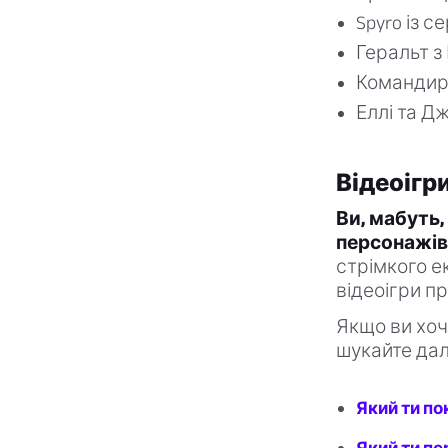
Spyro із се
Геральт з Р
Командир 
Еллі та Дж
Відеоігр
Ви, мабуть,
персонажів 
стрімкого е
відеоігри п
Якщо ви хоч
шукайте дал
Який ти п