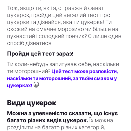
Тож, якщо ти, як і я, справжній фанат
цукерок, пройди цей веселий тест про
цукерки та дізнайся, яка ти цукерка! Ти
схожий на смачне морозиво чи більше на
пухнастий і солодкий пончик? Є лише один
спосіб дізнатися:
Пройди цей тест зараз!
Ти коли-небудь запитував себе, наскільки
ти моторошний?
Цей тест може розповісти,
наскільки ти моторошний, за твоїм смаком у
🙀
цукерках!
Види цукерок
Можна з упевненістю сказати, що існує
багато різних видів цукерок.
Їх можна
розділити на багато різних категорій,