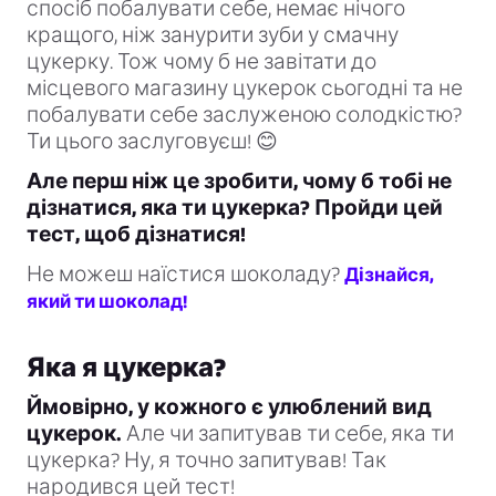
спосіб побалувати себе, немає нічого
кращого, ніж занурити зуби у смачну
цукерку. Тож чому б не завітати до
місцевого магазину цукерок сьогодні та не
побалувати себе заслуженою солодкістю?
Ти цього заслуговуєш! 😊
Але перш ніж це зробити, чому б тобі не
дізнатися, яка ти цукерка? Пройди цей
тест, щоб дізнатися!
Не можеш наїстися шоколаду?
Дізнайся,
який ти шоколад!
Яка я цукерка?
Ймовірно, у кожного є улюблений вид
цукерок.
Але чи запитував ти себе, яка ти
цукерка? Ну, я точно запитував! Так
народився цей тест!