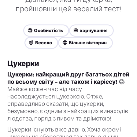
пройшовши цей веселий тест!
🧐 Особистість
🍔 харчування
🤣 Весело
🤓 Більше вікторин
Цукерки
Цукерки: найкращий друг багатьох дітей
по всьому світу – але також і карієсу!
😂
Майже кожен час від часу
насолоджується цукеркою. Отже,
справедливо сказати, що цукерки,
безумовно, є одним з найкращих винаходів
людства, поряд з пивом та дрімотою!
Цукерки існують вже давно. Хоча окремі
цукерки не збереглися так давно, як ми