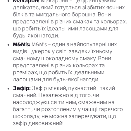
Макарон:
Макарони – це французький
делікатес, який готується зі збитих яєчних
білків та мигдального борошна. Вони
представлені в різних смаках та кольорах,
що робить їх ідеальними ласощами для
будь-якої нагоди.
M&M’s:
M&M’s – один з найпопулярніших
видів цукерок у світі завдяки їхньому
смачному шоколадному смаку. Вони
представлені в різних кольорах та
розмірах, що робить їх ідеальними
ласощами для будь-якої нагоди.
Зефір:
Зефір м’який, пухнастий і такий
смачний. Незалежно від того, чи
насолоджуєшся ти ним, смаженим на
багатті, чи розтопленим у чашці гарячого
шоколаду, не можна заперечувати, що
зефір дивовижний!