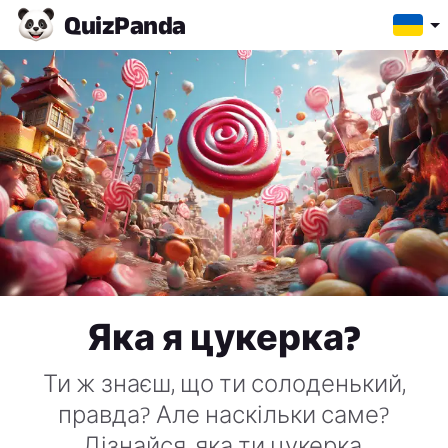
Quiz
Panda
Яка я цукерка?
Ти ж знаєш, що ти солоденький,
правда? Але наскільки саме?
Дізнайся, яка ти цукерка,