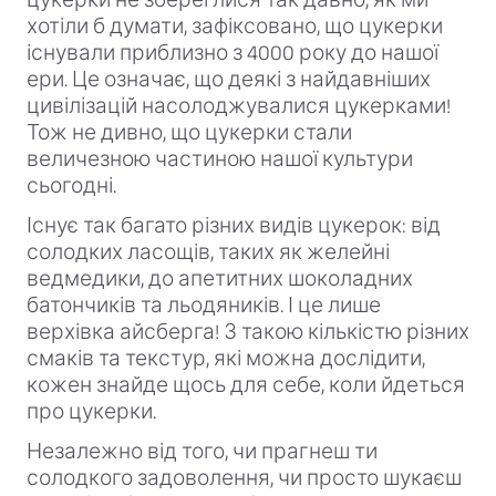
хотіли б думати, зафіксовано, що цукерки
існували приблизно з 4000 року до нашої
ери. Це означає, що деякі з найдавніших
цивілізацій насолоджувалися цукерками!
Тож не дивно, що цукерки стали
величезною частиною нашої культури
сьогодні.
Існує так багато різних видів цукерок: від
солодких ласощів, таких як желейні
ведмедики, до апетитних шоколадних
батончиків та льодяників. І це лише
верхівка айсберга! З такою кількістю різних
смаків та текстур, які можна дослідити,
кожен знайде щось для себе, коли йдеться
про цукерки.
Незалежно від того, чи прагнеш ти
солодкого задоволення, чи просто шукаєш