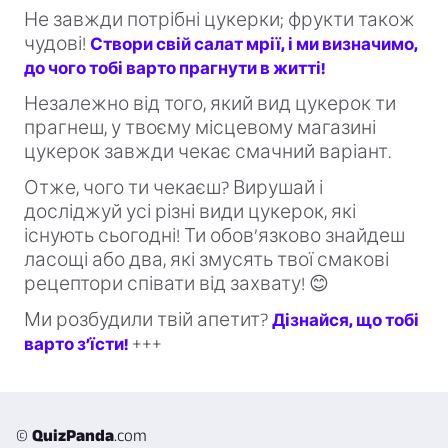
Не завжди потрібні цукерки; фрукти також
чудові!
Створи свій салат мрії, і ми визначимо,
до чого тобі варто прагнути в житті!
Незалежно від того, який вид цукерок ти
прагнеш, у твоєму місцевому магазині
цукерок завжди чекає смачний варіант.
Отже, чого ти чекаєш? Вирушай і
досліджуй усі різні види цукерок, які
існують сьогодні! Ти обов’язково знайдеш
ласощі або два, які змусять твої смакові
рецептори співати від захвату! 😊
Ми розбудили твій апетит?
Дізнайся, що тобі
+++
варто з’їсти!
©
QuizPanda
.com