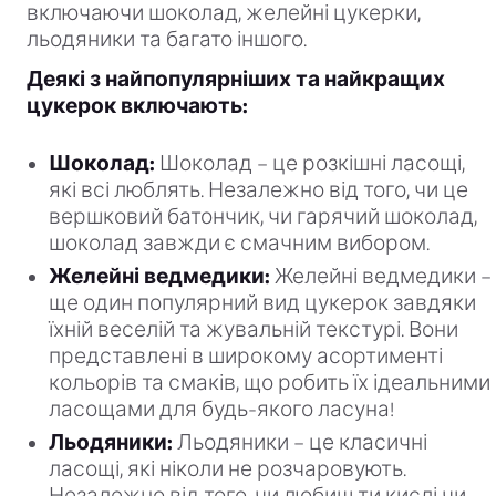
включаючи шоколад, желейні цукерки,
льодяники та багато іншого.
Деякі з найпопулярніших та найкращих
цукерок включають:
Шоколад:
Шоколад – це розкішні ласощі,
які всі люблять. Незалежно від того, чи це
вершковий батончик, чи гарячий шоколад,
шоколад завжди є смачним вибором.
Желейні ведмедики:
Желейні ведмедики –
ще один популярний вид цукерок завдяки
їхній веселій та жувальній текстурі. Вони
представлені в широкому асортименті
кольорів та смаків, що робить їх ідеальними
ласощами для будь-якого ласуна!
Льодяники:
Льодяники – це класичні
ласощі, які ніколи не розчаровують.
Незалежно від того, чи любиш ти кислі чи