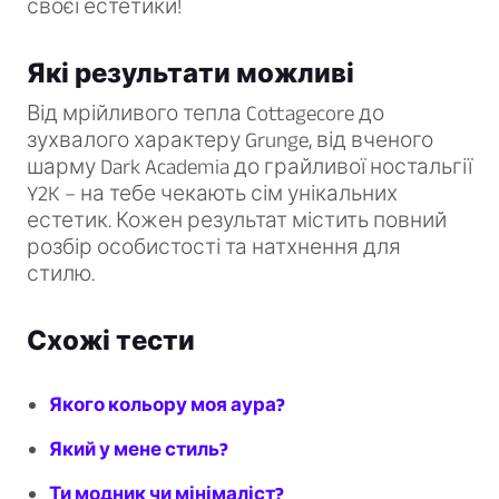
своєї естетики!
Які результати можливі
Від мрійливого тепла Cottagecore до
зухвалого характеру Grunge, від вченого
шарму Dark Academia до грайливої ностальгії
Y2K – на тебе чекають сім унікальних
естетик. Кожен результат містить повний
розбір особистості та натхнення для
стилю.
Схожі тести
Якого кольору моя аура?
Який у мене стиль?
Ти модник чи мінімаліст?