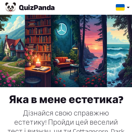
Quiz
Panda
Яка в мене естетика?
Дізнайся свою справжню
естетику! Пройди цей веселий
тест і визнач, чи ти Cottagecore, Dark