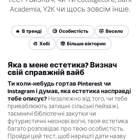
Academia, Y2K чи щось зовсім інше.
🔥 В тренді
🧐 Особистість
🤣 Весело
🎨 Хобі
🤓 Більше вікторин
Яка в мене естетика? Визнач
свій справжній вайб
Ти коли-небудь гортав Pinterest чи
Instagram і думав, яка естетика насправді
тебе описує?
Незалежно від того, чи тебе
приваблюють затишні сільські пейзажі,
таємничі бібліотечні закутки чи
футуристичні неонові вогні, твоя естетика
багато розповідає про твою особистість.
Пройди цей тест, щоб нарешті дати назву