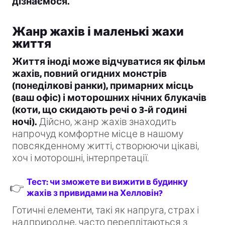
дізнаємося.
Жанр жахів і маленькі жахи
життя
Життя іноді може відчуватися як фільм
жахів, повний огидних монстрів
(понеділкові ранки), примарних місць
(ваш офіс) і моторошних нічних блукачів
(коти, що скидають речі о 3-й годині
ночі).
Дійсно, жанр жахів знаходить
напрочуд комфортне місце в нашому
повсякденному житті, створюючи цікаві,
хоч і моторошні, інтерпретації.
Тест: чи зможете ви вижити в будинку
👉
жахів з привидами на Хелловін?
Готичні елементи, такі як напруга, страх і
надприродне, часто переплітаються з