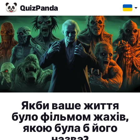
Quiz
Panda
Якби ваше життя
було фільмом жахів,
якою була б його
назва?