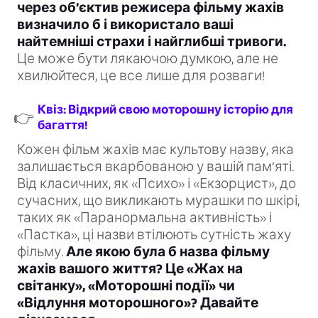
через об’єктив режисера фільму жахів
визначило б і використало ваші
найтемніші страхи і найглибші тривоги.
Це може бути лякаючою думкою, але не
хвилюйтеся, це все лише для розваги!
Квіз: Відкрий свою моторошну історію для
👉
багаття!
Кожен фільм жахів має культову назву, яка
залишається вкарбованою у вашій пам’яті.
Від класичних, як «Психо» і «Екзорцист», до
сучасних, що викликають мурашки по шкірі,
таких як «Паранормальна активність» і
«Пастка», ці назви втілюють сутність жаху
фільму.
Але якою була б назва фільму
жахів вашого життя? Це «Жах на
світанку», «Моторошні події» чи
«Відлуння моторошного»? Давайте