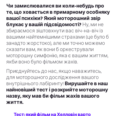
Чи замислювалися ви коли-небудь про
те, що ховається в примарному особняку
вашої психіки? Який моторошний звір
блукає у вашій підсвідомості?
Ну, ми не
збираємося зіштовхнути вас віч-на-віч із
вашими найтемнішими страхами (це було б
занадто жорстоко), але ми точно можемо
сказати вам, як вони б оркестрували
моторошну симфонію, яка є вашим життям,
якби воно було фільмом жахів.
Приєднуйтесь до нас, якщо наважитесь,
для моторошного дослідження вашого
внутрішнього лабіринту!
Вирушайте в наш
найновіший тест і розкрийте моторошну
назву, яку мав би фільм жахів вашого
життя.
Тест: який фільм на Хелловін варто