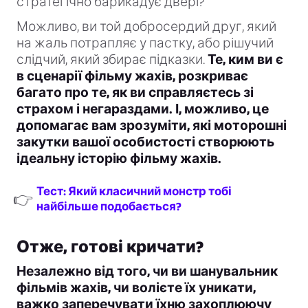
стратегічно барикадує двері?
Можливо, ви той добросердий друг, який
на жаль потрапляє у пастку, або рішучий
слідчий, який збирає підказки.
Те, ким ви є
в сценарії фільму жахів, розкриває
багато про те, як ви справляєтесь зі
страхом і негараздами. І, можливо, це
допомагає вам зрозуміти, які моторошні
закутки вашої особистості створюють
ідеальну історію фільму жахів.
Тест: Який класичний монстр тобі
👉
найбільше подобається?
Отже, готові кричати?
Незалежно від того, чи ви шанувальник
фільмів жахів, чи волієте їх уникати,
важко заперечувати їхню захоплюючу