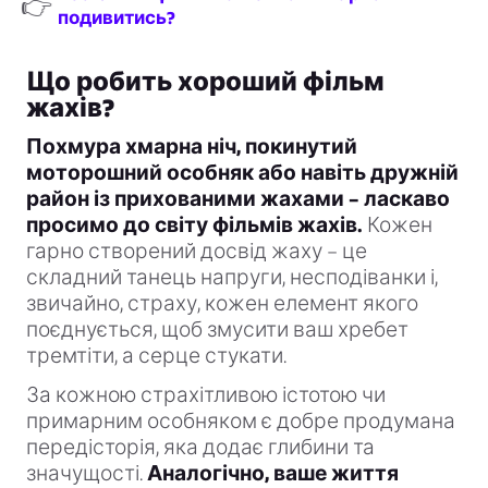
👉
подивитись?
Що робить хороший фільм
жахів?
Похмура хмарна ніч, покинутий
моторошний особняк або навіть дружній
район із прихованими жахами – ласкаво
просимо до світу фільмів жахів.
Кожен
гарно створений досвід жаху – це
складний танець напруги, несподіванки і,
звичайно, страху, кожен елемент якого
поєднується, щоб змусити ваш хребет
тремтіти, а серце стукати.
За кожною страхітливою істотою чи
примарним особняком є добре продумана
передісторія, яка додає глибини та
значущості.
Аналогічно, ваше життя