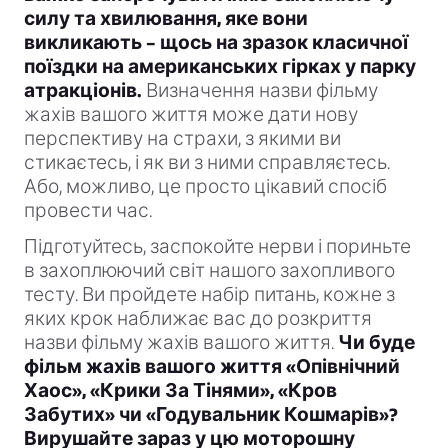
силу та хвилювання, яке вони
викликають – щось на зразок класичної
поїздки на американських гірках у парку
атракціонів.
Визначення назви фільму
жахів вашого життя може дати нову
перспективу на страхи, з якими ви
стикаєтесь, і як ви з ними справляєтесь.
Або, можливо, це просто цікавий спосіб
провести час.
Підготуйтесь, заспокойте нерви і пориньте
в захоплюючий світ нашого захопливого
тесту. Ви пройдете набір питань, кожне з
яких крок наближає вас до розкриття
назви фільму жахів вашого життя.
Чи буде
фільм жахів вашого життя «Опівнічний
Хаос», «Крики За Тінями», «Кров
Забутих» чи «Годувальник Кошмарів»?
Вирушайте зараз у цю моторошну