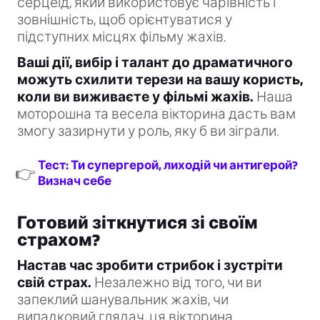
серцеїд, який використовує чарівність і
зовнішність, щоб орієнтуватися у
підступних місцях фільму жахів.
Ваші дії, вибір і талант до драматичного
можуть схилити терези на вашу користь,
коли ви виживаєте у фільмі жахів.
Наша
моторошна та весела вікторина дасть вам
змогу зазирнути у роль, яку б ви зіграли.
Тест: Ти супергерой, лиходій чи антигерой?
👉
Визнач себе
Готовий зіткнутися зі своїм
страхом?
Настав час зробити стрибок і зустріти
свій страх.
Незалежно від того, чи ви
запеклий шанувальник жахів, чи
випадковий глядач, ця вікторина