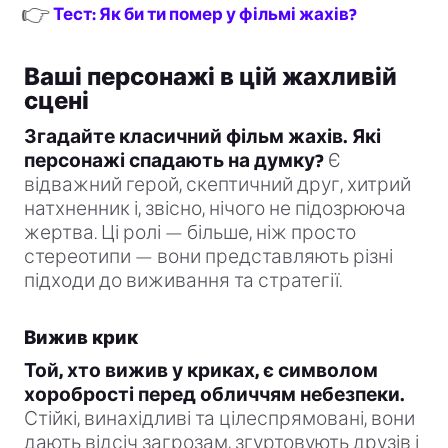
👉
Тест: Як би ти помер у фільмі жахів?
Ваші персонажі в цій жахливій
сцені
Згадайте класичний фільм жахів. Які
персонажі спадають на думку?
Є
відважний герой, скептичний друг, хитрий
натхненник і, звісно, нічого не підозрююча
жертва. Ці ролі — більше, ніж просто
стереотипи — вони представляють різні
підходи до виживання та стратегії.
Вижив крик
Той, хто вижив у криках, є символом
хоробрості перед обличчям небезпеки.
Стійкі, винахідливі та цілеспрямовані, вони
дають відсіч загрозам, згуртовують друзів і