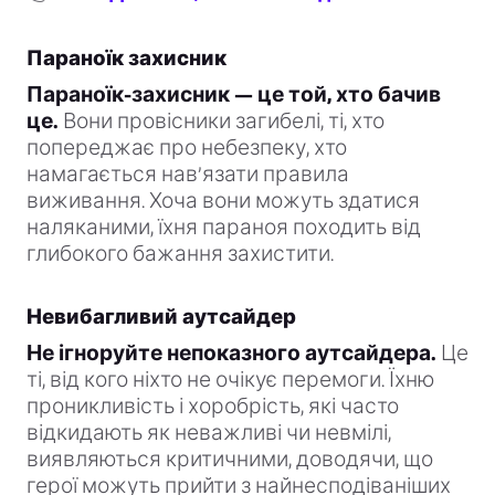
Параноїк захисник
Параноїк-захисник — це той, хто бачив
це.
Вони провісники загибелі, ті, хто
попереджає про небезпеку, хто
намагається нав’язати правила
виживання. Хоча вони можуть здатися
наляканими, їхня параноя походить від
глибокого бажання захистити.
Невибагливий аутсайдер
Не ігноруйте непоказного аутсайдера.
Це
ті, від кого ніхто не очікує перемоги. Їхню
проникливість і хоробрість, які часто
відкидають як неважливі чи невмілі,
виявляються критичними, доводячи, що
герої можуть прийти з найнесподіваніших