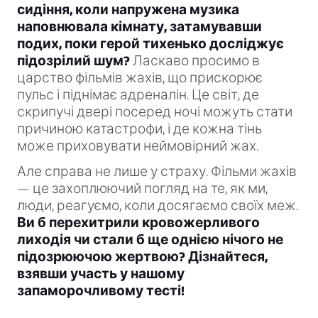
сидіння, коли напружена музика
наповнювала кімнату, затамувавши
подих, поки герой тихенько досліджує
підозрілий шум?
Ласкаво просимо в
царство фільмів жахів, що прискорює
пульс і піднімає адреналін. Це світ, де
скрипучі двері посеред ночі можуть стати
причиною катастрофи, і де кожна тінь
може приховувати неймовірний жах.
Але справа не лише у страху. Фільми жахів
— це захоплюючий погляд на те, як ми,
люди, реагуємо, коли досягаємо своїх меж.
Ви б перехитрили кровожерливого
лиходія чи стали б ще однією нічого не
підозрюючою жертвою? Дізнайтеся,
взявши участь у нашому
запаморочливому тесті!