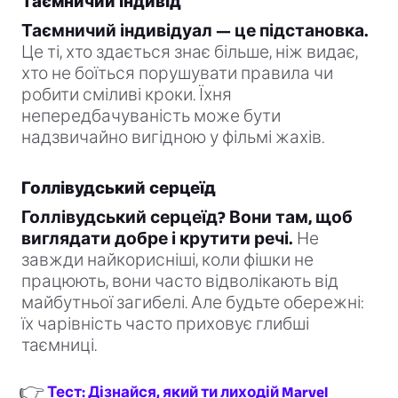
Таємничий індивід
Таємничий індивідуал — це підстановка.
Це ті, хто здається знає більше, ніж видає,
хто не боїться порушувати правила чи
робити сміливі кроки. Їхня
непередбачуваність може бути
надзвичайно вигідною у фільмі жахів.
Голлівудський серцеїд
Голлівудський серцеїд? Вони там, щоб
виглядати добре і крутити речі.
Не
завжди найкорисніші, коли фішки не
працюють, вони часто відволікають від
майбутньої загибелі. Але будьте обережні:
їх чарівність часто приховує глибші
таємниці.
👉
Тест: Дізнайся, який ти лиходій Marvel