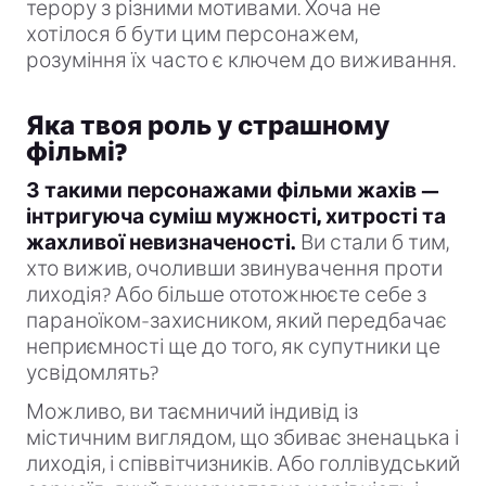
терору з різними мотивами. Хоча не
хотілося б бути цим персонажем,
розуміння їх часто є ключем до виживання.
Яка твоя роль у страшному
фільмі?
З такими персонажами фільми жахів —
інтригуюча суміш мужності, хитрості та
жахливої невизначеності.
Ви стали б тим,
хто вижив, очоливши звинувачення проти
лиходія? Або більше ототожнюєте себе з
параноїком-захисником, який передбачає
неприємності ще до того, як супутники це
усвідомлять?
Можливо, ви таємничий індивід із
містичним виглядом, що збиває зненацька і
лиходія, і співвітчизників. Або голлівудський