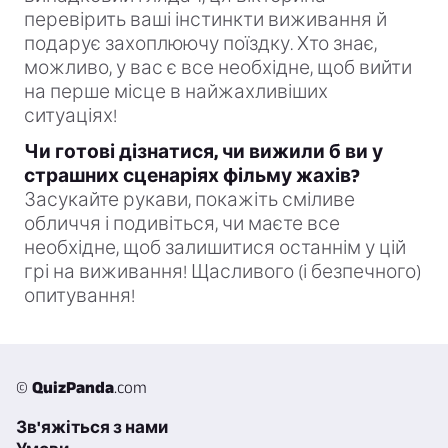
перевірить ваші інстинкти виживання й
подарує захоплюючу поїздку. Хто знає,
можливо, у вас є все необхідне, щоб вийти
на перше місце в найжахливіших
ситуаціях!
Чи готові дізнатися, чи вижили б ви у
страшних сценаріях фільму жахів?
Засукайте рукави, покажіть сміливе
обличчя і подивіться, чи маєте все
необхідне, щоб залишитися останнім у цій
грі на виживання! Щасливого (і безпечного)
опитування!
©
QuizPanda
.com
Зв'яжіться з нами