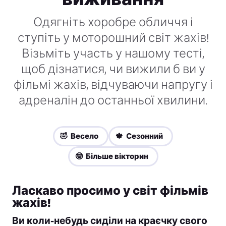
Одягніть хоробре обличчя і
ступіть у моторошний світ жахів!
Візьміть участь у нашому тесті,
щоб дізнатися, чи вижили б ви у
фільмі жахів, відчуваючи напругу і
адреналін до останньої хвилини.
🤣 Весело
🍁 Сезонний
🤓 Більше вікторин
Ласкаво просимо у світ фільмів
жахів!
Ви коли-небудь сиділи на краєчку свого