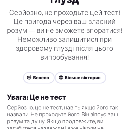
Серйозно, не проходьте цей тест!
Це пригода через ваш власний
розум — ви не зможете впоратися!
Неможливо залишитися при
здоровому глузді після цього
випробування!
🤣 Весело
🤓 Більше вікторин
Увага: Це не тест
Серйозно, це не тест, навіть якщо його так
назвали. Не проходьте його. Він зіпсує ваш
розум та душу. Якщо продовжите, ви
загубитеся назавжди і вже ніколи не