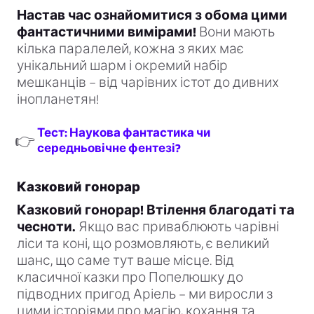
Настав час ознайомитися з обома цими
фантастичними вимірами!
Вони мають
кілька паралелей, кожна з яких має
унікальний шарм і окремий набір
мешканців – від чарівних істот до дивних
інопланетян!
Тест: Наукова фантастика чи
👉
середньовічне фентезі?
Казковий гонорар
Казковий гонорар! Втілення благодаті та
чесноти.
Якщо вас приваблюють чарівні
ліси та коні, що розмовляють, є великий
шанс, що саме тут ваше місце. Від
класичної казки про Попелюшку до
підводних пригод Аріель – ми виросли з
цими історіями про магію, кохання та