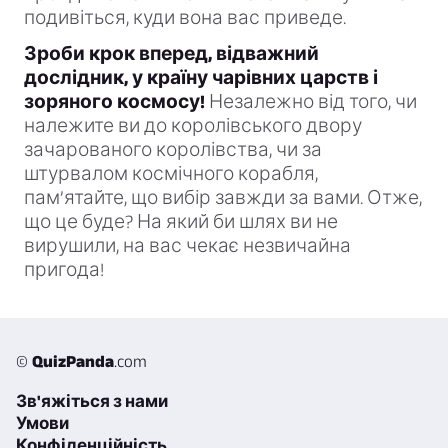
подивіться, куди вона вас приведе.
Зроби крок вперед, відважний
дослідник, у країну чарівних царств і
зоряного космосу!
Незалежно від того, чи
належите ви до королівського двору
зачарованого королівства, чи за
штурвалом космічного корабля,
пам’ятайте, що вибір завжди за вами. Отже,
що це буде? На який би шлях ви не
вирушили, на вас чекає незвичайна
пригода!
©
QuizPanda
.com
Зв'яжіться з нами
Умови
Конфіденційність