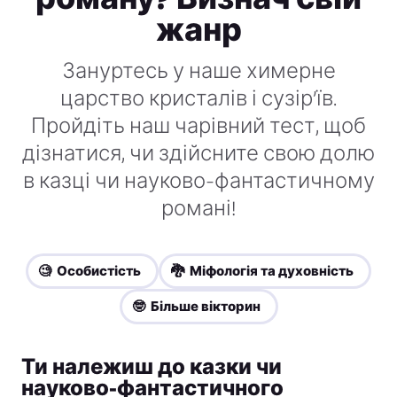
жанр
Зануртесь у наше химерне
царство кристалів і сузір’їв.
Пройдіть наш чарівний тест, щоб
дізнатися, чи здійсните свою долю
в казці чи науково-фантастичному
романі!
🧐 Особистість
🐉 Міфологія та духовність
🤓 Більше вікторин
Ти належиш до казки чи
науково-фантастичного