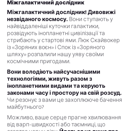
Міжгалактичний дослідник
Міжгалактичний дослідник! Дивовижі
незвіданого космосу.
Вони ступають у
найвіддаленіші куточки галактики,
розвідують інопланетні цивілізації та
стрибають у стартові ями. Люк Скайвокер
із «Зоряних воєн» і Спок із «Зоряного
шляху» розпалили нашу уяву своїми
космічними пригодами.
Вони володіють найсучаснішими
технологіями, живуть разом з
інопланетними видами та керують
законами часу і простору на свій розсуд.
Чи резонує з вами це захоплююче бачення
майбутнього?
Можливо, ваше серце прагне хвилювання
від варп-швидкості або таємниці, що