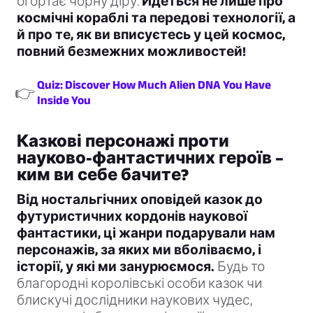
огортає чорну діру.
Йдеться не лише про
космічні кораблі та передові технології, а
й про те, як ви вписуєтесь у цей космос,
повний безмежних можливостей!
Quiz: Discover How Much Alien DNA You Have
👉
Inside You
Казкові персонажі проти
науково-фантастичних героїв –
ким ви себе бачите?
Від ностальгічних оповідей казок до
футуристичних кордонів наукової
фантастики, ці жанри подарували нам
персонажів, за яких ми вболіваємо, і
історії, у які ми занурюємося.
Будь то
благородні королівські особи казок чи
блискучі дослідники наукових чудес,