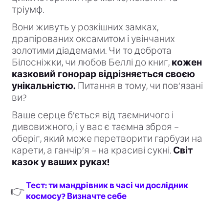
тріумф.
Вони живуть у розкішних замках,
драпірованих оксамитом і увінчаних
золотими діадемами. Чи то доброта
Білосніжки, чи любов Беллі до книг,
кожен
казковий гонорар відрізняється своєю
унікальністю.
Питання в тому, чи пов’язані
ви?
Ваше серце б’ється від таємничого і
дивовижного, і у вас є таємна зброя –
оберіг, який може перетворити гарбузи на
карети, а ганчір’я – на красиві сукні.
Світ
казок у ваших руках!
Тест: ти мандрівник в часі чи дослідник
👉
космосу? Визначте себе