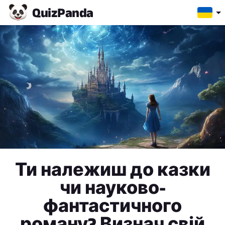
Quiz
Panda
Ти належиш до казки
чи науково-
фантастичного
роману? Визнач свій