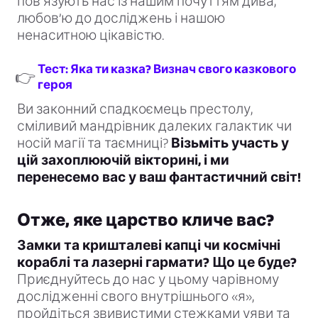
пов’язують нас із нашим почуттям дива,
любов’ю до досліджень і нашою
ненаситною цікавістю.
Тест: Яка ти казка? Визнач свого казкового
👉
героя
Ви законний спадкоємець престолу,
сміливий мандрівник далеких галактик чи
носій магії та таємниці?
Візьміть участь у
цій захоплюючій вікторині, і ми
перенесемо вас у ваш фантастичний світ!
Отже, яке царство кличе вас?
Замки та кришталеві капці чи космічні
кораблі та лазерні гармати? Що це буде?
Приєднуйтесь до нас у цьому чарівному
дослідженні свого внутрішнього «я»,
пройдіться звивистими стежками уяви та