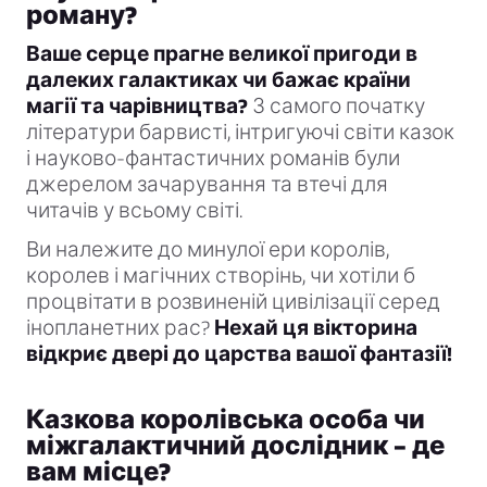
роману?
Ваше серце прагне великої пригоди в
далеких галактиках чи бажає країни
магії та чарівництва?
З самого початку
літератури барвисті, інтригуючі світи казок
і науково-фантастичних романів були
джерелом зачарування та втечі для
читачів у всьому світі.
Ви належите до минулої ери королів,
королев і магічних створінь, чи хотіли б
процвітати в розвиненій цивілізації серед
інопланетних рас?
Нехай ця вікторина
відкриє двері до царства вашої фантазії!
Казкова королівська особа чи
міжгалактичний дослідник – де
вам місце?