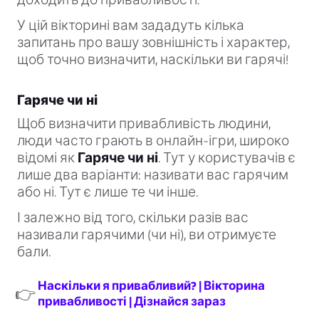
У цій вікторині вам зададуть кілька
запитань про вашу зовнішність і характер,
щоб точно визначити, наскільки ви гарячі!
Гаряче чи ні
Щоб визначити привабливість людини,
люди часто грають в онлайн-ігри, широко
відомі як
Гаряче чи ні
. Тут у користувачів є
лише два варіанти: називати вас гарячим
або ні. Тут є лише те чи інше.
І залежно від того, скільки разів вас
називали гарячими (чи ні), ви отримуєте
бали.
Наскільки я привабливий? | Вікторина
👉
привабливості | Дізнайся зараз