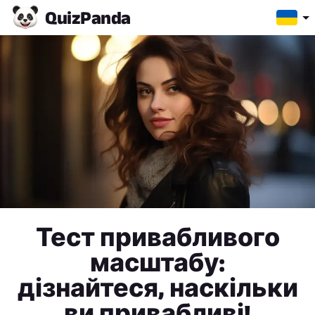
Quiz
Panda
Тест привабливого
масштабу:
дізнайтеся, наскільки
ви привабливі!