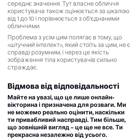
середнє значення. Тут власне обличчя
користувача також оцінюється за шкалою
від 1 до 10 і порівнюється з об’єднаними
обличчями.
Проблема з усім цим полягає в тому, що
«
штучний інтелект
», який стоїть за цим, не є
справді розумним, і через це якість
зображення тіла користувачів сильно
страждає.
Відмова від відповідальності
Майте на увазі, що це лише онлайн-
вікторина і призначена для розваги. Ми
не можемо реально оцінити, наскільки
ти привабливий насправді. Тим більше,
що зовнішній вигляд – це ще не все. Ти
прекрасна незалежно від усього.