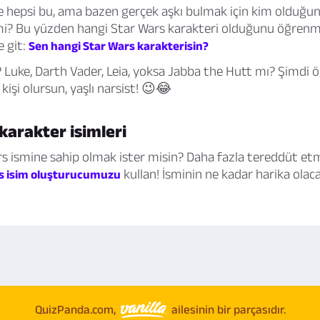
ve hepsi bu, ama bazen gerçek aşkı bulmak için kim olduğ
 mi? Bu yüzden hangi Star Wars karakteri olduğunu öğrenm
e git:
Sen hangi Star Wars karakterisin?
 Luke, Darth Vader, Leia, yoksa Jabba the Hutt mı? Şimdi ö
 kişi olursun, yaşlı narsist! 😉😂
karakter isimleri
s ismine sahip olmak ister misin? Daha fazla tereddüt et
kullan! İsminin ne kadar harika olac
s isim oluşturucumuzu
QuizPanda.com,
ailesinin bir parçasıdır.