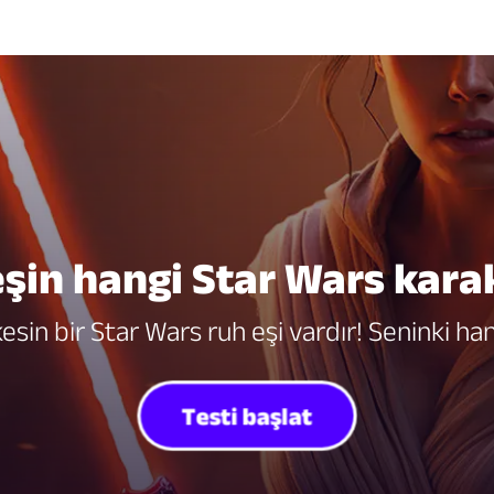
şin hangi Star Wars kara
esin bir Star Wars ruh eşi vardır! Seninki han
Testi başlat