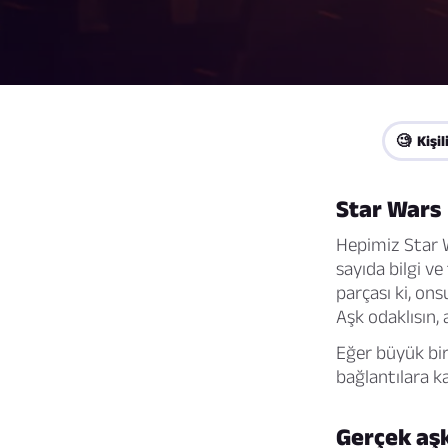
🧐 Kişil
Star Wars
Hepimiz Star W
sayıda bilgi v
parçası ki, on
Aşk odaklısın,
Eğer büyük bir
bağlantılara ka
Gerçek aşk