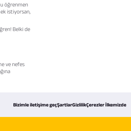
unu öğrenmen
ek istiyorsan,
ğren! Belki de
me ve nefes
ağına
Bizimle iletişime geç
Şartlar
Gizlilik
Çerezler İlkemizde