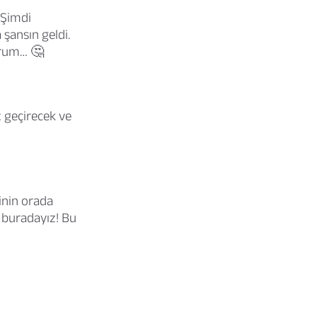
 Şimdi
şansın geldi.
orum… 🤔
 geçirecek ve
inin orada
 buradayız! Bu