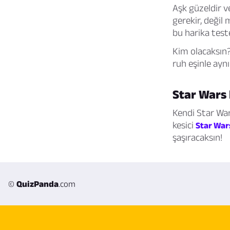
Aşk güzeldir 
gerekir, değil
bu harika test
Kim olacaksın?
ruh eşinle aynı
Star Wars 
Kendi Star War
kesici
Star War
şaşıracaksın!
©
QuizPanda
.com