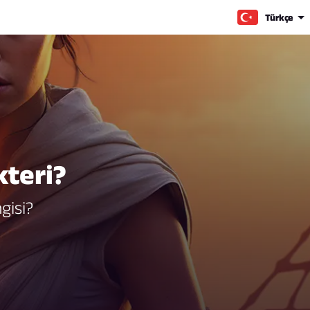
Türkçe
kteri?
gisi?