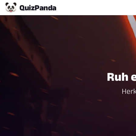
Quiz
Panda
Ruh e
Herk