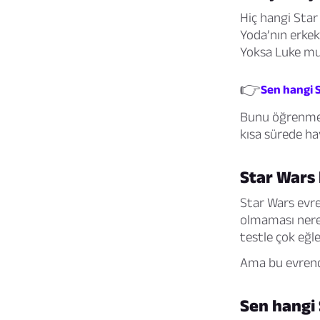
Hiç hangi Star
Yoda’nın erkek
Yoksa Luke mu
👉
Sen hangi S
Bunu öğrenmeni
kısa sürede hay
Star Wars 
Star Wars evre
olmaması nered
testle çok eğl
Ama bu evrend
Sen hangi 