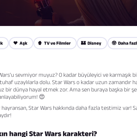
ik
❤️ Aşk
🍿 TV ve Filmler
🏰 Disney
🤓 Daha fazl
ars’u sevmiyor muyuz? O kadar büyüleyici ve karmaşık bir
e tuhaf uzaylılarla dolu. Star Wars o kadar uzun zamandır h
suz bir dünya hayal etmek zor. Ama sen buraya başka bir şey
 anlayabiliyorum! 😍
 hayransan, Star Wars hakkında daha fazla testimiz var! 
ydır!
ın hangi Star Wars karakteri?