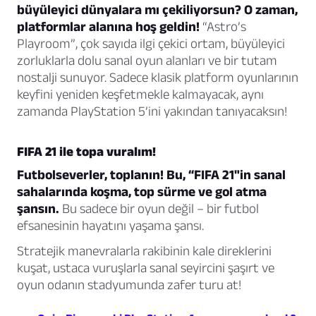
büyüleyici dünyalara mı çekiliyorsun? O zaman,
platformlar alanına hoş geldin!
“Astro’s
Playroom”, çok sayıda ilgi çekici ortam, büyüleyici
zorluklarla dolu sanal oyun alanları ve bir tutam
nostalji sunuyor. Sadece klasik platform oyunlarının
keyfini yeniden keşfetmekle kalmayacak, aynı
zamanda PlayStation 5’ini yakından tanıyacaksın!
FIFA 21 ile topa vuralım!
Futbolseverler, toplanın! Bu, “FIFA 21"in sanal
sahalarında koşma, top sürme ve gol atma
şansın.
Bu sadece bir oyun değil – bir futbol
efsanesinin hayatını yaşama şansı.
Stratejik manevralarla rakibinin kale direklerini
kuşat, ustaca vuruşlarla sanal seyircini şaşırt ve
oyun odanın stadyumunda zafer turu at!