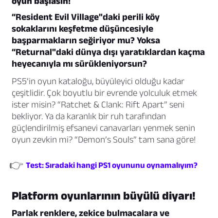
oyun başlasın!
“Resident Evil Village"daki perili köy
sokaklarını keşfetme düşüncesiyle
başparmakların seğiriyor mu? Yoksa
“Returnal"daki dünya dışı yaratıklardan kaçma
heyecanıyla mı sürükleniyorsun?
PS5’in oyun kataloğu, büyüleyici olduğu kadar
çeşitlidir. Çok boyutlu bir evrende yolculuk etmek
ister misin? “Ratchet & Clank: Rift Apart” seni
bekliyor. Ya da karanlık bir ruh tarafından
güçlendirilmiş efsanevi canavarları yenmek senin
oyun zevkin mi? “Demon’s Souls” tam sana göre!
👉
Test: Sıradaki hangi PS1 oyununu oynamalıyım?
Platform oyunlarının büyülü diyarı!
Parlak renklere, zekice bulmacalara ve