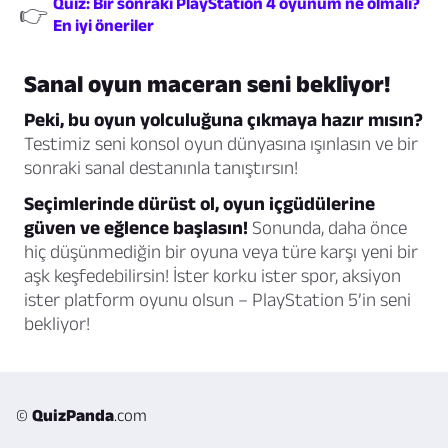
Quiz: Bir sonraki PlayStation 4 oyunum ne olmalı?
👉
En iyi öneriler
Sanal oyun maceran seni bekliyor!
Peki, bu oyun yolculuğuna çıkmaya hazır mısın?
Testimiz seni konsol oyun dünyasına ışınlasın ve bir
sonraki sanal destanınla tanıştırsın!
Seçimlerinde dürüst ol, oyun içgüdülerine
güven ve eğlence başlasın!
Sonunda, daha önce
hiç düşünmediğin bir oyuna veya türe karşı yeni bir
aşk keşfedebilirsin! İster korku ister spor, aksiyon
ister platform oyunu olsun – PlayStation 5’in seni
bekliyor!
©
QuizPanda
.com