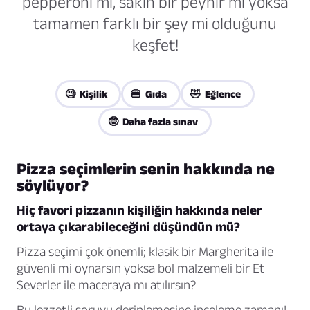
pepperoni mi, sakin bir peynir mi yoksa
tamamen farklı bir şey mi olduğunu
keşfet!
🧐 Kişilik
🍔 Gıda
🤣 Eğlence
🤓 Daha fazla sınav
Pizza seçimlerin senin hakkında ne
söylüyor?
Hiç favori pizzanın kişiliğin hakkında neler
ortaya çıkarabileceğini düşündün mü?
Pizza seçimi çok önemli; klasik bir Margherita ile
güvenli mi oynarsın yoksa bol malzemeli bir Et
Severler ile maceraya mı atılırsın?
Bu lezzetli soruyu derinlemesine inceleme zamanı!