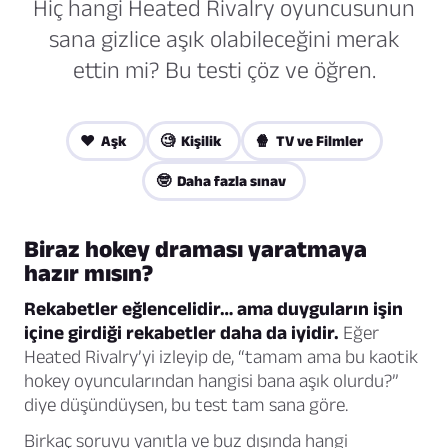
Hiç hangi Heated Rivalry oyuncusunun
sana gizlice aşık olabileceğini merak
ettin mi? Bu testi çöz ve öğren.
❤️ Aşk
🧐 Kişilik
🍿 TV ve Filmler
🤓 Daha fazla sınav
Biraz hokey draması yaratmaya
hazır mısın?
Rekabetler eğlencelidir… ama duyguların işin
içine girdiği rekabetler daha da iyidir.
Eğer
Heated Rivalry’yi izleyip de, “tamam ama bu kaotik
hokey oyuncularından hangisi bana aşık olurdu?”
diye düşündüysen, bu test tam sana göre.
Birkaç soruyu yanıtla ve buz dışında hangi