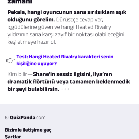
zamanı
Pekala, hangi oyuncunun sana sırılsıklam aşık
olduğunu görelim.
Dürüstçe cevap ver,
içgüdülerine güven ve hangi Heated Rivalry
yıldızının sana karşı zayıf bir noktası olabileceğini
keşfetmeye hazır ol.
Test: Hangi Heated Rivalry karakteri senin
👉
kişiliğine uyuyor?
Kim bilir—
Shane’in sessiz ilgisini, Ilya’nın
dramatik flörtünü veya tamamen beklenmedik
bir şeyi bulabilirsin.
+++
©
QuizPanda
.com
Bizimle iletişime geç
Şartlar