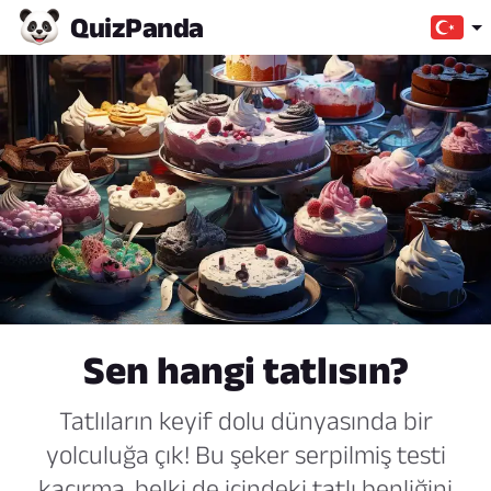
Quiz
Panda
Sen hangi tatlısın?
Tatlıların keyif dolu dünyasında bir
yolculuğa çık! Bu şeker serpilmiş testi
kaçırma, belki de içindeki tatlı benliğini