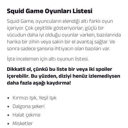
Squid Game Oyunları Listesi
Squid Game, oyuncuların elendiği altı farklı oyun
içeriyor. Çok çeşitlilik gösteriyorlar; güçlü bir
vücudun daha iyi olduğu oyunlar varken, bazılarında
harika bir zihin veya sakin bir el avantaj sağlar. Ve
sonra sadece şansına ihtiyacın olan bazıları var.
İşte incelemen için altı oyunun listesi.
Dikkatli ol, çünkü bu liste bir veya iki spoiler
içerebilir. Bu yüzden, diziyi henüz izlemediysen
daha fazla aşağı kaydırma!
Kırmızı Işık, Yeşil Işık
Dalgona şekeri
Halat çekme
Misketler