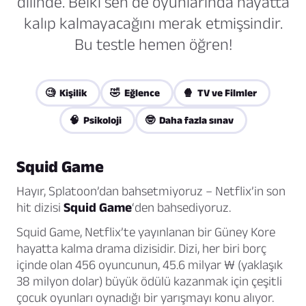
dilinde. Belki sen de oyunlarında hayatta
kalıp kalmayacağını merak etmişsindir.
Bu testle hemen öğren!
🧐 Kişilik
🤣 Eğlence
🍿 TV ve Filmler
🧠 Psikoloji
🤓 Daha fazla sınav
Squid Game
Hayır, Splatoon’dan bahsetmiyoruz – Netflix’in son
hit dizisi
Squid Game
‘den bahsediyoruz.
Squid Game, Netflix’te yayınlanan bir Güney Kore
hayatta kalma drama dizisidir. Dizi, her biri borç
içinde olan 456 oyuncunun, 45.6 milyar ₩ (yaklaşık
38 milyon dolar) büyük ödülü kazanmak için çeşitli
çocuk oyunları oynadığı bir yarışmayı konu alıyor.