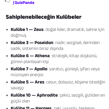
| QuizPanda
Sahiplenebileceğin Kulübeler
Kulübe 1 — Zeus
: doğal lider, dramatik, sahne için
doğmuş
Kulübe 3 — Poseidon
: nadir, sezgisel, derinden
sadık, sistemin biraz dışında
Kulübe 6 — Athena
: stratejik, kitap düşkünü,
görevi planlayan kişi
Kulübe 7 — Apollo
: yaratıcı, güneşli, şifacı veya
müzisyen enerjisi
Kulübe 5 — Ares
: cesur, dolaysız, köşene istediğin
savaşçı
Kulübe 10 — Aphrodite
: çekici, sezgili, gizliden en
güçlü olan
Kulübe 11 — Hermes
: zeki, uyumlu, herkesin