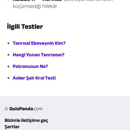
küçümsediği hilekâr
İlgili Testler
Tanrısal Ebeveynin Kim?
Hangi Yunan Tanrısısın?
Patronusun Ne?
Asker Şair Kral Testi
©
QuizPanda
.com
Bizimle iletişime geç
Şartlar