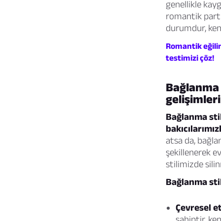
genellikle kayg
romantik partn
durumdur, kendi
Romantik eğili
testimizi çöz!
Bağlanma st
gelişimleri
Bağlanma sti
bakıcılarımız
atsa da, bağla
şekillenerek e
stilimizde silin
Bağlanma stil
Çevresel et
sahiptir, ken