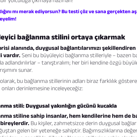
 bir yolculuğa çıkmaya hazırlan!
dığını mı merak ediyorsun? Bu testi çöz ve sana gerçekten aş
leyelim!
eyici bağlanma stilini ortaya çıkarmak
isi alanında, duygusal bağlantılarımızı şekillendiren 
i vardır.
Seni bu büyüleyici bağlanma stilleriyle – bazen 
da adlandırılırlar – tanıştıralım; her biri kendine özgü büyüle
rışımını sunar.
larak, bu bağlanma stillerinin adları biraz farklılık göstereb
onları derinlemesine inceleyeceğiz:
nma stili: Duygusal yakınlığın gücünü kucakla
nma stiline sahip insanlar, hem kendilerine hem de b
bireylerdir.
Bu kişiler, zahmetsizce derin duygusal bağla
ştan gelen bir yeteneğe sahiptir. Bağımsızlıklarına değer