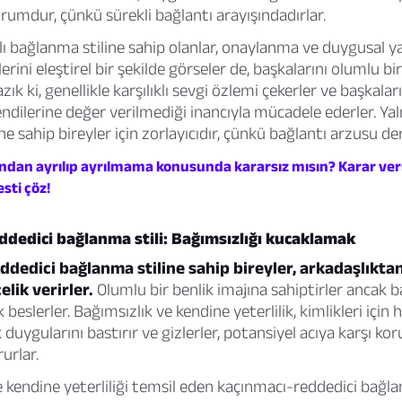
urumdur, çünkü sürekli bağlantı arayışındadırlar.
ılı bağlanma stiline sahip olanlar, onaylanma ve duygusal y
lerini eleştirel bir şekilde görseler de, başkalarını olumlu bir
azık ki, genellikle karşılıklı sevgi özlemi çekerler ve başkalar
ndilerine değer verilmediği inancıyla mücadele ederler. Yal
e sahip bireyler için zorlayıcıdır, çünkü bağlantı arzusu der
ndan ayrılıp ayrılmama konusunda kararsız mısın? Karar v
sti çöz!
dedici bağlanma stili: Bağımsızlığı kucaklamak
dedici bağlanma stiline sahip bireyler, arkadaşlıkta
elik verirler.
Olumlu bir benlik imajına sahiptirler ancak b
k beslerler. Bağımsızlık ve kendine yeterlilik, kimlikleri içi
ık duygularını bastırır ve gizlerler, potansiyel acıya karşı ko
urlar.
e kendine yeterliliği temsil eden kaçınmacı-reddedici bağla