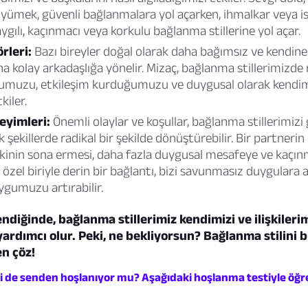
ümek, güvenli bağlanmalara yol açarken, ihmalkar veya isti
aygılı, kaçınmacı veya korkulu bağlanma stillerine yol açar.
rleri:
Bazı bireyler doğal olarak daha bağımsız ve kendine 
ha kolay arkadaşlığa yönelir. Mizaç, bağlanma stillerimizde r
muzu, etkileşim kurduğumuzu ve duygusal olarak kendimi
kiler.
yimleri:
Önemli olaylar ve koşullar, bağlanma stillerimizi 
şekillerde radikal bir şekilde dönüştürebilir. Bir partner
lişkinin sona ermesi, daha fazla duygusal mesafeye ve kaçınm
özel biriyle derin bir bağlantı, bizi savunmasız duygulara a
ygumuzu artırabilir.
endiğinde, bağlanma stillerimiz kendimizi ve ilişkilerim
ardımcı olur. Peki, ne bekliyorsun? Bağlanma stilini
n çöz!
şi de senden hoşlanıyor mu? Aşağıdaki hoşlanma testiyle öğr