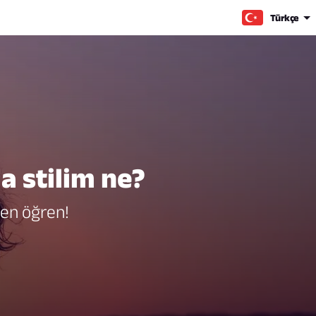
Türkçe
a stilim ne?
men öğren!