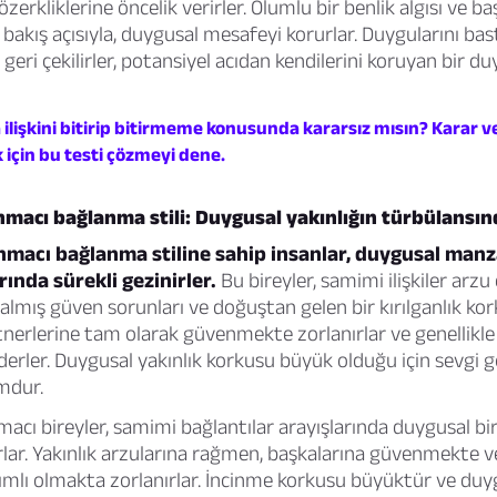
 özerkliklerine öncelik verirler. Olumlu bir benlik algısı ve ba
r bakış açısıyla, duygusal mesafeyi korurlar. Duygularını bast
 geri çekilirler, potansiyel acıdan kendilerini koruyan bir d
a ilişkini bitirip bitirmeme konusunda kararsız mısın? Karar
 için bu testi çözmeyi dene.
nmacı bağlanma stili: Duygusal yakınlığın türbülansı
nmacı bağlanma stiline sahip insanlar, duygusal manz
arında sürekli gezinirler.
Bu bireyler, samimi ilişkiler arzu
almış güven sorunları ve doğuştan gelen bir kırılganlık kork
erlerine tam olarak güvenmekte zorlanırlar ve genellikle 
derler. Duygusal yakınlık korkusu büyük olduğu için sevgi
mdur.
cı bireyler, samimi bağlantılar arayışlarında duygusal bir in
rlar. Yakınlık arzularına rağmen, başkalarına güvenmekte v
lı olmakta zorlanırlar. İncinme korkusu büyüktür ve duyg