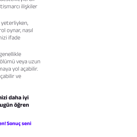
smarcı ilişkiler
yeterliyken,
ol oynar, nasıl
zi ifade
genellikle
in ölümü veya uzun
aya yol açabilir.
çabilir ve
izi daha iyi
 bugün öğren
en! Sonuç seni