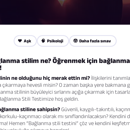
❤️ Aşk
🧠 Psikoloji
🤓 Daha fazla sınav
anma stilim ne? Öğrenmek için bağlanma s
!
inin ne olduğunu hiç merak ettin mi?
İlişkilerini tanım
ya çıkarmaya hevesli misin? O zaman başka yere bakmana g
nma stilinin büyüleyici sırlarını açığa çıkarmak için tasarla
 Bağlanma Stili Testimize hoş geldin.
ağlanma stiline sahipsin?
Güvenli, kaygılı-takıntılı, kaçı
 korkulu-kaçınmacı olarak mı sınıflandırılacaksın? Kendini 
ma! Hemen “Bağlanma stili testini” çöz ve kendini keşfet