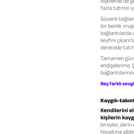
ilişkilerde de 
fazla tatmin y
Güvenli bağlanm
bir benlik imaj
bağlantılarda z
keyfini çıkarır
derecede tatmi
Tamamen güvenl
endişelenme. Ç
bağlantılarının
Beş farklı sevg
Kaygılı-takınt
Kendilerini e
kişilerin kayg
bireyler, derin
hissetme eğilim