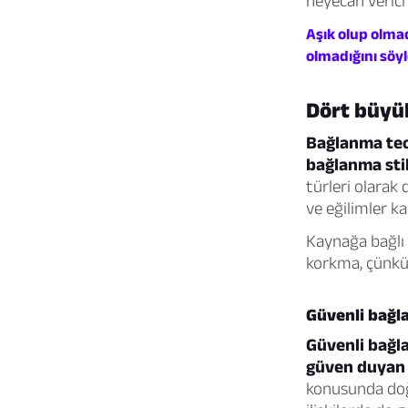
heyecan verici
Aşık olup olma
olmadığını söy
Dört büyül
Bağlanma teor
bağlanma stil
türleri olarak 
ve eğilimler ka
Kaynağa bağlı o
korkma, çünkü 
Güvenli bağla
Güvenli bağla
güven duyan 
konusunda doğu