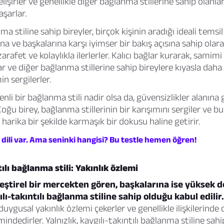
gelişirler ve genellikle diğer bağlanma stillerine sahip olanl
aşarlar.
a stiline sahip bireyler, birçok kişinin aradığı ideali temsi
ına ve başkalarına karşı iyimser bir bakış açısına sahip olar
arafet ve kolaylıkla ilerlerler. Kalıcı bağlar kurarak, samimi i
lar ve diğer bağlanma stillerine sahip bireylere kıyasla dah
n sergilerler.
i bir bağlanma stili nadir olsa da, güvensizlikler alanına 
oğu birey, bağlanma stillerinin bir karışımını sergiler ve b
 harika bir şekilde karmaşık bir dokusu haline getirir.
i dili var. Ama seninki hangisi? Bu testle hemen öğren!
ılı bağlanma stili: Yakınlık özlemi
leştirel bir mercekten gören, başkalarına ise yüksek 
ılı-takıntılı bağlanma stiline sahip olduğu kabul edilir.
 duygusal yakınlık özlemi çekerler ve genellikle ilişkilerinde
indedirler. Yalnızlık, kaygılı-takıntılı bağlanma stiline sahip