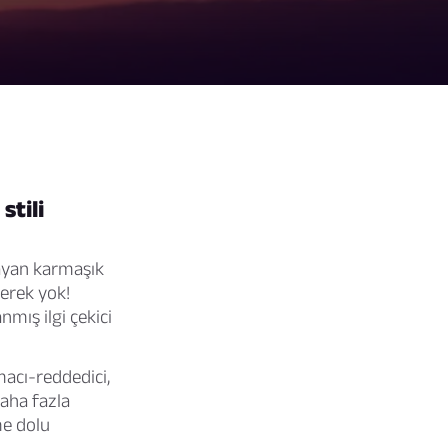
tili
layan karmaşık
erek yok!
nmış ilgi çekici
nmacı-reddedici,
daha fazla
me dolu