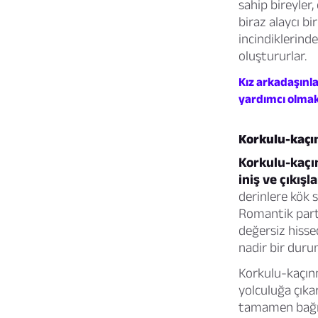
sahip bireyler,
biraz alaycı bi
incindiklerinde
oluştururlar.
Kız arkadaşınl
yardımcı olmak
Korkulu-kaçı
Korkulu-kaçı
iniş ve çıkışl
derinlere kök s
Romantik partn
değersiz hisse
nadir bir duru
Korkulu-kaçınma
yolculuğa çıka
tamamen bağım