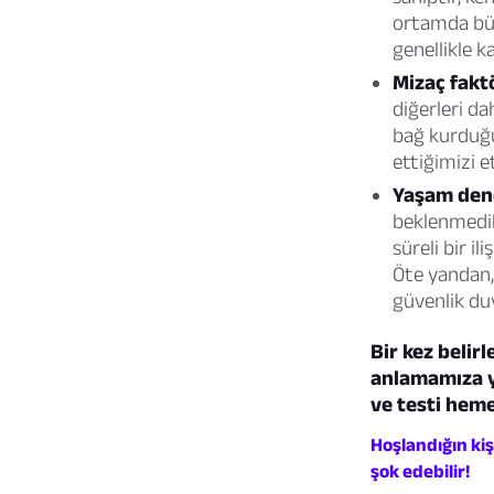
ortamda büy
genellikle k
Mizaç faktö
diğerleri da
bağ kurduğu
ettiğimizi et
Yaşam dene
beklenmedik 
süreli bir i
Öte yandan, 
güvenlik du
Bir kez belirl
anlamamıza y
ve testi heme
Hoşlandığın ki
şok edebilir!