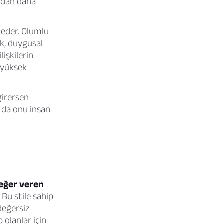
ardan daha
l eder. Olumlu
ak, duygusal
lişkilerin
a yüksek
girersen
u da onu insan
değer veren
Bu stile sahip
 değersiz
 olanlar için