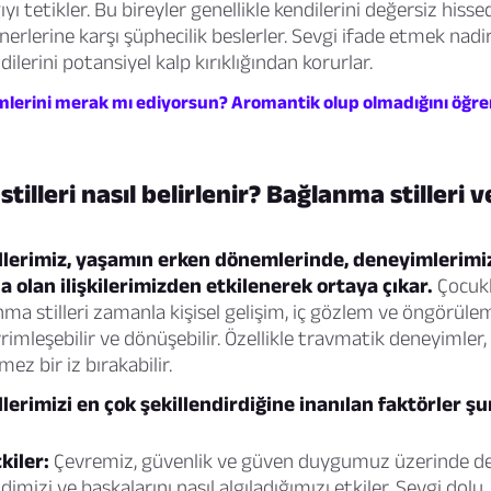
ıyı tetikler. Bu bireyler genellikle kendilerini değersiz hisse
erlerine karşı şüphecilik beslerler. Sevgi ifade etmek nadir
lerini potansiyel kalp kırıklığından korurlar.
mlerini merak mı ediyorsun? Aromantik olup olmadığını öğre
illeri nasıl belirlenir? Bağlanma stilleri v
llerimiz, yaşamın erken dönemlerinde, deneyimlerimi
la olan ilişkilerimizden etkilenerek ortaya çıkar.
Çocukl
nma stilleri zamanla kişisel gelişim, iç gözlem ve öngörüle
vrimleşebilir ve dönüşebilir. Özellikle travmatik deneyimle
mez bir iz bırakabilir.
lerimizi en çok şekillendirdiğine inanılan faktörler şu
kiler:
Çevremiz, güvenlik ve güven duygumuz üzerinde der
dimizi ve başkalarını nasıl algıladığımızı etkiler. Sevgi dolu,