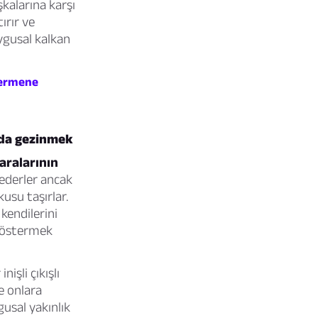
şkalarına karşı
ırır ve
uygusal kalkan
 vermene
nda gezinmek
aralarının
 ederler ancak
usu taşırlar.
kendilerini
 göstermek
işli çıkışlı
e onlara
usal yakınlık