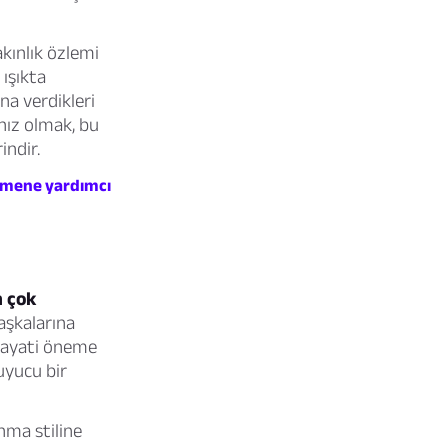
akınlık özlemi
 ışıkta
ına verdikleri
nız olmak, bu
indir.
ermene yardımcı
n çok
aşkalarına
n hayati öneme
ruyucu bir
nma stiline