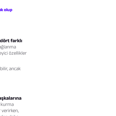
ık olup
dört farklı
bağlanma
yici özellikler
ilir, ancak
aşkalarına
r kurma
 verirken,