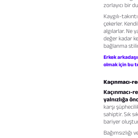
zorlayıcı bir d
Kaygılı-takınt
çekerler. Kendi
algılarlar. Ne y
değer kadar ke
bağlanma stilin
Erkek arkadaşı
olmak için bu te
Kaçınmacı-red
Kaçınmacı-red
yalnızlığa önc
karşı şüphecili
sahiptir. Sık s
bariyer oluştur
Bağımsızlığı v