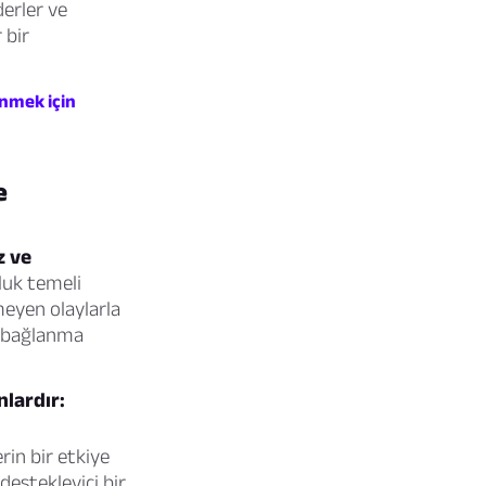
derler ve
 bir
nmek için
e
z ve
uk temeli
meyen olaylarla
r, bağlanma
nlardır:
in bir etkiye
 destekleyici bir