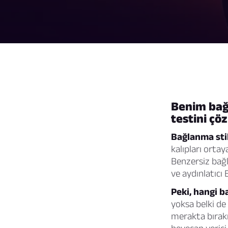
Benim bağl
testini çöz
Bağlanma stil
kalıpları orta
Benzersiz bağla
ve aydınlatıcı
Peki, hangi b
yoksa belki de
merakta bırak