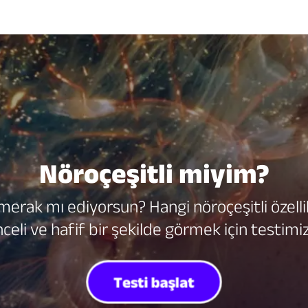
Nöroçeşitli miyim?
 merak mı ediyorsun? Hangi nöroçeşitli özellik
celi ve hafif bir şekilde görmek için testimiz
Testi başlat