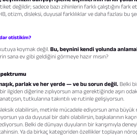
etiket değildir; sadece bazı zihinlerin farklı çalıştığını fark 
, otizm, disleksi, duyusal farklılıklar ve daha fazlası bu ş
dar otistikim?
 kutuya koymak değil.
Bu, beynini kendi yolunda anlamakl
erin sana ev gibi geldiğini görmeye hazır mısın?
 spektrumu
aşık, parlak ve her yerde — ve bu sorun değil.
Belki b
 bir ilgiden diğerine zıplıyorsun ama gerektiğinde aşırı oda
sanatçısın, tutkularına takıntılı ve rutinle gelişiyorsun.
sleksik olabilirsin, metinle mücadele ediyorsun ama büyük
orsun ya da duyusal bir dahi olabilirsin, başkalarının kaçı
 ediyorsun. Belki de dünyayı duyuların bir karışımıyla dene
kahinsin. Ya da birkaç kategoriden özellikler toplayan nöroçe