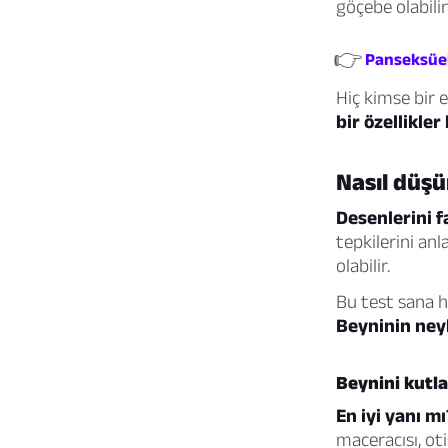
göçebe olabilir
👉
Panseksüel
Hiç kimse bir
bir özellikle
Nasıl düş
Desenlerini f
tepkilerini an
olabilir.
Bu test sana h
Beyninin ney
Beynini kutla
En iyi yanı mı
maceracısı, ot