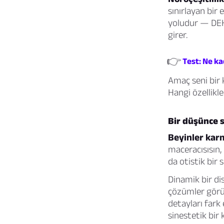
sınırlayan bir 
yoludur — DEHB
girer.
👉
Test: Ne ka
Amaç seni bir
Hangi özellikl
Bir düşünce
Beyinler karm
maceracısısın,
da otistik bir 
Dinamik bir di
çözümler görüy
detayları fark
sinestetik bir 