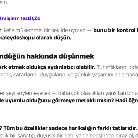
sin.
 miyim? Testi Çöz
 etikete mükemmel bir şekilde uymaz —
bunu bir kontrol 
r kaleydoskopu olarak düşün.
ündüğün hakkında düşünmek
ark etmek oldukça aydınlatıcı olabilir.
Tuhaflıklarını, o
lamak, kararlarını, duygularını ve günlük yaşamını anlaman
er şeyi söylemeyecek — daha çok olasılıkları yansıtan bir ay
le uyumlu olduğunu görmeye meraklı mısın? Hadi öğr
? Tüm bu özellikler sadece harikalığın farklı tatlarıdır.
istik bir sanatçı, duyusal bir dahi ya da hepsinden biraz ol