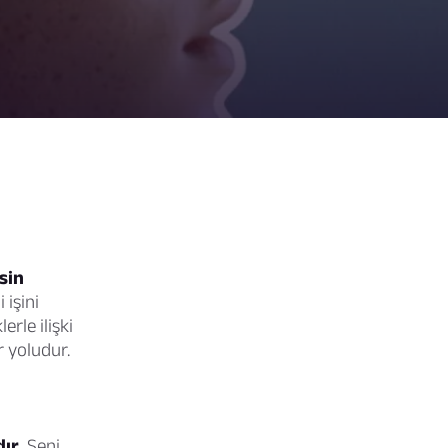
sin
 işini
erle ilişki
 yoludur.
ır.
Seni