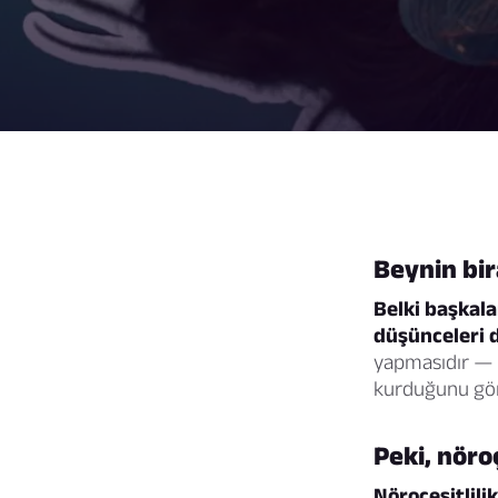
Beynin bira
Belki başkala
düşünceleri d
yapmasıdır — ve
kurduğunu gör
Peki, nöro
Nöroçeşitlilik