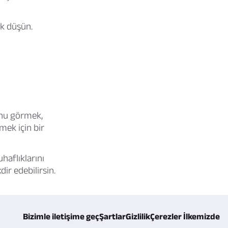
ak düşün.
unu görmek,
mek için bir
haflıklarını
ir edebilirsin.
Bizimle iletişime geç
Şartlar
Gizlilik
Çerezler İlkemizde