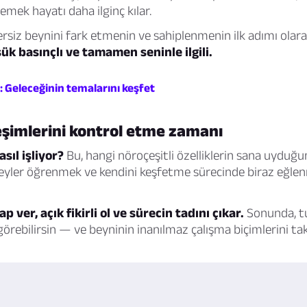
emek hayatı daha ilginç kılar.
ersiz beynini fark etmenin ve sahiplenmenin ilk adımı olar
şük basınçlı ve tamamen seninle ilgili.
ti: Geleceğinin temalarını keşfet
eşimlerini kontrol etme zamanı
asıl işliyor?
Bu, hangi nöroçeşitli özelliklerin sana uyduğ
 şeyler öğrenmek ve kendini keşfetme sürecinde biraz eğlen
 ver, açık fikirli ol ve sürecin tadını çıkar.
Sonunda, tu
 görebilirsin — ve beyninin inanılmaz çalışma biçimlerini takd