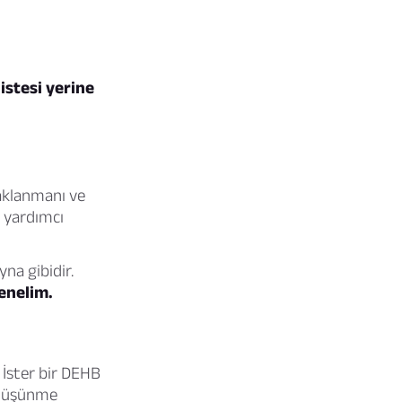
listesi yerine
daklanmanı ve
a yardımcı
na gibidir.
enelim.
İster bir DEHB
, düşünme