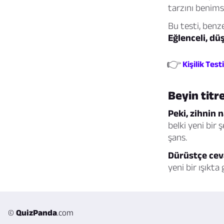
tarzını benims
Bu testi, benz
Eğlenceli, dü
👉
Kişilik Tes
Beyin titr
Peki, zihnin n
belki yeni bir
şans.
Dürüstçe cevap
yeni bir ışıkta
©
QuizPanda
.com