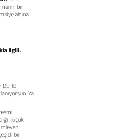
etmenin bir
emsiye altına
a ilgili.
ir DEHB
klanıyorsun. Ya
 resmi
rdığı küçük
yimleyen
şitli bir