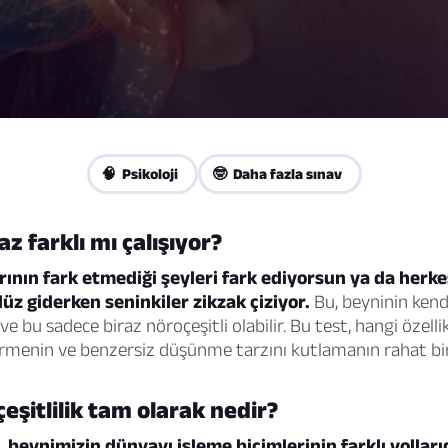
🧠 Psikoloji
🤓 Daha fazla sınav
z farklı mı çalışıyor?
rının fark etmediği şeyleri fark ediyorsun ya da herke
üz giderken seninkiler zikzak çiziyor.
Bu, beyninin kendi
 bu sadece biraz nöroçeşitli olabilir. Bu test, hangi özellikl
menin ve benzersiz düşünme tarzını kutlamanın rahat bir
çeşitlilik tam olarak nedir?
, beynimizin dünyayı işleme biçimlerinin farklı yollarıd