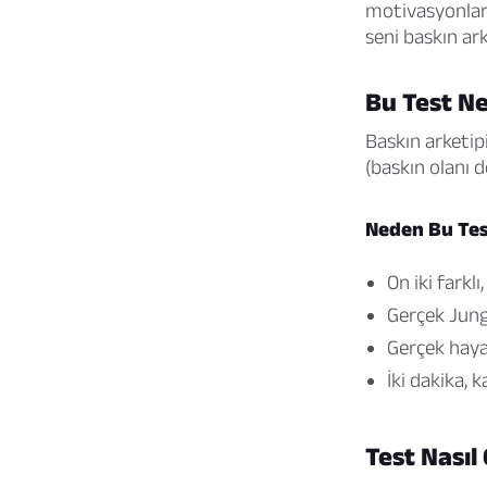
motivasyonların
seni baskın ark
Bu Test Ne
Baskın arketipi
(baskın olanı d
Neden Bu Tes
On iki farkl
Gerçek Jung’
Gerçek hayat 
İki dakika,
Test Nasıl 