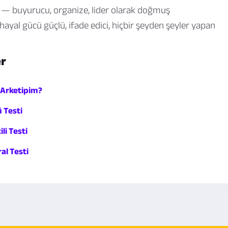
— buyurucu, organize, lider olarak doğmuş
ayal gücü güçlü, ifade edici, hiçbir şeyden şeyler yapan
er
 Arketipim?
ü Testi
li Testi
al Testi