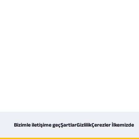
Bizimle iletişime geç
Şartlar
Gizlilik
Çerezler İlkemizde