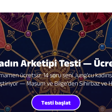
adın Arketipi Testi — Ücr
tamamen ücretsiz. 14 soru seni Jung'cu kadınsı
eştiriyor — Masum ve Bilge'den Sihirbaz ve
Testi başlat