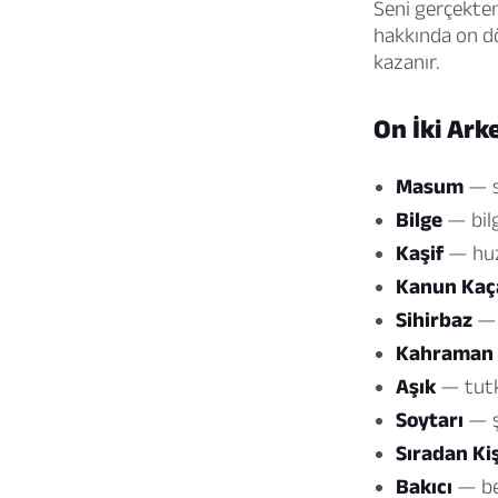
Seni gerçekten
hakkında on dö
kazanır.
On İki Ark
Masum
— sa
Bilge
— bilg
Kaşif
— huz
Kanun Kaça
Sihirbaz
— 
Kahraman
Aşık
— tutku
Soytarı
— şa
Sıradan Kiş
Bakıcı
— bes