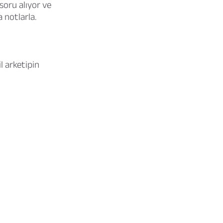
soru alıyor ve
a notlarla.
il arketipin