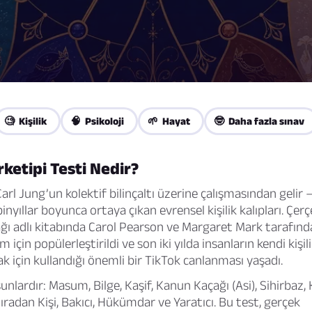
🧐 Kişilik
🧠 Psikoloji
🌱 Hayat
🤓 Daha fazla sınav
rketipi Testi Nedir?
Carl Jung’un kolektif bilinçaltı üzerine çalışmasından gelir 
binyıllar boyunca ortaya çıkan evrensel kişilik kalıpları. Çer
ğı
adlı kitabında Carol Pearson ve Margaret Mark tarafı
im için popülerleştirildi ve son iki yılda insanların kendi kişili
 için kullandığı önemli bir TikTok canlanması yaşadı.
şunlardır: Masum, Bilge, Kaşif, Kanun Kaçağı (Asi), Sihirbaz
Sıradan Kişi, Bakıcı, Hükümdar ve Yaratıcı. Bu test, gerçek