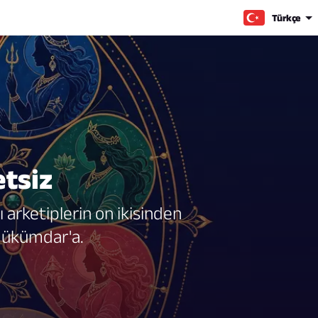
Türkçe
etsiz
 arketiplerin on ikisinden
 Hükümdar'a.