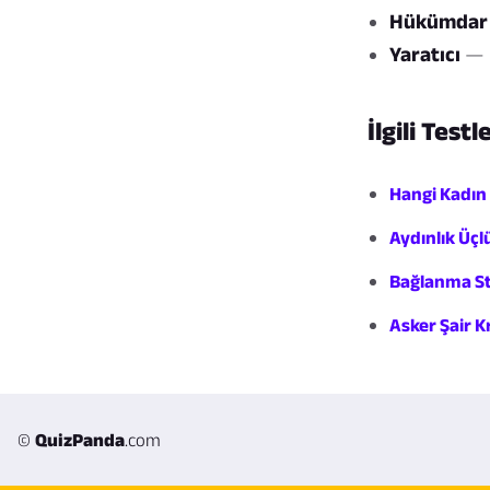
Hükümdar
Yaratıcı
— h
İlgili Testl
Hangi Kadın
Aydınlık Üçl
Bağlanma Sti
Asker Şair Kr
©
QuizPanda
.com