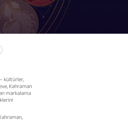
— kültürler,
çeve,
Kahraman
ndan markalama
klerini
, Kahraman,