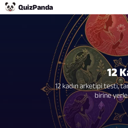
Quiz
Panda
12 K
12 kadın arketipi testi, 
birine yerl