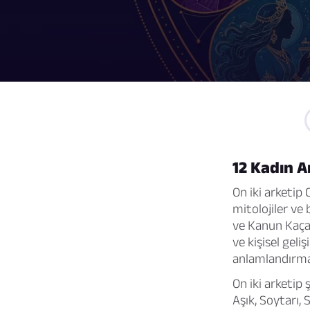
12 Kadın A
On iki arketip 
mitolojiler ve 
ve Kanun Kaça
ve kişisel geliş
anlamlandırmak
On iki arketip 
Aşık, Soytarı, 