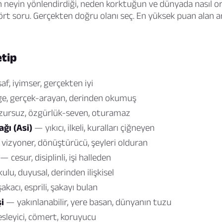
 neyin yönlendirdiği, neden korktuğun ve dünyada nasıl or
rt soru. Gerçekten doğru olanı seç. En yüksek puan alan a
etip
f, iyimser, gerçekten iyi
e, gerçek-arayan, derinden okumuş
ursuz, özgürlük-seven, oturamaz
ğı (Asi)
— yıkıcı, ilkeli, kuralları çiğneyen
vizyoner, dönüştürücü, şeyleri olduran
— cesur, disiplinli, işi halleden
lu, duyusal, derinden ilişkisel
kacı, esprili, şakayı bulan
i
— yakınlanabilir, yere basan, dünyanın tuzu
leyici, cömert, koruyucu