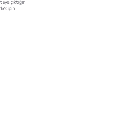
taya çıktığın
rketipin