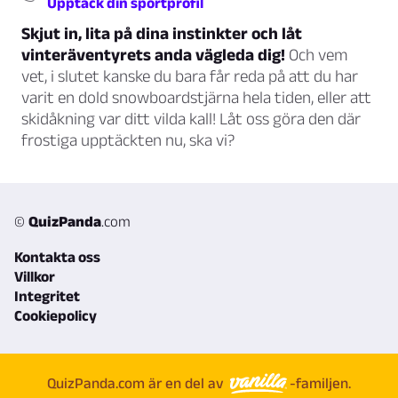
Upptäck din sportprofil
Skjut in, lita på dina instinkter och låt
vinteräventyrets anda vägleda dig!
Och vem
vet, i slutet kanske du bara får reda på att du har
varit en dold snowboardstjärna hela tiden, eller att
skidåkning var ditt vilda kall! Låt oss göra den där
frostiga upptäckten nu, ska vi?
©
QuizPanda
.com
Kontakta oss
Villkor
Integritet
Cookiepolicy
QuizPanda.com är en del av
-familjen.