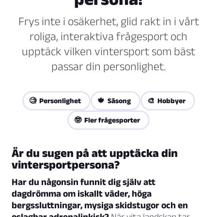
Frys inte i osäkerhet, glid rakt in i vårt
roliga, interaktiva frågesport och
upptäck vilken vintersport som bäst
passar din personlighet.
🧐 Personlighet
🍁 Säsong
🎨 Hobbyer
🤓 Fler frågesporter
Är du sugen på att upptäcka din
vintersportpersona?
Har du någonsin funnit dig själv att
dagdrömma om iskallt väder, höga
bergssluttningar, mysiga skidstugor och en
oslagbar adrenalinkick?
När vita landskap tar