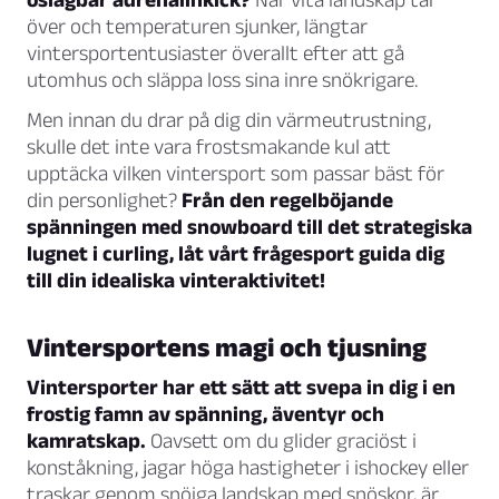
över och temperaturen sjunker, längtar
vintersportentusiaster överallt efter att gå
utomhus och släppa loss sina inre snökrigare.
Men innan du drar på dig din värmeutrustning,
skulle det inte vara frostsmakande kul att
upptäcka vilken vintersport som passar bäst för
din personlighet?
Från den regelböjande
spänningen med snowboard till det strategiska
lugnet i curling, låt vårt frågesport guida dig
till din idealiska vinteraktivitet!
Vintersportens magi och tjusning
Vintersporter har ett sätt att svepa in dig i en
frostig famn av spänning, äventyr och
kamratskap.
Oavsett om du glider graciöst i
konståkning, jagar höga hastigheter i ishockey eller
traskar genom snöiga landskap med snöskor, är