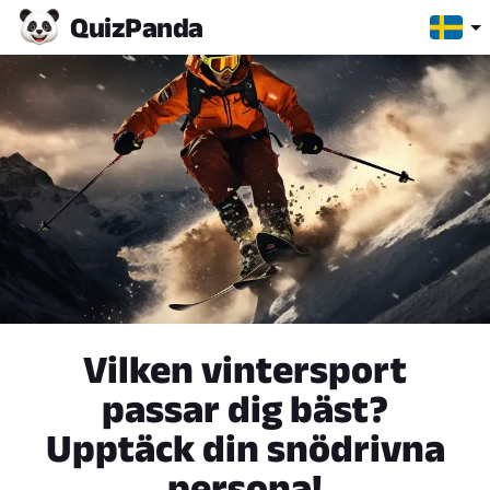
Quiz
Panda
Vilken vintersport
passar dig bäst?
Upptäck din snödrivna
persona!