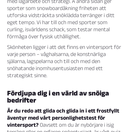
med lagarbete och strategi. Å andra sidan ger
sporter som snowboardåkning friheten att
utforska vidsträckta snöklädda terränger i ditt
eget tempo. Vi har till och med sporter som
curling, isvärldens schack, som testar mental
förmåga över fysisk uthållighet.
Skönheten ligger i att det finns en vintersport för
varje person – våghalsarna, de konstnärliga
själarna, lagspelarna och till och med den
snöhatande inomhusentusiasten med ett
strategiskt sinne.
Fördjupa dig i en värld av snöiga
bedrifter
Är du redo att glida och glida in i ett frostfyllt
äventyr med vårt personlighetstest för
vintersport?
Oavsett om du är nybörjare i isig
terräng eller en erfaren snöentusiast, är vårt quiz