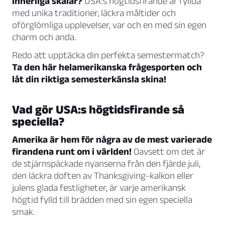
innerliga skålar?
USA:s högtidsfirande är fyllda
med unika traditioner, läckra måltider och
oförglömliga upplevelser, var och en med sin egen
charm och anda.
Redo att upptäcka din perfekta semestermatch?
Ta den här helamerikanska frågesporten och
låt din riktiga semesterkänsla skina!
Vad gör USA:s högtidsfirande så
speciella?
Amerika är hem för några av de mest varierade
firandena runt om i världen!
Oavsett om det är
de stjärnspäckade nyanserna från den fjärde juli,
den läckra doften av Thanksgiving-kalkon eller
julens glada festligheter, är varje amerikansk
högtid fylld till brädden med sin egen speciella
smak.