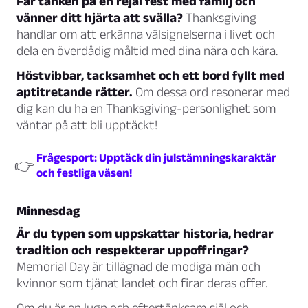
Får tanken på en rejäl fest med familj och
vänner ditt hjärta att svälla?
Thanksgiving
handlar om att erkänna välsignelserna i livet och
dela en överdådig måltid med dina nära och kära.
Höstvibbar, tacksamhet och ett bord fyllt med
aptitretande rätter.
Om dessa ord resonerar med
dig kan du ha en Thanksgiving-personlighet som
väntar på att bli upptäckt!
Frågesport: Upptäck din julstämningskaraktär
👉
och festliga väsen!
Minnesdag
Är du typen som uppskattar historia, hedrar
tradition och respekterar uppoffringar?
Memorial Day är tillägnad de modiga män och
kvinnor som tjänat landet och firar deras offer.
Om du är en lugn och eftertänksam själ och