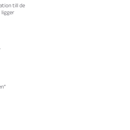
ation till de
 ligger
.
en”