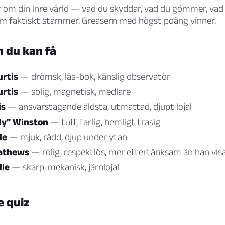
r om din inre värld — vad du skyddar, vad du gömmer, va
som faktiskt stämmer. Greasern med högst poäng vinner.
 du kan få
rtis
— drömsk, läs-bok, känslig observatör
rtis
— solig, magnetisk, medlare
is
— ansvarstagande äldsta, utmattad, djupt lojal
lly” Winston
— tuff, farlig, hemligt trasig
de
— mjuk, rädd, djup under ytan
athews
— rolig, respektlös, mer eftertänksam än han vis
dle
— skarp, mekanisk, järnlojal
e quiz