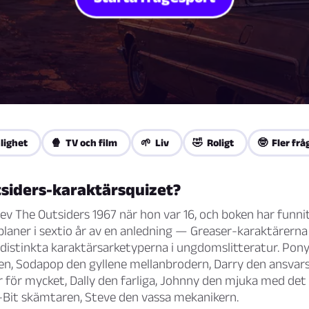
lighet
🍿 TV och film
🌱 Liv
🤣 Roligt
🤓 Fler frå
tsiders-karaktärsquizet?
rev
The Outsiders
1967 när hon var 16, och boken har funnit
planer i sextio år av en anledning — Greaser-karaktärerna
 distinkta karaktärsarketyperna i ungdomslitteratur. Pon
en, Sodapop den gyllene mellanbrodern, Darry den ansva
 för mycket, Dally den farliga, Johnny den mjuka med det 
it skämtaren, Steve den vassa mekanikern.