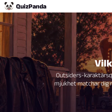
Quiz
Panda
Vil
Outsiders-karaktärsqui
mjukhet matchar dig m