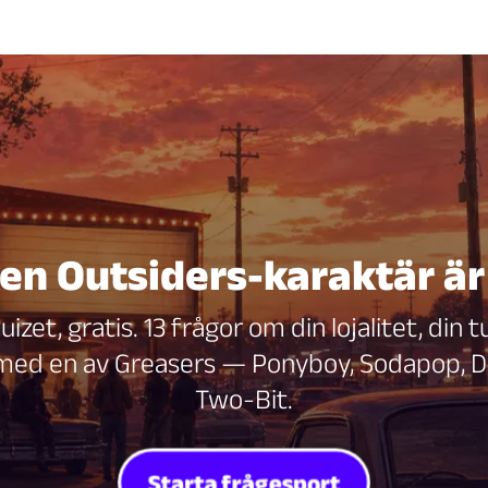
ken Outsiders-karaktär är
zet, gratis. 13 frågor om din lojalitet, din 
ed en av Greasers — Ponyboy, Sodapop, Darr
Two-Bit.
Starta frågesport