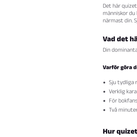
Det här quizet 
människor du k
närmast din. S
Vad det hä
Din dominanta
Varför göra d
Sju tydliga
Verklig kar
För bokfans
Två minuter,
Hur quize