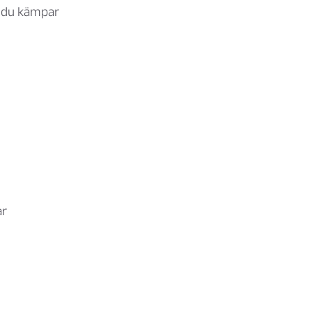
d du kämpar
ar