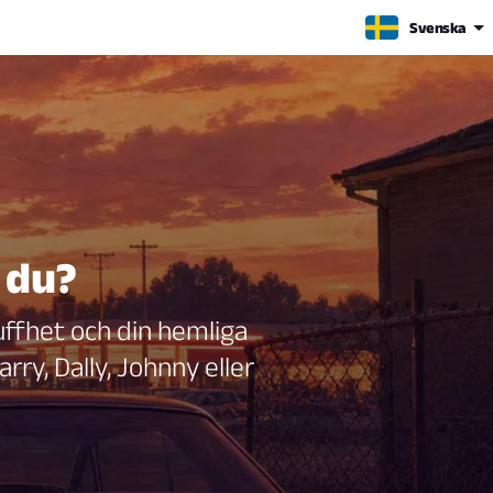
Svenska
 du?
tuffhet och din hemliga
y, Dally, Johnny eller