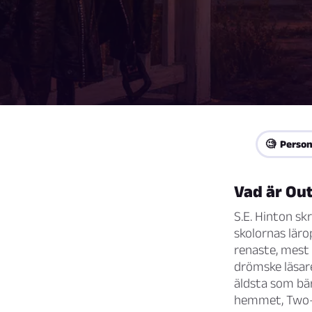
🧐 Person
Vad är Ou
S.E. Hinton sk
skolornas läro
renaste, mest
drömske läsar
äldsta som bär
hemmet, Two-B