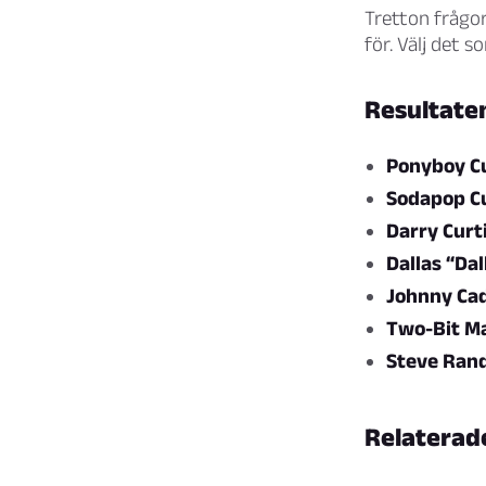
Tretton frågo
för. Välj det 
Resultaten
Ponyboy Cu
Sodapop Cu
Darry Curt
Dallas “Da
Johnny Ca
Two-Bit M
Steve Ran
Relaterad