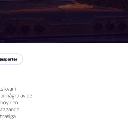
gesporter
s kvar i
 är några av de
yboy den
rstagande
trasiga