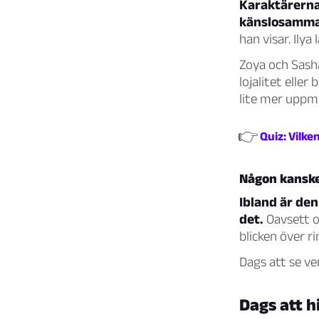
Karaktärerna 
känslosamma 
han visar. Ilya 
Zoya och Sasha
lojalitet elle
lite mer uppm
👉
Quiz: Vilke
Någon kanske
Ibland är den
det.
Oavsett o
blicken över r
Dags att se ve
Dags att h