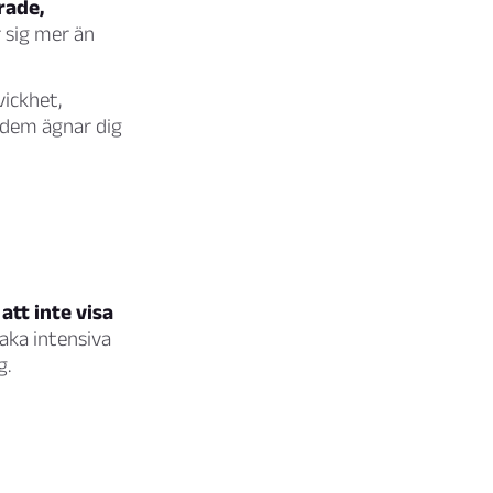
rade,
 sig mer än
vickhet,
v dem ägnar dig
att inte visa
aka intensiva
g.