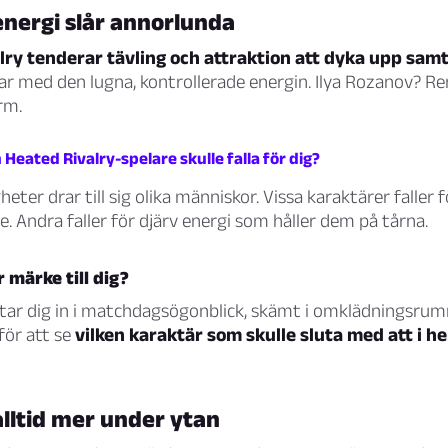
energi slår annorlunda
lry tenderar tävling och attraktion att dyka upp samt
ar med den lugna, kontrollerade energin. Ilya Rozanov? R
rm.
n Heated Rivalry-spelare skulle falla för dig?
heter drar till sig olika människor. Vissa karaktärer faller 
e. Andra faller för djärv energi som håller dem på tårna.
 märke till dig?
star dig in i matchdagsögonblick, skämt i omklädningsru
 för att se
vilken karaktär som skulle sluta med att i he
alltid mer under ytan