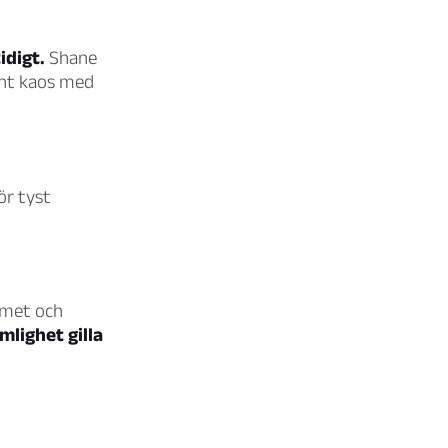
idigt.
Shane
ent kaos med
för tyst
mmet och
mlighet gilla