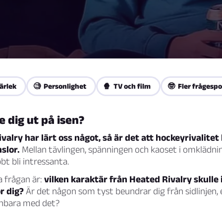
ärlek
🧐 Personlighet
🍿 TV och film
🤓 Fler frågespo
e dig ut på isen?
alry har lärt oss något, så är det att hockeyrivalit
slor.
Mellan tävlingen, spänningen och kaoset i omkläd
bt bli intressanta.
a frågan är:
vilken karaktär från Heated Rivalry skulle
r dig?
Är det någon som tyst beundrar dig från sidlinjen, e
nbara med det?