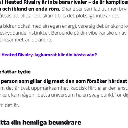
i Heated Rivalry är inte bara rivaler – de är komplice
och ibland en enda röra.
Shane ser samlad ut men bryr
låtsas att allt är ett skämt tills det plötsligt inte är det.
 bidrar också med sin egen energi, vare sig det är skarp k
r beskyddande instinkter. Beroende på din vibe kanske en a
ärksamhet än de andra.
n Heated Rivalry-lagkamrat blir din bästa vän?
 fattar tycke
 person som gillar dig mest den som försöker hårdast 
m det är tyst uppmärksamhet, kaotisk flirt eller den enst
inken, kan någon i detta universum ha en svag punkt för di
m det är.
itta din hemliga beundrare