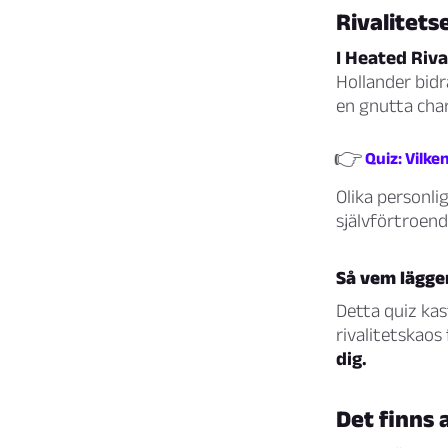
Rivalitets
I Heated Riva
Hollander bidr
en gnutta cha
👉
Quiz: Vilke
Olika personlig
självförtroend
Så vem lägger
Detta quiz ka
rivalitetskaos
dig.
Det finns 