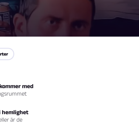
rter
et kommer med
ningsrummet
 i hemlighet
ller är de