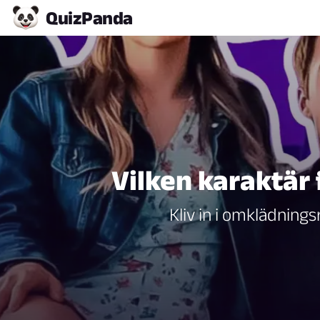
Quiz
Panda
Vilken karaktär 
Kliv in i omklädning