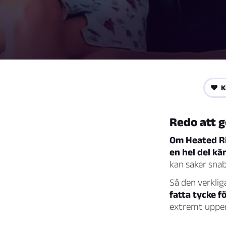
❤️ K
Redo att g
Om Heated Riv
en hel del kän
kan saker snab
Så den verklig
fatta tycke fö
extremt uppe