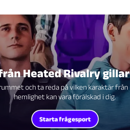
från Heated Rivalry gillar
srummet och ta reda på vilken karaktär från
hemlighet kan vara förälskad i dig.
Starta frågesport