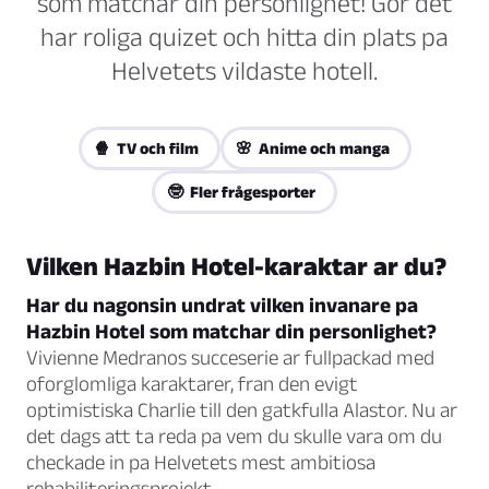
som matchar din personlighet! Gor det
har roliga quizet och hitta din plats pa
Helvetets vildaste hotell.
🍿 TV och film
🌸 Anime och manga
🤓 Fler frågesporter
Vilken Hazbin Hotel-karaktar ar du?
Har du nagonsin undrat vilken invanare pa
Hazbin Hotel som matchar din personlighet?
Vivienne Medranos succeserie ar fullpackad med
oforglomliga karaktarer, fran den evigt
optimistiska Charlie till den gatkfulla Alastor. Nu ar
det dags att ta reda pa vem du skulle vara om du
checkade in pa Helvetets mest ambitiosa
rehabiliteringsprojekt.